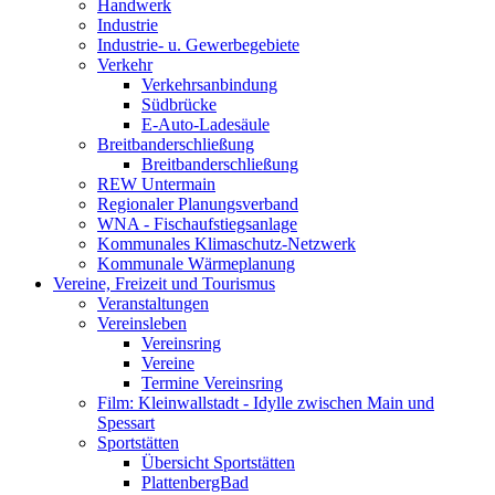
Handwerk
Industrie
Industrie- u. Gewerbegebiete
Verkehr
Verkehrsanbindung
Südbrücke
E-Auto-Ladesäule
Breitbanderschließung
Breitbanderschließung
REW Untermain
Regionaler Planungsverband
WNA - Fischaufstiegsanlage
Kommunales Klimaschutz-Netzwerk
Kommunale Wärmeplanung
Vereine, Freizeit und Tourismus
Veranstaltungen
Vereinsleben
Vereinsring
Vereine
Termine Vereinsring
Film: Kleinwallstadt - Idylle zwischen Main und
Spessart
Sportstätten
Übersicht Sportstätten
PlattenbergBad