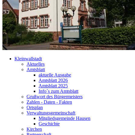
Kleinwallstadt
Aktuelles
Amtsblatt
aktuelle Ausgabe
Amtsblatt 2026
Amtsblatt 2025
Info´s zum Amtsblatt
Grußwort des Bürgermeisters
Zahlen - Daten - Fakten
Ortsplan
Verwaltungsgemeinschaft
Mitgliedsgemeinde Hausen
Geschichte
Kirchen
Partnerschaft