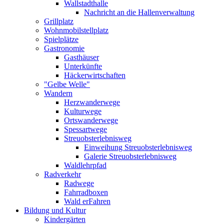
Wallstadthalle
Nachricht an die Hallenverwaltung
Grillplatz
Wohnmobilstellplatz
Spielplätze
Gastronomie
Gasthäuser
Unterkünfte
Häckerwirtschaften
"Gelbe Welle"
Wandern
Herzwanderwege
Kulturwege
Ortswanderwege
Spessartwege
Streuobsterlebnisweg
Einweihung Streuobsterlebnisweg
Galerie Streuobsterlebnisweg
Waldlehrpfad
Radverkehr
Radwege
Fahrradboxen
Wald erFahren
Bildung und Kultur
Kindergärten