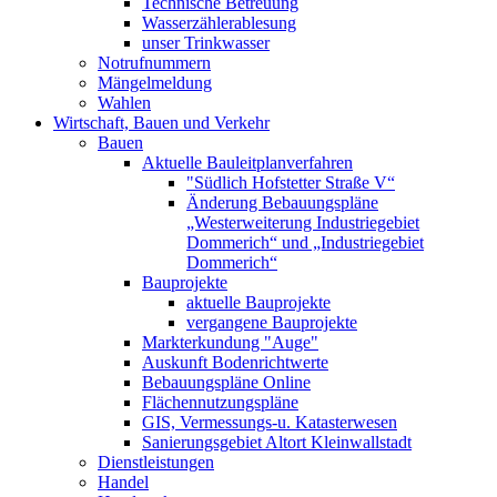
Technische Betreuung
Wasserzählerablesung
unser Trinkwasser
Notrufnummern
Mängelmeldung
Wahlen
Wirtschaft, Bauen und Verkehr
Bauen
Aktuelle Bauleitplanverfahren
"Südlich Hofstetter Straße V“
Änderung Bebauungspläne
„Westerweiterung Industriegebiet
Dommerich“ und „Industriegebiet
Dommerich“
Bauprojekte
aktuelle Bauprojekte
vergangene Bauprojekte
Markterkundung "Auge"
Auskunft Bodenrichtwerte
Bebauungspläne Online
Flächennutzungspläne
GIS, Vermessungs-u. Katasterwesen
Sanierungsgebiet Altort Kleinwallstadt
Dienstleistungen
Handel