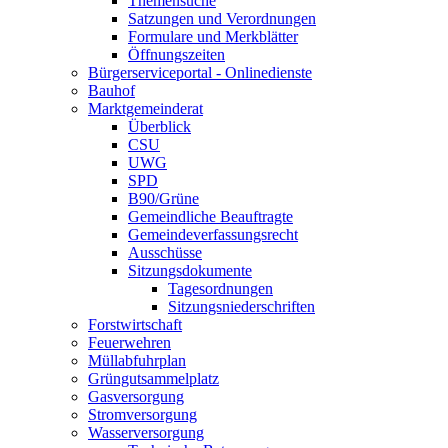
Themensuche
Satzungen und Verordnungen
Formulare und Merkblätter
Öffnungszeiten
Bürgerserviceportal - Onlinedienste
Bauhof
Marktgemeinderat
Überblick
CSU
UWG
SPD
B90/Grüne
Gemeindliche Beauftragte
Gemeindeverfassungsrecht
Ausschüsse
Sitzungsdokumente
Tagesordnungen
Sitzungsniederschriften
Forstwirtschaft
Feuerwehren
Müllabfuhrplan
Grüngutsammelplatz
Gasversorgung
Stromversorgung
Wasserversorgung