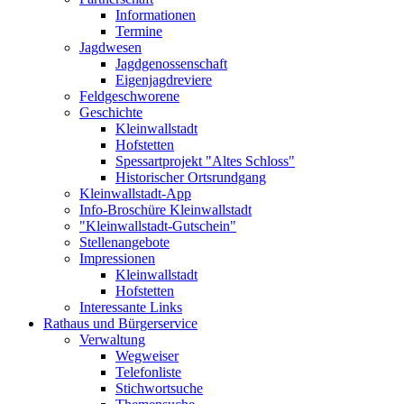
Informationen
Termine
Jagdwesen
Jagdgenossenschaft
Eigenjagdreviere
Feldgeschworene
Geschichte
Kleinwallstadt
Hofstetten
Spessartprojekt "Altes Schloss"
Historischer Ortsrundgang
Kleinwallstadt-App
Info-Broschüre Kleinwallstadt
"Kleinwallstadt-Gutschein"
Stellenangebote
Impressionen
Kleinwallstadt
Hofstetten
Interessante Links
Rathaus und Bürgerservice
Verwaltung
Wegweiser
Telefonliste
Stichwortsuche