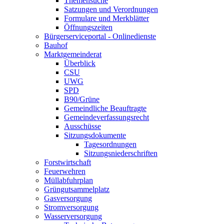
Themensuche
Satzungen und Verordnungen
Formulare und Merkblätter
Öffnungszeiten
Bürgerserviceportal - Onlinedienste
Bauhof
Marktgemeinderat
Überblick
CSU
UWG
SPD
B90/Grüne
Gemeindliche Beauftragte
Gemeindeverfassungsrecht
Ausschüsse
Sitzungsdokumente
Tagesordnungen
Sitzungsniederschriften
Forstwirtschaft
Feuerwehren
Müllabfuhrplan
Grüngutsammelplatz
Gasversorgung
Stromversorgung
Wasserversorgung