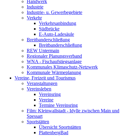
Handwerk
Industrie
Industrie- u. Gewerbegebiete
Verkehr
Verkehrsanbindung
Südbrücke
E-Auto-Ladesäule
Breitbanderschließung
Breitbanderschließung
REW Untermain
Regionaler Planungsverband
WNA - Fischaufstiegsanlage
Kommunales Klimaschutz-Netzwerk
Kommunale Wärmeplanung
Vereine, Freizeit und Tourismus
Veranstaltungen
Vereinsleben
Vereinsring
Vereine
Termine Vereinsring
Film: Kleinwallstadt - Idylle zwischen Main und
Spessart
Sportstätten
Übersicht Sportstätten
PlattenbergBad