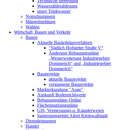
Technische Betreuung
Wasserzählerablesung
unser Trinkwasser
Notrufnummern
Mängelmeldung
Wahlen
Wirtschaft, Bauen und Verkehr
Bauen
Aktuelle Bauleitplanverfahren
"Südlich Hofstetter Straße V“
Änderung Bebauungspläne
„Westerweiterung Industriegebiet
Dommerich“ und „Industriegebiet
Dommerich“
Bauprojekte
aktuelle Bauprojekte
vergangene Bauprojekte
Markterkundung "Auge"
Auskunft Bodenrichtwerte
Bebauungspläne Online
Flächennutzungspläne
GIS, Vermessungs-u. Katasterwesen
Sanierungsgebiet Altort Kleinwallstadt
Dienstleistungen
Handel