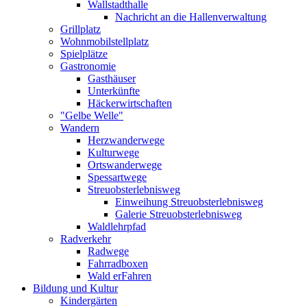
Wallstadthalle
Nachricht an die Hallenverwaltung
Grillplatz
Wohnmobilstellplatz
Spielplätze
Gastronomie
Gasthäuser
Unterkünfte
Häckerwirtschaften
"Gelbe Welle"
Wandern
Herzwanderwege
Kulturwege
Ortswanderwege
Spessartwege
Streuobsterlebnisweg
Einweihung Streuobsterlebnisweg
Galerie Streuobsterlebnisweg
Waldlehrpfad
Radverkehr
Radwege
Fahrradboxen
Wald erFahren
Bildung und Kultur
Kindergärten