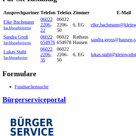
Ansprechpartner
Telefon
Telefax
Zimmer
E-Mail
06022
06022
Elke
Bachmann
2206-
2206-
6, EG
elke.bachmann@kleinwa
Sachbearbeiterin
22
50
Sandra
Groß
06022
06022
Rathaus
sandra.gross@hausen-s
654976
654978
Hausen
Sachbearbeiterin
06022
06022
Lukas
Stahl
2206-
2206-
6, EG
lukas.stahl@kleinwallst
Sachbearbeiter
35
50
Formulare
Fundsachensuche
Bürgerserviceportal