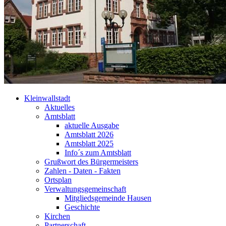
Kleinwallstadt
Aktuelles
Amtsblatt
aktuelle Ausgabe
Amtsblatt 2026
Amtsblatt 2025
Info´s zum Amtsblatt
Grußwort des Bürgermeisters
Zahlen - Daten - Fakten
Ortsplan
Verwaltungsgemeinschaft
Mitgliedsgemeinde Hausen
Geschichte
Kirchen
Partnerschaft