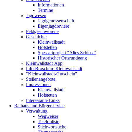
Informationen
Termine
Jagdwesen
Jagdgenossenschaft
Eigenjagdreviere
Feldgeschworene
Geschichte
Kleinwallstadt
Hofstetten
Spessartprojekt "Altes Schloss"
Historischer Ortsrundgang
Kleinwallstadt-App
Info-Broschüre Kleinwallstadt
"Kleinwallstadt-Gutschein"
Stellenangebote
Impressionen
Kleinwallstadt
Hofstetten
Interessante Links
Rathaus und Bürgerservice
Verwaltung
Wegweiser
Telefonliste
Stichwortsuche