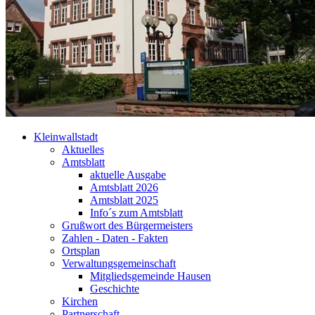
Kleinwallstadt
Aktuelles
Amtsblatt
aktuelle Ausgabe
Amtsblatt 2026
Amtsblatt 2025
Info´s zum Amtsblatt
Grußwort des Bürgermeisters
Zahlen - Daten - Fakten
Ortsplan
Verwaltungsgemeinschaft
Mitgliedsgemeinde Hausen
Geschichte
Kirchen
Partnerschaft