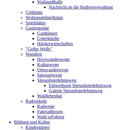
Wallstadthalle
Nachricht an die Hallenverwaltung
Grillplatz
Wohnmobilstellplatz
Spielplätze
Gastronomie
Gasthäuser
Unterkünfte
Häckerwirtschaften
"Gelbe Welle"
Wandern
Herzwanderwege
Kulturwege
Ortswanderwege
Spessartwege
Streuobsterlebnisweg
Einweihung Streuobsterlebnisweg
Galerie Streuobsterlebnisweg
Waldlehrpfad
Radverkehr
Radwege
Fahrradboxen
Wald erFahren
Bildung und Kultur
Kindergärten