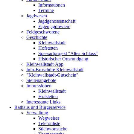
Informationen
Termine
Jagdwesen
Jagdgenossenschaft
Eigenjagdreviere
Feldgeschworene
Geschichte
Kleinwallstadt
Hofstetten
Spessartprojekt "Altes Schloss"
Historischer Ortsrundgang
Kleinwallstadt-App
Info-Broschüre Kleinwallstadt
"Kleinwallstadt-Gutschein"
Stellenangebote
Impressionen
Kleinwallstadt
Hofstetten
Interessante Links
Rathaus und Bürgerservice
Verwaltung
Wegweiser
Telefonliste
Stichwortsuche