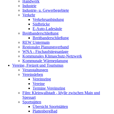
Handwerk
Industrie
Industrie- u. Gewerbegebiete
Verkehr
Verkehrsanbindung
Südbrücke
E-Auto-Ladesäule
Breitbanderschließung
Breitbanderschließung
REW Untermain
Regionaler Planungsverband
WNA - Fischaufstiegsanlage
Kommunales Klimaschutz-Netzwerk
Kommunale Wärmeplanung
Vereine, Freizeit und Tourismus
Veranstaltungen
Vereinsleben
Vereinsring
Vereine
Termine Vereinsring
Film: Kleinwallstadt - Idylle zwischen Main und
Spessart
Sportstätten
Übersicht Sportstätten
PlattenbergBad