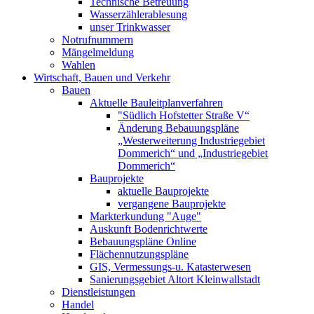
Technische Betreuung
Wasserzählerablesung
unser Trinkwasser
Notrufnummern
Mängelmeldung
Wahlen
Wirtschaft, Bauen und Verkehr
Bauen
Aktuelle Bauleitplanverfahren
"Südlich Hofstetter Straße V“
Änderung Bebauungspläne
„Westerweiterung Industriegebiet
Dommerich“ und „Industriegebiet
Dommerich“
Bauprojekte
aktuelle Bauprojekte
vergangene Bauprojekte
Markterkundung "Auge"
Auskunft Bodenrichtwerte
Bebauungspläne Online
Flächennutzungspläne
GIS, Vermessungs-u. Katasterwesen
Sanierungsgebiet Altort Kleinwallstadt
Dienstleistungen
Handel