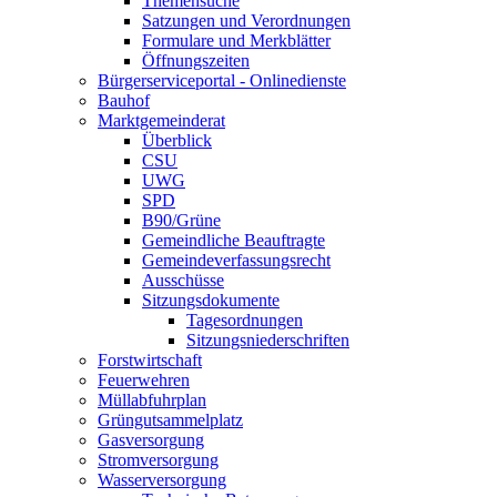
Themensuche
Satzungen und Verordnungen
Formulare und Merkblätter
Öffnungszeiten
Bürgerserviceportal - Onlinedienste
Bauhof
Marktgemeinderat
Überblick
CSU
UWG
SPD
B90/Grüne
Gemeindliche Beauftragte
Gemeindeverfassungsrecht
Ausschüsse
Sitzungsdokumente
Tagesordnungen
Sitzungsniederschriften
Forstwirtschaft
Feuerwehren
Müllabfuhrplan
Grüngutsammelplatz
Gasversorgung
Stromversorgung
Wasserversorgung