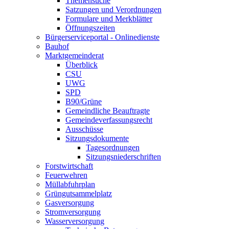
Themensuche
Satzungen und Verordnungen
Formulare und Merkblätter
Öffnungszeiten
Bürgerserviceportal - Onlinedienste
Bauhof
Marktgemeinderat
Überblick
CSU
UWG
SPD
B90/Grüne
Gemeindliche Beauftragte
Gemeindeverfassungsrecht
Ausschüsse
Sitzungsdokumente
Tagesordnungen
Sitzungsniederschriften
Forstwirtschaft
Feuerwehren
Müllabfuhrplan
Grüngutsammelplatz
Gasversorgung
Stromversorgung
Wasserversorgung