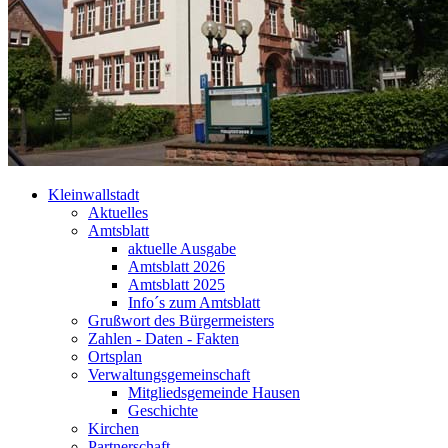
Kleinwallstadt
Aktuelles
Amtsblatt
aktuelle Ausgabe
Amtsblatt 2026
Amtsblatt 2025
Info´s zum Amtsblatt
Grußwort des Bürgermeisters
Zahlen - Daten - Fakten
Ortsplan
Verwaltungsgemeinschaft
Mitgliedsgemeinde Hausen
Geschichte
Kirchen
Partnerschaft