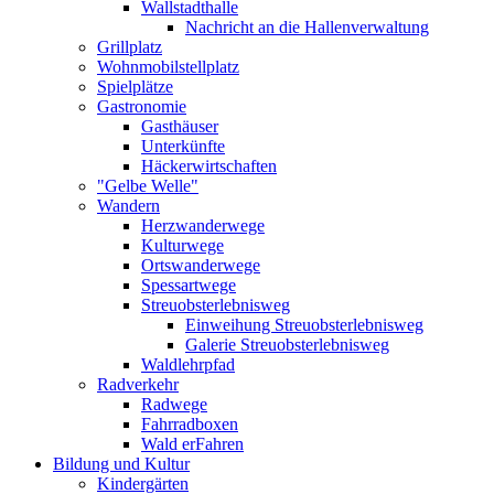
Wallstadthalle
Nachricht an die Hallenverwaltung
Grillplatz
Wohnmobilstellplatz
Spielplätze
Gastronomie
Gasthäuser
Unterkünfte
Häckerwirtschaften
"Gelbe Welle"
Wandern
Herzwanderwege
Kulturwege
Ortswanderwege
Spessartwege
Streuobsterlebnisweg
Einweihung Streuobsterlebnisweg
Galerie Streuobsterlebnisweg
Waldlehrpfad
Radverkehr
Radwege
Fahrradboxen
Wald erFahren
Bildung und Kultur
Kindergärten