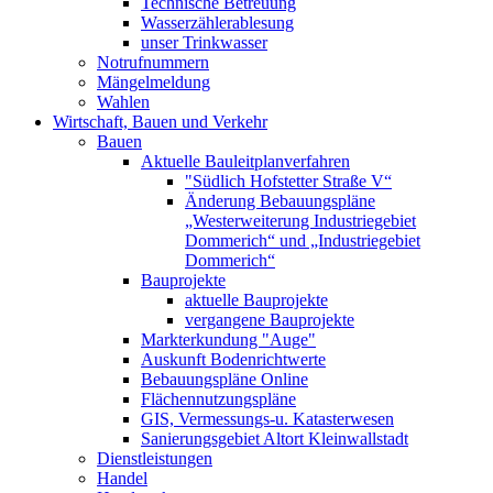
Technische Betreuung
Wasserzählerablesung
unser Trinkwasser
Notrufnummern
Mängelmeldung
Wahlen
Wirtschaft, Bauen und Verkehr
Bauen
Aktuelle Bauleitplanverfahren
"Südlich Hofstetter Straße V“
Änderung Bebauungspläne
„Westerweiterung Industriegebiet
Dommerich“ und „Industriegebiet
Dommerich“
Bauprojekte
aktuelle Bauprojekte
vergangene Bauprojekte
Markterkundung "Auge"
Auskunft Bodenrichtwerte
Bebauungspläne Online
Flächennutzungspläne
GIS, Vermessungs-u. Katasterwesen
Sanierungsgebiet Altort Kleinwallstadt
Dienstleistungen
Handel