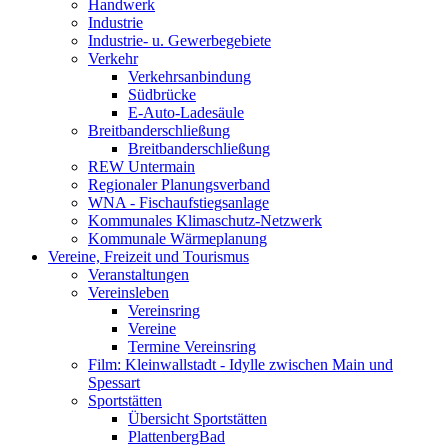
Handwerk
Industrie
Industrie- u. Gewerbegebiete
Verkehr
Verkehrsanbindung
Südbrücke
E-Auto-Ladesäule
Breitbanderschließung
Breitbanderschließung
REW Untermain
Regionaler Planungsverband
WNA - Fischaufstiegsanlage
Kommunales Klimaschutz-Netzwerk
Kommunale Wärmeplanung
Vereine, Freizeit und Tourismus
Veranstaltungen
Vereinsleben
Vereinsring
Vereine
Termine Vereinsring
Film: Kleinwallstadt - Idylle zwischen Main und
Spessart
Sportstätten
Übersicht Sportstätten
PlattenbergBad