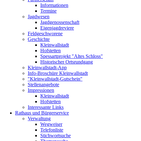
Informationen
Termine
Jagdwesen
Jagdgenossenschaft
Eigenjagdreviere
Feldgeschworene
Geschichte
Kleinwallstadt
Hofstetten
Spessartprojekt "Altes Schloss"
Historischer Ortsrundgang
Kleinwallstadt-App
Info-Broschüre Kleinwallstadt
"Kleinwallstadt-Gutschein"
Stellenangebote
Impressionen
Kleinwallstadt
Hofstetten
Interessante Links
Rathaus und Bürgerservice
Verwaltung
Wegweiser
Telefonliste
Stichwortsuche