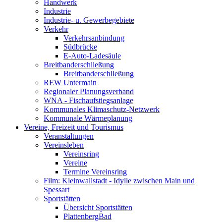
Handwerk
Industrie
Industrie- u. Gewerbegebiete
Verkehr
Verkehrsanbindung
Südbrücke
E-Auto-Ladesäule
Breitbanderschließung
Breitbanderschließung
REW Untermain
Regionaler Planungsverband
WNA - Fischaufstiegsanlage
Kommunales Klimaschutz-Netzwerk
Kommunale Wärmeplanung
Vereine, Freizeit und Tourismus
Veranstaltungen
Vereinsleben
Vereinsring
Vereine
Termine Vereinsring
Film: Kleinwallstadt - Idylle zwischen Main und
Spessart
Sportstätten
Übersicht Sportstätten
PlattenbergBad