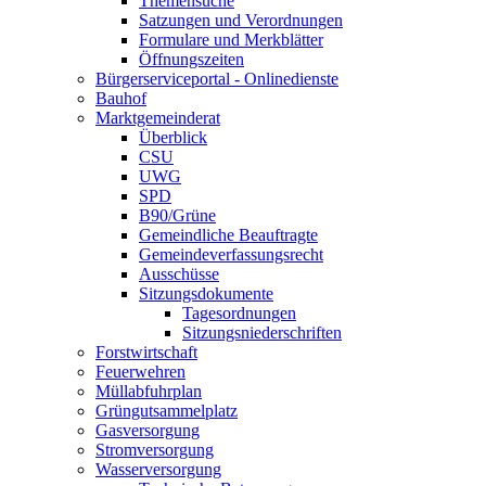
Themensuche
Satzungen und Verordnungen
Formulare und Merkblätter
Öffnungszeiten
Bürgerserviceportal - Onlinedienste
Bauhof
Marktgemeinderat
Überblick
CSU
UWG
SPD
B90/Grüne
Gemeindliche Beauftragte
Gemeindeverfassungsrecht
Ausschüsse
Sitzungsdokumente
Tagesordnungen
Sitzungsniederschriften
Forstwirtschaft
Feuerwehren
Müllabfuhrplan
Grüngutsammelplatz
Gasversorgung
Stromversorgung
Wasserversorgung