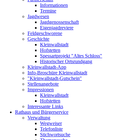
Informationen
Termine
Jagdwesen
Jagdgenossenschaft
Eigenjagdreviere
Feldgeschworene
Geschichte
Kleinwallstadt
Hofstetten
Spessartprojekt "Altes Schloss"
Historischer Ortsrundgang
Kleinwallstadt-App
Info-Broschüre Kleinwallstadt
"Kleinwallstadt-Gutschein"
Stellenangebote
Impressionen
Kleinwallstadt
Hofstetten
Interessante Links
Rathaus und Bürgerservice
Verwaltung
Wegweiser
Telefonliste
Stichwortsuche