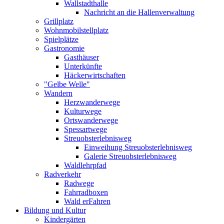
Wallstadthalle
Nachricht an die Hallenverwaltung
Grillplatz
Wohnmobilstellplatz
Spielplätze
Gastronomie
Gasthäuser
Unterkünfte
Häckerwirtschaften
"Gelbe Welle"
Wandern
Herzwanderwege
Kulturwege
Ortswanderwege
Spessartwege
Streuobsterlebnisweg
Einweihung Streuobsterlebnisweg
Galerie Streuobsterlebnisweg
Waldlehrpfad
Radverkehr
Radwege
Fahrradboxen
Wald erFahren
Bildung und Kultur
Kindergärten