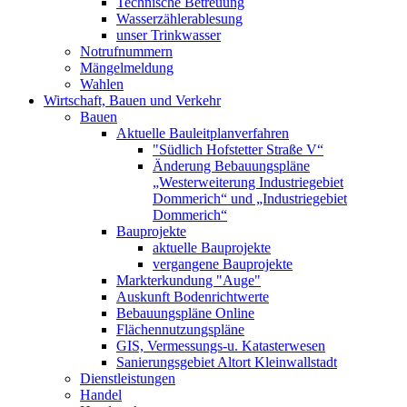
Technische Betreuung
Wasserzählerablesung
unser Trinkwasser
Notrufnummern
Mängelmeldung
Wahlen
Wirtschaft, Bauen und Verkehr
Bauen
Aktuelle Bauleitplanverfahren
"Südlich Hofstetter Straße V“
Änderung Bebauungspläne
„Westerweiterung Industriegebiet
Dommerich“ und „Industriegebiet
Dommerich“
Bauprojekte
aktuelle Bauprojekte
vergangene Bauprojekte
Markterkundung "Auge"
Auskunft Bodenrichtwerte
Bebauungspläne Online
Flächennutzungspläne
GIS, Vermessungs-u. Katasterwesen
Sanierungsgebiet Altort Kleinwallstadt
Dienstleistungen
Handel