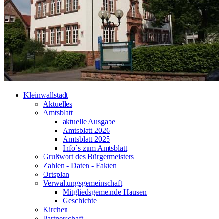
Kleinwallstadt
Aktuelles
Amtsblatt
aktuelle Ausgabe
Amtsblatt 2026
Amtsblatt 2025
Info´s zum Amtsblatt
Grußwort des Bürgermeisters
Zahlen - Daten - Fakten
Ortsplan
Verwaltungsgemeinschaft
Mitgliedsgemeinde Hausen
Geschichte
Kirchen
Partnerschaft