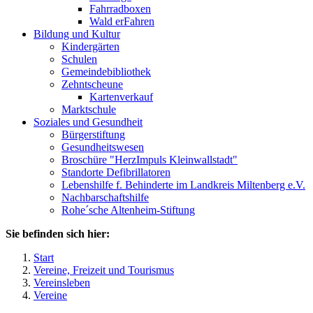
Fahrradboxen
Wald erFahren
Bildung und Kultur
Kindergärten
Schulen
Gemeindebibliothek
Zehntscheune
Kartenverkauf
Marktschule
Soziales und Gesundheit
Bürgerstiftung
Gesundheitswesen
Broschüre "HerzImpuls Kleinwallstadt"
Standorte Defibrillatoren
Lebenshilfe f. Behinderte im Landkreis Miltenberg e.V.
Nachbarschaftshilfe
Rohe´sche Altenheim-Stiftung
Sie befinden sich hier:
Start
Vereine, Freizeit und Tourismus
Vereinsleben
Vereine