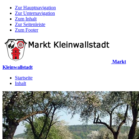
Zur Hauptnavigation
Zur Unternavigation
Zum Inhalt
Zur Seitenleiste
Zum Footer
Markt
Kleinwallstadt
Startseite
Inhalt