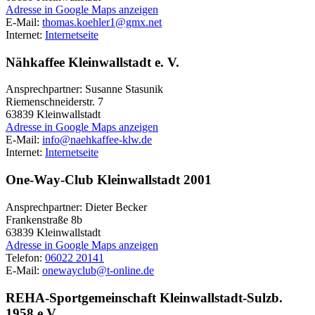
Adresse in Google Maps anzeigen
E-Mail:
thomas.koehler1@gmx.net
Internet:
Internetseite
Nähkaffee Kleinwallstadt e. V.
Ansprechpartner: Susanne Stasunik
Riemenschneiderstr. 7
63839
Kleinwallstadt
Adresse in Google Maps anzeigen
E-Mail:
info@naehkaffee-klw.de
Internet:
Internetseite
One-Way-Club Kleinwallstadt 2001
Ansprechpartner: Dieter Becker
Frankenstraße 8b
63839
Kleinwallstadt
Adresse in Google Maps anzeigen
Telefon:
06022 20141
E-Mail:
onewayclub@t-online.de
REHA-Sportgemeinschaft Kleinwallstadt-Sulzb.
1958 e.V.