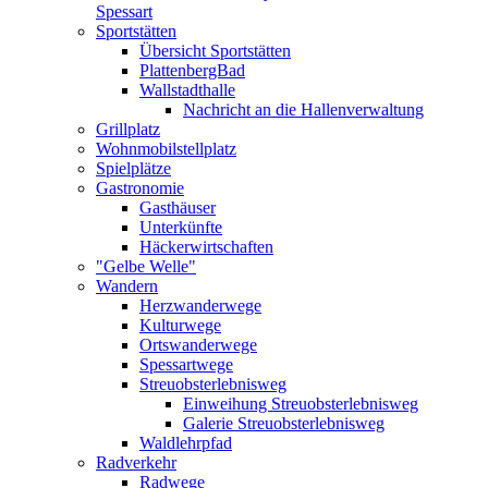
Spessart
Sportstätten
Übersicht Sportstätten
PlattenbergBad
Wallstadthalle
Nachricht an die Hallenverwaltung
Grillplatz
Wohnmobilstellplatz
Spielplätze
Gastronomie
Gasthäuser
Unterkünfte
Häckerwirtschaften
"Gelbe Welle"
Wandern
Herzwanderwege
Kulturwege
Ortswanderwege
Spessartwege
Streuobsterlebnisweg
Einweihung Streuobsterlebnisweg
Galerie Streuobsterlebnisweg
Waldlehrpfad
Radverkehr
Radwege