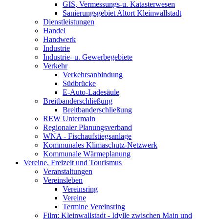
GIS, Vermessungs-u. Katasterwesen
Sanierungsgebiet Altort Kleinwallstadt
Dienstleistungen
Handel
Handwerk
Industrie
Industrie- u. Gewerbegebiete
Verkehr
Verkehrsanbindung
Südbrücke
E-Auto-Ladesäule
Breitbanderschließung
Breitbanderschließung
REW Untermain
Regionaler Planungsverband
WNA - Fischaufstiegsanlage
Kommunales Klimaschutz-Netzwerk
Kommunale Wärmeplanung
Vereine, Freizeit und Tourismus
Veranstaltungen
Vereinsleben
Vereinsring
Vereine
Termine Vereinsring
Film: Kleinwallstadt - Idylle zwischen Main und