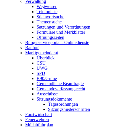
Verwaltung
Wegweiser
Telefonliste
Stichwortsuche
Themensuche
Satzungen und Verordnungen
Formulare und Merkblätter
Öffnungszeiten
Bürgerserviceportal - Onlinedienste
Bauhof
Marktgemeinderat
Überblick
CSU
UWG
SPD
B90/Grüne
Gemeindliche Beauftragte
Gemeindeverfassungsrecht
Ausschüsse
Sitzungsdokumente
Tagesordnungen
Sitzungsniederschriften
Forstwirtschaft
Feuerwehren
Müllabfuhrplan