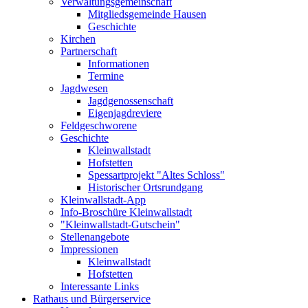
Verwaltungsgemeinschaft
Mitgliedsgemeinde Hausen
Geschichte
Kirchen
Partnerschaft
Informationen
Termine
Jagdwesen
Jagdgenossenschaft
Eigenjagdreviere
Feldgeschworene
Geschichte
Kleinwallstadt
Hofstetten
Spessartprojekt "Altes Schloss"
Historischer Ortsrundgang
Kleinwallstadt-App
Info-Broschüre Kleinwallstadt
"Kleinwallstadt-Gutschein"
Stellenangebote
Impressionen
Kleinwallstadt
Hofstetten
Interessante Links
Rathaus und Bürgerservice