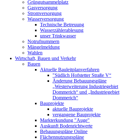
Grüngutsammelplatz
Gasversorgung
Stromversorgung
Wasserversorgung
Technische Betreuung
Wasserzählerablesung
unser Trinkwasser
Notrufnummern
Mängelmeldung
Wahlen
Wirtschaft, Bauen und Verkehr
Bauen
Aktuelle Bauleitplanverfahren
"Südlich Hofstetter Straße V“
Änderung Bebauungspläne
„Westerweiterung Industriegebiet
Dommerich“ und „Industriegebiet
Dommerich“
Bauprojekte
aktuelle Bauprojekte
vergangene Bauprojekte
Markterkundung "Auge"
Auskunft Bodenrichtwerte
Bebauungspläne Online
Flächennutzungspläne