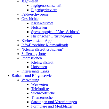
Jagdwesen
Jagdgenossenschaft
Eigenjagdreviere
Feldgeschworene
Geschichte
Kleinwallstadt
Hofstetten
Spessartprojekt "Altes Schloss"
Historischer Ortsrundgang
Kleinwallstadt-App
Info-Broschüre Kleinwallstadt
"Kleinwallstadt-Gutschein"
Stellenangebote
Impressionen
Kleinwallstadt
Hofstetten
Interessante Links
Rathaus und Bürgerservice
Verwaltung
Wegweiser
Telefonliste
Stichwortsuche
Themensuche
Satzungen und Verordnungen
Formulare und Merkblätter