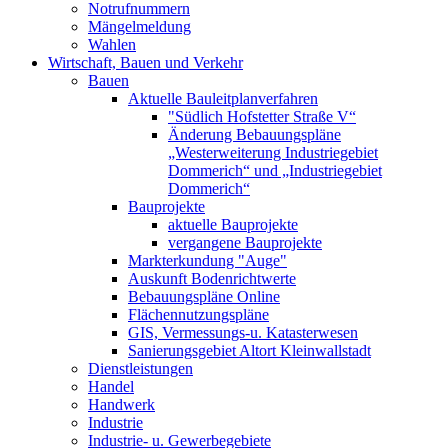
Notrufnummern
Mängelmeldung
Wahlen
Wirtschaft, Bauen und Verkehr
Bauen
Aktuelle Bauleitplanverfahren
"Südlich Hofstetter Straße V“
Änderung Bebauungspläne
„Westerweiterung Industriegebiet
Dommerich“ und „Industriegebiet
Dommerich“
Bauprojekte
aktuelle Bauprojekte
vergangene Bauprojekte
Markterkundung "Auge"
Auskunft Bodenrichtwerte
Bebauungspläne Online
Flächennutzungspläne
GIS, Vermessungs-u. Katasterwesen
Sanierungsgebiet Altort Kleinwallstadt
Dienstleistungen
Handel
Handwerk
Industrie
Industrie- u. Gewerbegebiete