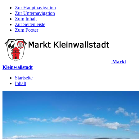
Zur Hauptnavigation
Zur Unternavigation
Zum Inhalt
Zur Seitenleiste
Zum Footer
Markt
Kleinwallstadt
Startseite
Inhalt