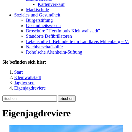
Kartenverkauf
Marktschule
Soziales und Gesundheit
Bürgerstiftung
Gesundheitswesen
Broschüre "HerzImpuls Kleinwallstadt"
Standorte Defibrillatoren
Lebenshilfe f. Behinderte im Landkreis Miltenberg e.V.
Nachbarschaftshilfe
Rohe´sche Altenheim-Stiftung
Sie befinden sich hier:
Start
Kleinwallstadt
Jagdwesen
Eigenjagdreviere
Suchen
Eigenjagdreviere