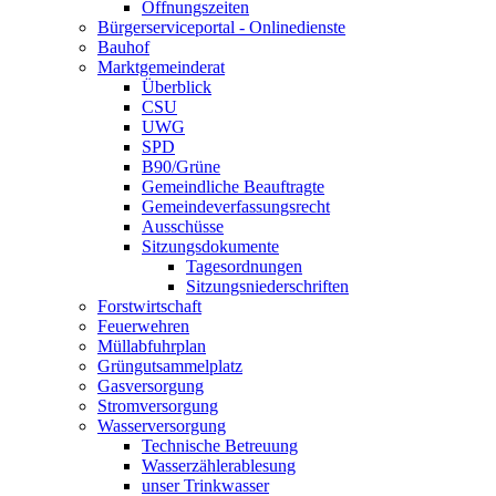
Öffnungszeiten
Bürgerserviceportal - Onlinedienste
Bauhof
Marktgemeinderat
Überblick
CSU
UWG
SPD
B90/Grüne
Gemeindliche Beauftragte
Gemeindeverfassungsrecht
Ausschüsse
Sitzungsdokumente
Tagesordnungen
Sitzungsniederschriften
Forstwirtschaft
Feuerwehren
Müllabfuhrplan
Grüngutsammelplatz
Gasversorgung
Stromversorgung
Wasserversorgung
Technische Betreuung
Wasserzählerablesung
unser Trinkwasser