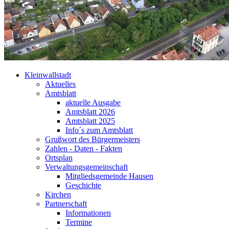
Kleinwallstadt
Aktuelles
Amtsblatt
aktuelle Ausgabe
Amtsblatt 2026
Amtsblatt 2025
Info´s zum Amtsblatt
Grußwort des Bürgermeisters
Zahlen - Daten - Fakten
Ortsplan
Verwaltungsgemeinschaft
Mitgliedsgemeinde Hausen
Geschichte
Kirchen
Partnerschaft
Informationen
Termine