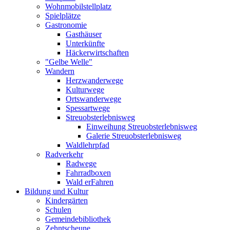
Wohnmobilstellplatz
Spielplätze
Gastronomie
Gasthäuser
Unterkünfte
Häckerwirtschaften
"Gelbe Welle"
Wandern
Herzwanderwege
Kulturwege
Ortswanderwege
Spessartwege
Streuobsterlebnisweg
Einweihung Streuobsterlebnisweg
Galerie Streuobsterlebnisweg
Waldlehrpfad
Radverkehr
Radwege
Fahrradboxen
Wald erFahren
Bildung und Kultur
Kindergärten
Schulen
Gemeindebibliothek
Zehntscheune