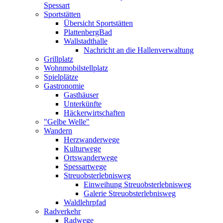
Spessart
Sportstätten
Übersicht Sportstätten
PlattenbergBad
Wallstadthalle
Nachricht an die Hallenverwaltung
Grillplatz
Wohnmobilstellplatz
Spielplätze
Gastronomie
Gasthäuser
Unterkünfte
Häckerwirtschaften
"Gelbe Welle"
Wandern
Herzwanderwege
Kulturwege
Ortswanderwege
Spessartwege
Streuobsterlebnisweg
Einweihung Streuobsterlebnisweg
Galerie Streuobsterlebnisweg
Waldlehrpfad
Radverkehr
Radwege