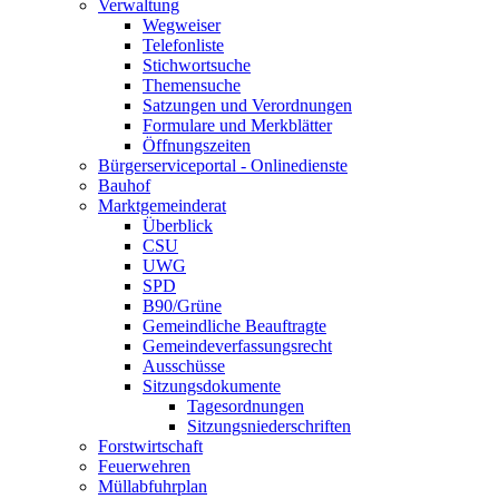
Verwaltung
Wegweiser
Telefonliste
Stichwortsuche
Themensuche
Satzungen und Verordnungen
Formulare und Merkblätter
Öffnungszeiten
Bürgerserviceportal - Onlinedienste
Bauhof
Marktgemeinderat
Überblick
CSU
UWG
SPD
B90/Grüne
Gemeindliche Beauftragte
Gemeindeverfassungsrecht
Ausschüsse
Sitzungsdokumente
Tagesordnungen
Sitzungsniederschriften
Forstwirtschaft
Feuerwehren
Müllabfuhrplan