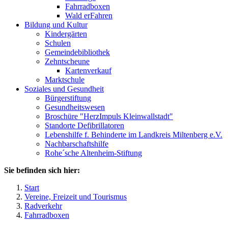
Fahrradboxen
Wald erFahren
Bildung und Kultur
Kindergärten
Schulen
Gemeindebibliothek
Zehntscheune
Kartenverkauf
Marktschule
Soziales und Gesundheit
Bürgerstiftung
Gesundheitswesen
Broschüre "HerzImpuls Kleinwallstadt"
Standorte Defibrillatoren
Lebenshilfe f. Behinderte im Landkreis Miltenberg e.V.
Nachbarschaftshilfe
Rohe´sche Altenheim-Stiftung
Sie befinden sich hier:
Start
Vereine, Freizeit und Tourismus
Radverkehr
Fahrradboxen