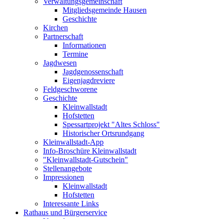
Verwaltungsgemeinschaft
Mitgliedsgemeinde Hausen
Geschichte
Kirchen
Partnerschaft
Informationen
Termine
Jagdwesen
Jagdgenossenschaft
Eigenjagdreviere
Feldgeschworene
Geschichte
Kleinwallstadt
Hofstetten
Spessartprojekt "Altes Schloss"
Historischer Ortsrundgang
Kleinwallstadt-App
Info-Broschüre Kleinwallstadt
"Kleinwallstadt-Gutschein"
Stellenangebote
Impressionen
Kleinwallstadt
Hofstetten
Interessante Links
Rathaus und Bürgerservice