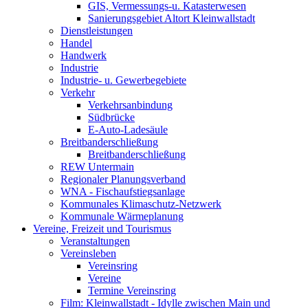
GIS, Vermessungs-u. Katasterwesen
Sanierungsgebiet Altort Kleinwallstadt
Dienstleistungen
Handel
Handwerk
Industrie
Industrie- u. Gewerbegebiete
Verkehr
Verkehrsanbindung
Südbrücke
E-Auto-Ladesäule
Breitbanderschließung
Breitbanderschließung
REW Untermain
Regionaler Planungsverband
WNA - Fischaufstiegsanlage
Kommunales Klimaschutz-Netzwerk
Kommunale Wärmeplanung
Vereine, Freizeit und Tourismus
Veranstaltungen
Vereinsleben
Vereinsring
Vereine
Termine Vereinsring
Film: Kleinwallstadt - Idylle zwischen Main und