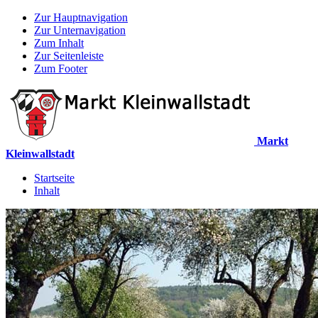
Zur Hauptnavigation
Zur Unternavigation
Zum Inhalt
Zur Seitenleiste
Zum Footer
Markt
Kleinwallstadt
Startseite
Inhalt