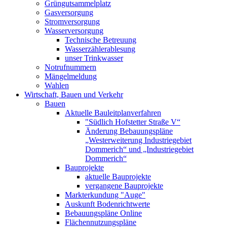
Grüngutsammelplatz
Gasversorgung
Stromversorgung
Wasserversorgung
Technische Betreuung
Wasserzählerablesung
unser Trinkwasser
Notrufnummern
Mängelmeldung
Wahlen
Wirtschaft, Bauen und Verkehr
Bauen
Aktuelle Bauleitplanverfahren
"Südlich Hofstetter Straße V“
Änderung Bebauungspläne
„Westerweiterung Industriegebiet
Dommerich“ und „Industriegebiet
Dommerich“
Bauprojekte
aktuelle Bauprojekte
vergangene Bauprojekte
Markterkundung "Auge"
Auskunft Bodenrichtwerte
Bebauungspläne Online
Flächennutzungspläne