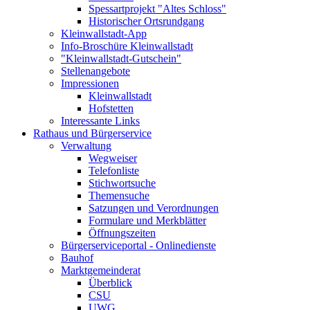
Spessartprojekt "Altes Schloss"
Historischer Ortsrundgang
Kleinwallstadt-App
Info-Broschüre Kleinwallstadt
"Kleinwallstadt-Gutschein"
Stellenangebote
Impressionen
Kleinwallstadt
Hofstetten
Interessante Links
Rathaus und Bürgerservice
Verwaltung
Wegweiser
Telefonliste
Stichwortsuche
Themensuche
Satzungen und Verordnungen
Formulare und Merkblätter
Öffnungszeiten
Bürgerserviceportal - Onlinedienste
Bauhof
Marktgemeinderat
Überblick
CSU
UWG