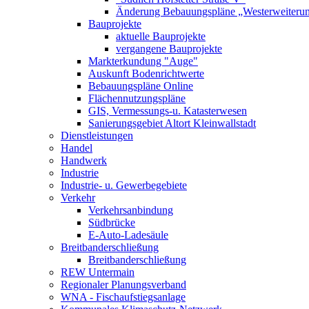
Änderung Bebauungspläne „Westerweiterung
Bauprojekte
aktuelle Bauprojekte
vergangene Bauprojekte
Markterkundung "Auge"
Auskunft Bodenrichtwerte
Bebauungspläne Online
Flächennutzungspläne
GIS, Vermessungs-u. Katasterwesen
Sanierungsgebiet Altort Kleinwallstadt
Dienstleistungen
Handel
Handwerk
Industrie
Industrie- u. Gewerbegebiete
Verkehr
Verkehrsanbindung
Südbrücke
E-Auto-Ladesäule
Breitbanderschließung
Breitbanderschließung
REW Untermain
Regionaler Planungsverband
WNA - Fischaufstiegsanlage