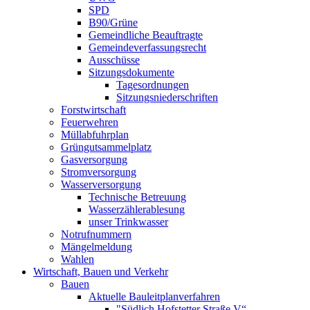
SPD
B90/Grüne
Gemeindliche Beauftragte
Gemeindeverfassungsrecht
Ausschüsse
Sitzungsdokumente
Tagesordnungen
Sitzungsniederschriften
Forstwirtschaft
Feuerwehren
Müllabfuhrplan
Grüngutsammelplatz
Gasversorgung
Stromversorgung
Wasserversorgung
Technische Betreuung
Wasserzählerablesung
unser Trinkwasser
Notrufnummern
Mängelmeldung
Wahlen
Wirtschaft, Bauen und Verkehr
Bauen
Aktuelle Bauleitplanverfahren
"Südlich Hofstetter Straße V“