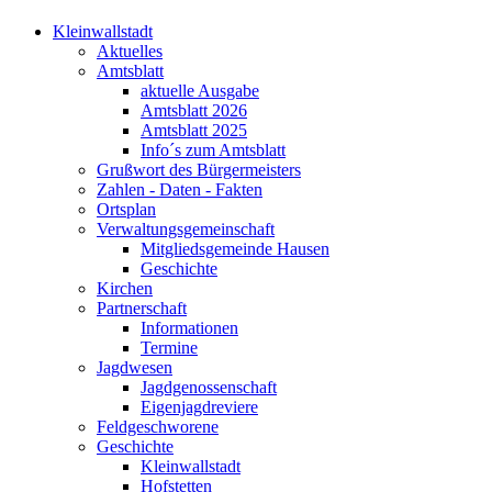
Kleinwallstadt
Aktuelles
Amtsblatt
aktuelle Ausgabe
Amtsblatt 2026
Amtsblatt 2025
Info´s zum Amtsblatt
Grußwort des Bürgermeisters
Zahlen - Daten - Fakten
Ortsplan
Verwaltungsgemeinschaft
Mitgliedsgemeinde Hausen
Geschichte
Kirchen
Partnerschaft
Informationen
Termine
Jagdwesen
Jagdgenossenschaft
Eigenjagdreviere
Feldgeschworene
Geschichte
Kleinwallstadt
Hofstetten