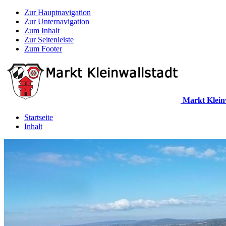
Zur Hauptnavigation
Zur Unternavigation
Zum Inhalt
Zur Seitenleiste
Zum Footer
Markt Klein
Startseite
Inhalt