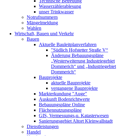
Technische Betreuung
Wasserzählerablesung
unser Trinkwasser
Notrufnummern
Mängelmeldung
Wahlen
Wirtschaft, Bauen und Verkehr
Bauen
Aktuelle Bauleitplanverfahren
"Südlich Hofstetter Straße V“
Änderung Bebauungspläne
„Westerweiterung Industriegebiet
Dommerich“ und „Industriegebiet
Dommerich“
Bauprojekte
aktuelle Bauprojekte
vergangene Bauprojekte
Markterkundung "Auge"
Auskunft Bodenrichtwerte
Bebauungspläne Online
Flächennutzungspläne
GIS, Vermessungs-u. Katasterwesen
Sanierungsgebiet Altort Kleinwallstadt
Dienstleistungen
Handel