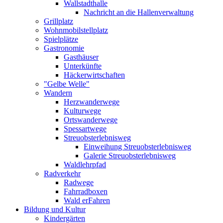
Wallstadthalle
Nachricht an die Hallenverwaltung
Grillplatz
Wohnmobilstellplatz
Spielplätze
Gastronomie
Gasthäuser
Unterkünfte
Häckerwirtschaften
"Gelbe Welle"
Wandern
Herzwanderwege
Kulturwege
Ortswanderwege
Spessartwege
Streuobsterlebnisweg
Einweihung Streuobsterlebnisweg
Galerie Streuobsterlebnisweg
Waldlehrpfad
Radverkehr
Radwege
Fahrradboxen
Wald erFahren
Bildung und Kultur
Kindergärten