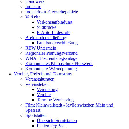
Handwerk
Industrie
Industrie- u. Gewerbegebiete
Verkehr
Verkehrsanbindung
Südbrücke
E-Auto-Ladesäule
Breitbanderschließung
Breitbanderschließung
REW Untermain
Regionaler Planungsverband
WNA - Fischaufstiegsanlage
Kommunales Klimaschutz-Netzwerk
Kommunale Wärmeplanung
Vereine, Freizeit und Tourismus
Veranstaltungen
Vereinsleben
Vereinsring
Vereine
Termine Vereinsring
Film: Kleinwallstadt - Idylle zwischen Main und
Spessart
Sportstätten
Übersicht Sportstätten
PlattenbergBad