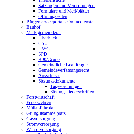
Themensuche
Satzungen und Verordnungen
Formulare und Merkblätter
Öffnungszeiten
Bürgerserviceportal - Onlinedienste
Bauhof
Marktgemeinderat
Überblick
CSU
UWG
SPD
B90/Grüne
Gemeindliche Beauftragte
Gemeindeverfassungsrecht
Ausschüsse
Sitzungsdokumente
Tagesordnungen
Sitzungsniederschriften
Forstwirtschaft
Feuerwehren
Müllabfuhrplan
Grüngutsammelplatz
Gasversorgung
Stromversorgung
Wasserversorgung