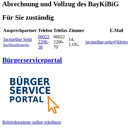
Abrechnung und Vollzug des BayKiBiG
Für Sie zuständig
Ansprechpartner
Telefon
Telefax
Zimmer
E-Mail
06022
06022
Jacqueline
Seitz
14,
2206-
2206-
jacqueline.seitz@kleinw
1.OG
Sachbearbeiterin
38
70
Bürgerserviceportal
Behördengänge online erledigen