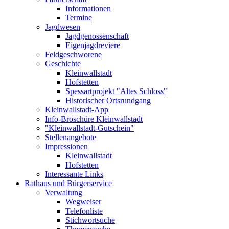
Informationen
Termine
Jagdwesen
Jagdgenossenschaft
Eigenjagdreviere
Feldgeschworene
Geschichte
Kleinwallstadt
Hofstetten
Spessartprojekt "Altes Schloss"
Historischer Ortsrundgang
Kleinwallstadt-App
Info-Broschüre Kleinwallstadt
"Kleinwallstadt-Gutschein"
Stellenangebote
Impressionen
Kleinwallstadt
Hofstetten
Interessante Links
Rathaus und Bürgerservice
Verwaltung
Wegweiser
Telefonliste
Stichwortsuche