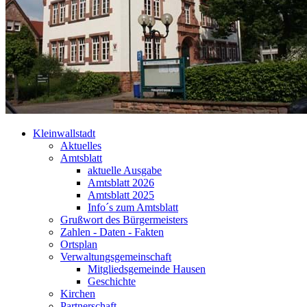
Kleinwallstadt
Aktuelles
Amtsblatt
aktuelle Ausgabe
Amtsblatt 2026
Amtsblatt 2025
Info´s zum Amtsblatt
Grußwort des Bürgermeisters
Zahlen - Daten - Fakten
Ortsplan
Verwaltungsgemeinschaft
Mitgliedsgemeinde Hausen
Geschichte
Kirchen
Partnerschaft