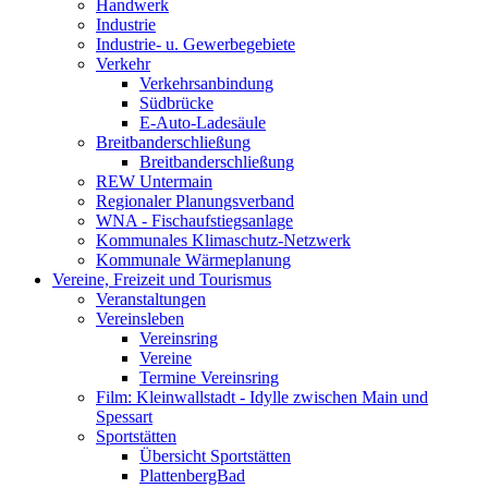
Handwerk
Industrie
Industrie- u. Gewerbegebiete
Verkehr
Verkehrsanbindung
Südbrücke
E-Auto-Ladesäule
Breitbanderschließung
Breitbanderschließung
REW Untermain
Regionaler Planungsverband
WNA - Fischaufstiegsanlage
Kommunales Klimaschutz-Netzwerk
Kommunale Wärmeplanung
Vereine, Freizeit und Tourismus
Veranstaltungen
Vereinsleben
Vereinsring
Vereine
Termine Vereinsring
Film: Kleinwallstadt - Idylle zwischen Main und
Spessart
Sportstätten
Übersicht Sportstätten
PlattenbergBad