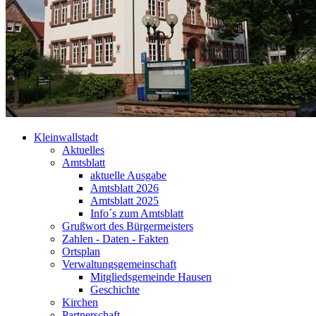
Kleinwallstadt
Aktuelles
Amtsblatt
aktuelle Ausgabe
Amtsblatt 2026
Amtsblatt 2025
Info´s zum Amtsblatt
Grußwort des Bürgermeisters
Zahlen - Daten - Fakten
Ortsplan
Verwaltungsgemeinschaft
Mitgliedsgemeinde Hausen
Geschichte
Kirchen
Partnerschaft