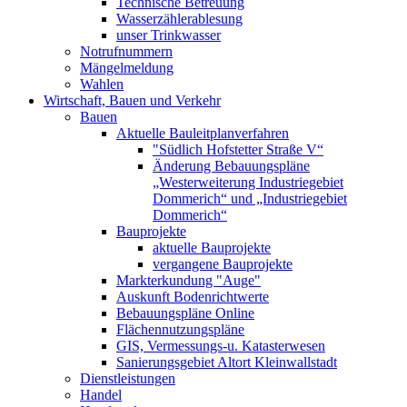
Technische Betreuung
Wasserzählerablesung
unser Trinkwasser
Notrufnummern
Mängelmeldung
Wahlen
Wirtschaft, Bauen und Verkehr
Bauen
Aktuelle Bauleitplanverfahren
"Südlich Hofstetter Straße V“
Änderung Bebauungspläne
„Westerweiterung Industriegebiet
Dommerich“ und „Industriegebiet
Dommerich“
Bauprojekte
aktuelle Bauprojekte
vergangene Bauprojekte
Markterkundung "Auge"
Auskunft Bodenrichtwerte
Bebauungspläne Online
Flächennutzungspläne
GIS, Vermessungs-u. Katasterwesen
Sanierungsgebiet Altort Kleinwallstadt
Dienstleistungen
Handel