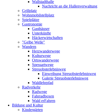
Wallstadthalle
Nachricht an die Hallenverwaltung
Grillplatz
Wohnmobilstellplatz
Spielplätze
Gastronomie
Gasthäuser
Unterkünfte
Häckerwirtschaften
"Gelbe Welle"
Wandern
Herzwanderwege
Kulturwege
Ortswanderwege
Spessartwege
Streuobsterlebnisweg
Einweihung Streuobsterlebnisweg
Galerie Streuobsterlebnisweg
Waldlehrpfad
Radverkehr
Radwege
Fahrradboxen
Wald erFahren
Bildung und Kultur
Kindergärten