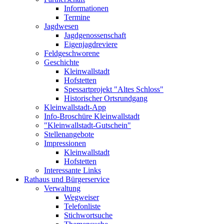
Informationen
Termine
Jagdwesen
Jagdgenossenschaft
Eigenjagdreviere
Feldgeschworene
Geschichte
Kleinwallstadt
Hofstetten
Spessartprojekt "Altes Schloss"
Historischer Ortsrundgang
Kleinwallstadt-App
Info-Broschüre Kleinwallstadt
"Kleinwallstadt-Gutschein"
Stellenangebote
Impressionen
Kleinwallstadt
Hofstetten
Interessante Links
Rathaus und Bürgerservice
Verwaltung
Wegweiser
Telefonliste
Stichwortsuche