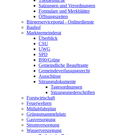
Themensuche
Satzungen und Verordnungen
Formulare und Merkblätter
Öffnungszeiten
Bürgerserviceportal - Onlinedienste
Bauhof
Marktgemeinderat
Überblick
CSU
UWG
SPD
B90/Grüne
Gemeindliche Beauftragte
Gemeindeverfassungsrecht
Ausschüsse
Sitzungsdokumente
Tagesordnungen
Sitzungsniederschriften
Forstwirtschaft
Feuerwehren
Müllabfuhrplan
Grüngutsammelplatz
Gasversorgung
Stromversorgung
Wasserversorgung