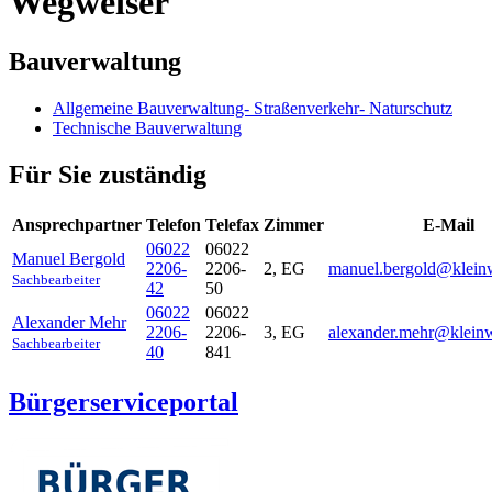
Wegweiser
Bauverwaltung
Allgemeine Bauverwaltung- Straßenverkehr- Naturschutz
Technische Bauverwaltung
Für Sie zuständig
Ansprechpartner
Telefon
Telefax
Zimmer
E-Mail
06022
06022
Manuel
Bergold
2206-
2206-
2, EG
manuel.bergold@kleinw
Sachbearbeiter
42
50
06022
06022
Alexander
Mehr
2206-
2206-
3, EG
alexander.mehr@kleinw
Sachbearbeiter
40
841
Bürgerserviceportal