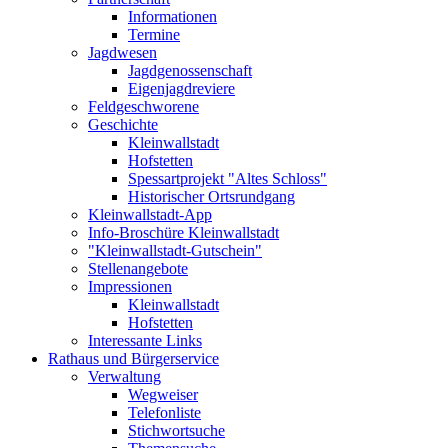
Informationen
Termine
Jagdwesen
Jagdgenossenschaft
Eigenjagdreviere
Feldgeschworene
Geschichte
Kleinwallstadt
Hofstetten
Spessartprojekt "Altes Schloss"
Historischer Ortsrundgang
Kleinwallstadt-App
Info-Broschüre Kleinwallstadt
"Kleinwallstadt-Gutschein"
Stellenangebote
Impressionen
Kleinwallstadt
Hofstetten
Interessante Links
Rathaus und Bürgerservice
Verwaltung
Wegweiser
Telefonliste
Stichwortsuche