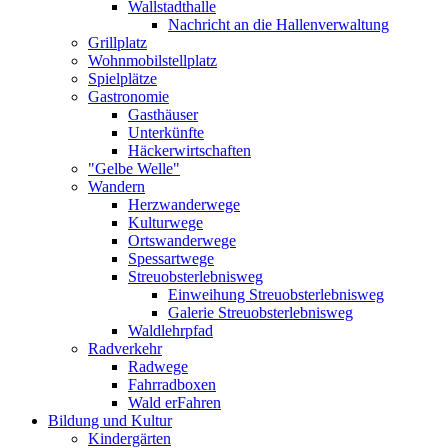
Wallstadthalle
Nachricht an die Hallenverwaltung
Grillplatz
Wohnmobilstellplatz
Spielplätze
Gastronomie
Gasthäuser
Unterkünfte
Häckerwirtschaften
"Gelbe Welle"
Wandern
Herzwanderwege
Kulturwege
Ortswanderwege
Spessartwege
Streuobsterlebnisweg
Einweihung Streuobsterlebnisweg
Galerie Streuobsterlebnisweg
Waldlehrpfad
Radverkehr
Radwege
Fahrradboxen
Wald erFahren
Bildung und Kultur
Kindergärten