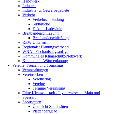
Handwerk
Industrie
Industrie- u. Gewerbegebiete
Verkehr
Verkehrsanbindung
Südbrücke
E-Auto-Ladesäule
Breitbanderschließung
Breitbanderschließung
REW Untermain
Regionaler Planungsverband
WNA - Fischaufstiegsanlage
Kommunales Klimaschutz-Netzwerk
Kommunale Wärmeplanung
Vereine, Freizeit und Tourismus
Veranstaltungen
Vereinsleben
Vereinsring
Vereine
Termine Vereinsring
Film: Kleinwallstadt - Idylle zwischen Main und
Spessart
Sportstätten
Übersicht Sportstätten
PlattenbergBad