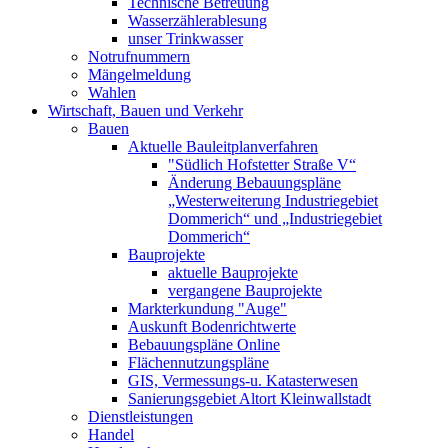
Technische Betreuung
Wasserzählerablesung
unser Trinkwasser
Notrufnummern
Mängelmeldung
Wahlen
Wirtschaft, Bauen und Verkehr
Bauen
Aktuelle Bauleitplanverfahren
"Südlich Hofstetter Straße V“
Änderung Bebauungspläne
„Westerweiterung Industriegebiet
Dommerich“ und „Industriegebiet
Dommerich“
Bauprojekte
aktuelle Bauprojekte
vergangene Bauprojekte
Markterkundung "Auge"
Auskunft Bodenrichtwerte
Bebauungspläne Online
Flächennutzungspläne
GIS, Vermessungs-u. Katasterwesen
Sanierungsgebiet Altort Kleinwallstadt
Dienstleistungen
Handel