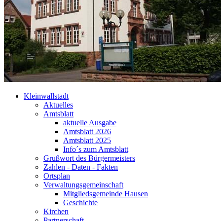
Kleinwallstadt
Aktuelles
Amtsblatt
aktuelle Ausgabe
Amtsblatt 2026
Amtsblatt 2025
Info´s zum Amtsblatt
Grußwort des Bürgermeisters
Zahlen - Daten - Fakten
Ortsplan
Verwaltungsgemeinschaft
Mitgliedsgemeinde Hausen
Geschichte
Kirchen
Partnerschaft