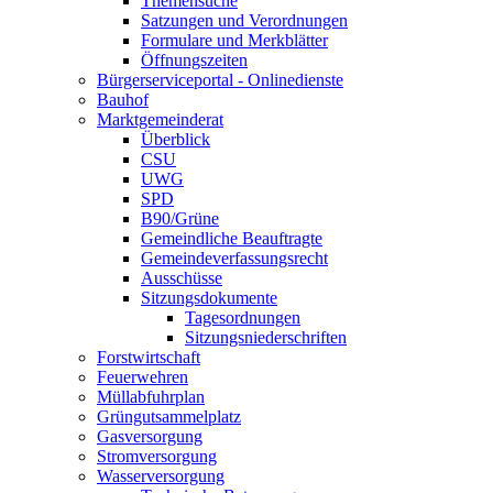
Themensuche
Satzungen und Verordnungen
Formulare und Merkblätter
Öffnungszeiten
Bürgerserviceportal - Onlinedienste
Bauhof
Marktgemeinderat
Überblick
CSU
UWG
SPD
B90/Grüne
Gemeindliche Beauftragte
Gemeindeverfassungsrecht
Ausschüsse
Sitzungsdokumente
Tagesordnungen
Sitzungsniederschriften
Forstwirtschaft
Feuerwehren
Müllabfuhrplan
Grüngutsammelplatz
Gasversorgung
Stromversorgung
Wasserversorgung