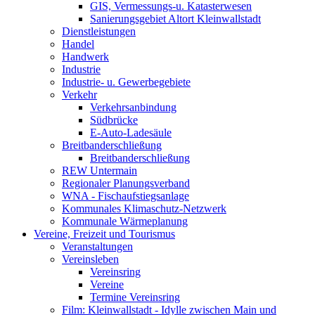
GIS, Vermessungs-u. Katasterwesen
Sanierungsgebiet Altort Kleinwallstadt
Dienstleistungen
Handel
Handwerk
Industrie
Industrie- u. Gewerbegebiete
Verkehr
Verkehrsanbindung
Südbrücke
E-Auto-Ladesäule
Breitbanderschließung
Breitbanderschließung
REW Untermain
Regionaler Planungsverband
WNA - Fischaufstiegsanlage
Kommunales Klimaschutz-Netzwerk
Kommunale Wärmeplanung
Vereine, Freizeit und Tourismus
Veranstaltungen
Vereinsleben
Vereinsring
Vereine
Termine Vereinsring
Film: Kleinwallstadt - Idylle zwischen Main und