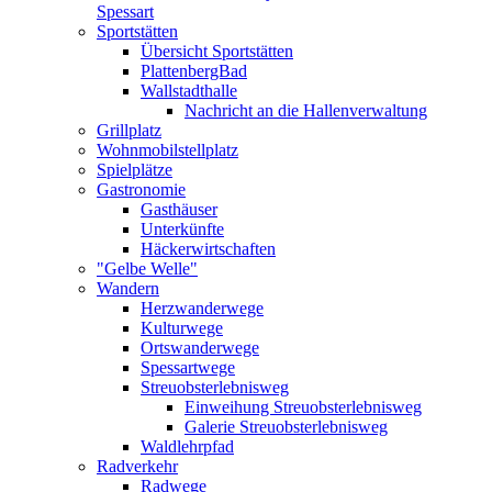
Spessart
Sportstätten
Übersicht Sportstätten
PlattenbergBad
Wallstadthalle
Nachricht an die Hallenverwaltung
Grillplatz
Wohnmobilstellplatz
Spielplätze
Gastronomie
Gasthäuser
Unterkünfte
Häckerwirtschaften
"Gelbe Welle"
Wandern
Herzwanderwege
Kulturwege
Ortswanderwege
Spessartwege
Streuobsterlebnisweg
Einweihung Streuobsterlebnisweg
Galerie Streuobsterlebnisweg
Waldlehrpfad
Radverkehr
Radwege