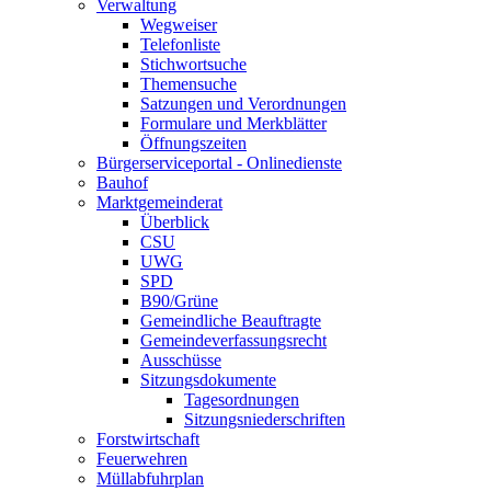
Verwaltung
Wegweiser
Telefonliste
Stichwortsuche
Themensuche
Satzungen und Verordnungen
Formulare und Merkblätter
Öffnungszeiten
Bürgerserviceportal - Onlinedienste
Bauhof
Marktgemeinderat
Überblick
CSU
UWG
SPD
B90/Grüne
Gemeindliche Beauftragte
Gemeindeverfassungsrecht
Ausschüsse
Sitzungsdokumente
Tagesordnungen
Sitzungsniederschriften
Forstwirtschaft
Feuerwehren
Müllabfuhrplan