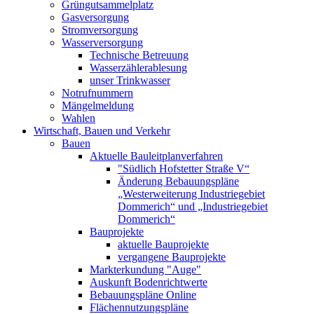
Grüngutsammelplatz
Gasversorgung
Stromversorgung
Wasserversorgung
Technische Betreuung
Wasserzählerablesung
unser Trinkwasser
Notrufnummern
Mängelmeldung
Wahlen
Wirtschaft, Bauen und Verkehr
Bauen
Aktuelle Bauleitplanverfahren
"Südlich Hofstetter Straße V“
Änderung Bebauungspläne
„Westerweiterung Industriegebiet
Dommerich“ und „Industriegebiet
Dommerich“
Bauprojekte
aktuelle Bauprojekte
vergangene Bauprojekte
Markterkundung "Auge"
Auskunft Bodenrichtwerte
Bebauungspläne Online
Flächennutzungspläne