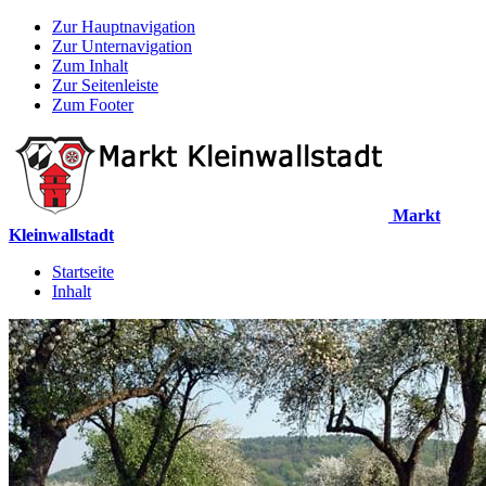
Zur Hauptnavigation
Zur Unternavigation
Zum Inhalt
Zur Seitenleiste
Zum Footer
Markt
Kleinwallstadt
Startseite
Inhalt