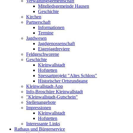
Verwaltungsgemeinschaft
Mitgliedsgemeinde Hausen
Geschichte
Kirchen
Partnerschaft
Informationen
Termine
Jagdwesen
Jagdgenossenschaft
Eigenjagdreviere
Feldgeschworene
Geschichte
Kleinwallstadt
Hofstetten
Spessartprojekt "Altes Schloss"
Historischer Ortsrundgang
Kleinwallstadt-App
Info-Broschüre Kleinwallstadt
"Kleinwallstadt-Gutschein"
Stellenangebote
Impressionen
Kleinwallstadt
Hofstetten
Interessante Links
Rathaus und Bürgerservice