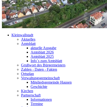
Kleinwallstadt
Aktuelles
Amtsblatt
aktuelle Ausgabe
Amtsblatt 2026
Amtsblatt 2025
Info´s zum Amtsblatt
Grußwort des Bürgermeisters
Zahlen - Daten - Fakten
Ortsplan
Verwaltungsgemeinschaft
Mitgliedsgemeinde Hausen
Geschichte
Kirchen
Partnerschaft
Informationen
Termine