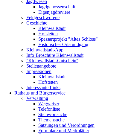
Jagdwesen
Jagdgenossenschaft
Eigenjagdreviere
Feldgeschworene
Geschichte
Kleinwallstadt
Hofstetten
Spessartprojekt "Altes Schloss"
Historischer Ortsrundgang
Kleinwallstadt-App
Info-Broschüre Kleinwallstadt
"Kleinwallstadt-Gutschein"
Stellenangebote
Impressionen
Kleinwallstadt
Hofstetten
Interessante Links
Rathaus und Bürgerservice
Verwaltung
Wegweiser
Telefonliste
Stichwortsuche
Themensuche
Satzungen und Verordnungen
Formulare und Merkblätter