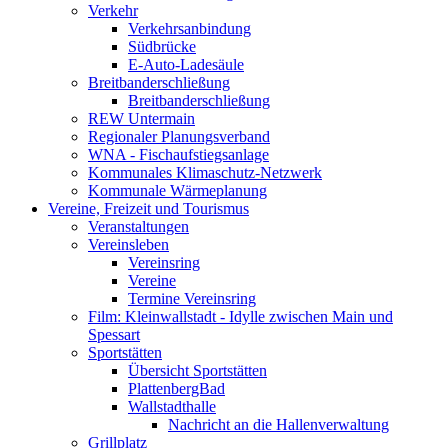
Verkehr
Verkehrsanbindung
Südbrücke
E-Auto-Ladesäule
Breitbanderschließung
Breitbanderschließung
REW Untermain
Regionaler Planungsverband
WNA - Fischaufstiegsanlage
Kommunales Klimaschutz-Netzwerk
Kommunale Wärmeplanung
Vereine, Freizeit und Tourismus
Veranstaltungen
Vereinsleben
Vereinsring
Vereine
Termine Vereinsring
Film: Kleinwallstadt - Idylle zwischen Main und
Spessart
Sportstätten
Übersicht Sportstätten
PlattenbergBad
Wallstadthalle
Nachricht an die Hallenverwaltung
Grillplatz