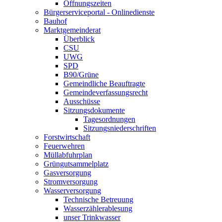
Öffnungszeiten
Bürgerserviceportal - Onlinedienste
Bauhof
Marktgemeinderat
Überblick
CSU
UWG
SPD
B90/Grüne
Gemeindliche Beauftragte
Gemeindeverfassungsrecht
Ausschüsse
Sitzungsdokumente
Tagesordnungen
Sitzungsniederschriften
Forstwirtschaft
Feuerwehren
Müllabfuhrplan
Grüngutsammelplatz
Gasversorgung
Stromversorgung
Wasserversorgung
Technische Betreuung
Wasserzählerablesung
unser Trinkwasser