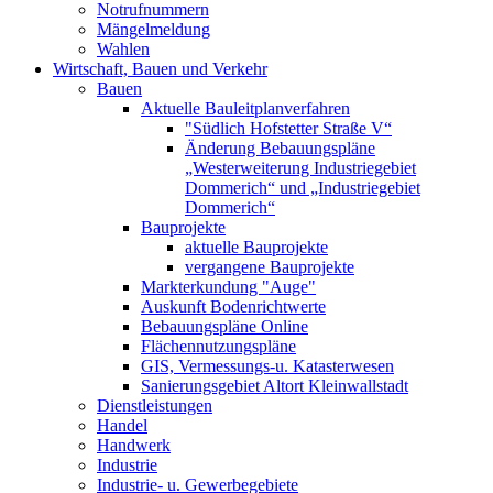
Notrufnummern
Mängelmeldung
Wahlen
Wirtschaft, Bauen und Verkehr
Bauen
Aktuelle Bauleitplanverfahren
"Südlich Hofstetter Straße V“
Änderung Bebauungspläne
„Westerweiterung Industriegebiet
Dommerich“ und „Industriegebiet
Dommerich“
Bauprojekte
aktuelle Bauprojekte
vergangene Bauprojekte
Markterkundung "Auge"
Auskunft Bodenrichtwerte
Bebauungspläne Online
Flächennutzungspläne
GIS, Vermessungs-u. Katasterwesen
Sanierungsgebiet Altort Kleinwallstadt
Dienstleistungen
Handel
Handwerk
Industrie
Industrie- u. Gewerbegebiete