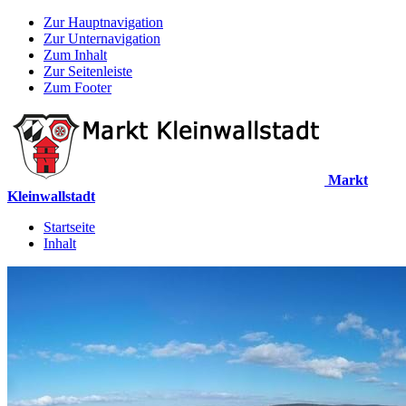
Zur Hauptnavigation
Zur Unternavigation
Zum Inhalt
Zur Seitenleiste
Zum Footer
Markt
Kleinwallstadt
Startseite
Inhalt