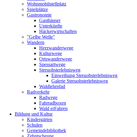
Wohnmobilstellplatz
Spielplätze
Gastronomie
Gasthäuser
Unterkünfte
Häckerwirtschaften
"Gelbe Welle"
Wandern
Herzwanderwege
Kulturwege
Ortswanderwege
Spessartwege
Streuobsterlebnisweg
Einweihung Streuobsterlebnisweg
Galerie Streuobsterlebnisweg
Waldlehrpfad
Radverkehr
Radwege
Fahrradboxen
Wald erFahren
Bildung und Kultur
Kindergärten
Schulen
Gemeindebibliothek
Zehntscheune