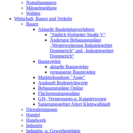
Notrufnummern
Mängelmeldung
Wahlen
Wirtschaft, Bauen und Verkehr
Bauen
Aktuelle Bauleitplanverfahren
"Südlich Hofstetter Straße V“
Änderung Bebauungspläne
„Westerweiterung Industriegebiet
Dommerich“ und „Industriegebiet
Dommerich“
Bauprojekte
aktuelle Bauprojekte
vergangene Bauprojekte
Markterkundung "Auge"
Auskunft Bodenrichtwerte
Bebauungspläne Online
Flächennutzungspläne
GIS, Vermessungs-u. Katasterwesen
Sanierungsgebiet Altort Kleinwallstadt
Dienstleistungen
Handel
Handwerk
Industrie
Industrie- u. Gewerbegebiete