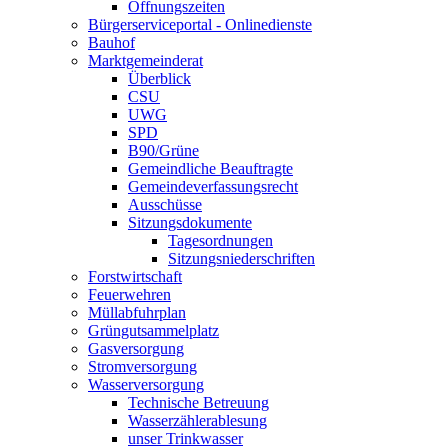
Öffnungszeiten
Bürgerserviceportal - Onlinedienste
Bauhof
Marktgemeinderat
Überblick
CSU
UWG
SPD
B90/Grüne
Gemeindliche Beauftragte
Gemeindeverfassungsrecht
Ausschüsse
Sitzungsdokumente
Tagesordnungen
Sitzungsniederschriften
Forstwirtschaft
Feuerwehren
Müllabfuhrplan
Grüngutsammelplatz
Gasversorgung
Stromversorgung
Wasserversorgung
Technische Betreuung
Wasserzählerablesung
unser Trinkwasser