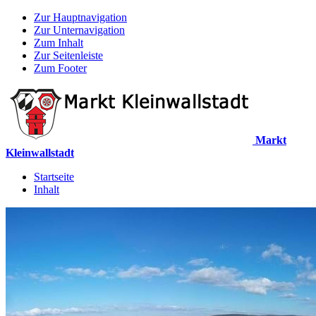
Zur Hauptnavigation
Zur Unternavigation
Zum Inhalt
Zur Seitenleiste
Zum Footer
Markt
Kleinwallstadt
Startseite
Inhalt