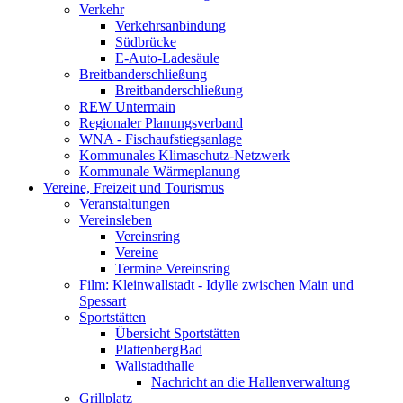
Verkehr
Verkehrsanbindung
Südbrücke
E-Auto-Ladesäule
Breitbanderschließung
Breitbanderschließung
REW Untermain
Regionaler Planungsverband
WNA - Fischaufstiegsanlage
Kommunales Klimaschutz-Netzwerk
Kommunale Wärmeplanung
Vereine, Freizeit und Tourismus
Veranstaltungen
Vereinsleben
Vereinsring
Vereine
Termine Vereinsring
Film: Kleinwallstadt - Idylle zwischen Main und
Spessart
Sportstätten
Übersicht Sportstätten
PlattenbergBad
Wallstadthalle
Nachricht an die Hallenverwaltung
Grillplatz