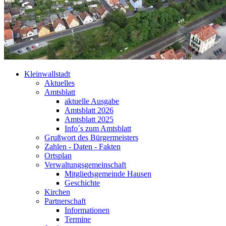
Kleinwallstadt
Aktuelles
Amtsblatt
aktuelle Ausgabe
Amtsblatt 2026
Amtsblatt 2025
Info´s zum Amtsblatt
Grußwort des Bürgermeisters
Zahlen - Daten - Fakten
Ortsplan
Verwaltungsgemeinschaft
Mitgliedsgemeinde Hausen
Geschichte
Kirchen
Partnerschaft
Informationen
Termine