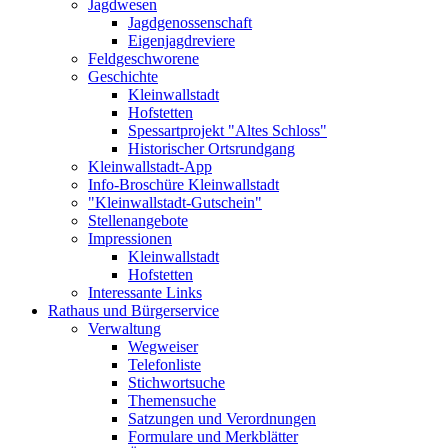
Jagdwesen
Jagdgenossenschaft
Eigenjagdreviere
Feldgeschworene
Geschichte
Kleinwallstadt
Hofstetten
Spessartprojekt "Altes Schloss"
Historischer Ortsrundgang
Kleinwallstadt-App
Info-Broschüre Kleinwallstadt
"Kleinwallstadt-Gutschein"
Stellenangebote
Impressionen
Kleinwallstadt
Hofstetten
Interessante Links
Rathaus und Bürgerservice
Verwaltung
Wegweiser
Telefonliste
Stichwortsuche
Themensuche
Satzungen und Verordnungen
Formulare und Merkblätter