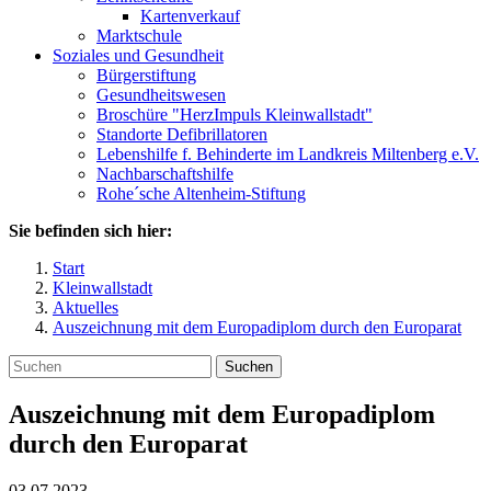
Kartenverkauf
Marktschule
Soziales und Gesundheit
Bürgerstiftung
Gesundheitswesen
Broschüre "HerzImpuls Kleinwallstadt"
Standorte Defibrillatoren
Lebenshilfe f. Behinderte im Landkreis Miltenberg e.V.
Nachbarschaftshilfe
Rohe´sche Altenheim-Stiftung
Sie befinden sich hier:
Start
Kleinwallstadt
Aktuelles
Auszeichnung mit dem Europadiplom durch den Europarat
Suchen
Auszeichnung mit dem Europadiplom
durch den Europarat
03.07.2023