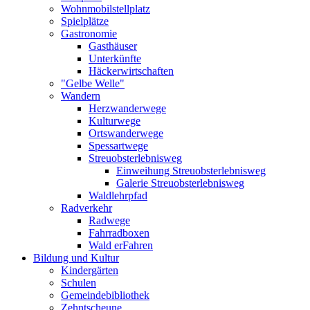
Wohnmobilstellplatz
Spielplätze
Gastronomie
Gasthäuser
Unterkünfte
Häckerwirtschaften
"Gelbe Welle"
Wandern
Herzwanderwege
Kulturwege
Ortswanderwege
Spessartwege
Streuobsterlebnisweg
Einweihung Streuobsterlebnisweg
Galerie Streuobsterlebnisweg
Waldlehrpfad
Radverkehr
Radwege
Fahrradboxen
Wald erFahren
Bildung und Kultur
Kindergärten
Schulen
Gemeindebibliothek
Zehntscheune