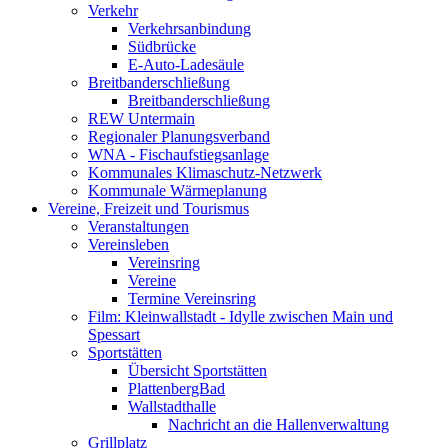
Verkehr
Verkehrsanbindung
Südbrücke
E-Auto-Ladesäule
Breitbanderschließung
Breitbanderschließung
REW Untermain
Regionaler Planungsverband
WNA - Fischaufstiegsanlage
Kommunales Klimaschutz-Netzwerk
Kommunale Wärmeplanung
Vereine, Freizeit und Tourismus
Veranstaltungen
Vereinsleben
Vereinsring
Vereine
Termine Vereinsring
Film: Kleinwallstadt - Idylle zwischen Main und
Spessart
Sportstätten
Übersicht Sportstätten
PlattenbergBad
Wallstadthalle
Nachricht an die Hallenverwaltung
Grillplatz