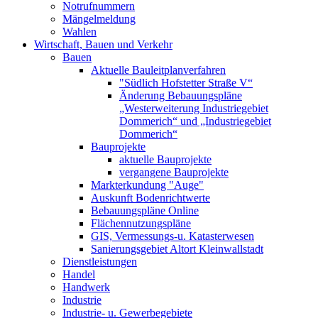
Notrufnummern
Mängelmeldung
Wahlen
Wirtschaft, Bauen und Verkehr
Bauen
Aktuelle Bauleitplanverfahren
"Südlich Hofstetter Straße V“
Änderung Bebauungspläne
„Westerweiterung Industriegebiet
Dommerich“ und „Industriegebiet
Dommerich“
Bauprojekte
aktuelle Bauprojekte
vergangene Bauprojekte
Markterkundung "Auge"
Auskunft Bodenrichtwerte
Bebauungspläne Online
Flächennutzungspläne
GIS, Vermessungs-u. Katasterwesen
Sanierungsgebiet Altort Kleinwallstadt
Dienstleistungen
Handel
Handwerk
Industrie
Industrie- u. Gewerbegebiete