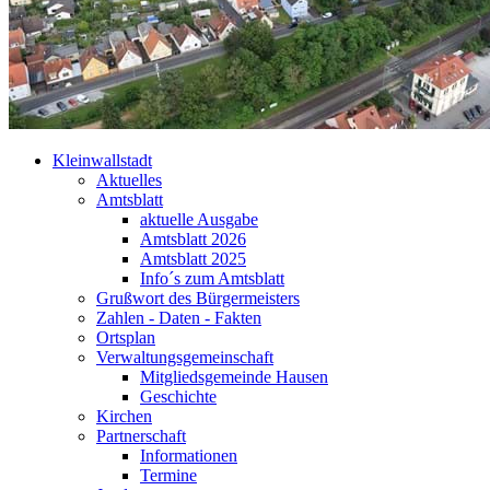
Kleinwallstadt
Aktuelles
Amtsblatt
aktuelle Ausgabe
Amtsblatt 2026
Amtsblatt 2025
Info´s zum Amtsblatt
Grußwort des Bürgermeisters
Zahlen - Daten - Fakten
Ortsplan
Verwaltungsgemeinschaft
Mitgliedsgemeinde Hausen
Geschichte
Kirchen
Partnerschaft
Informationen
Termine