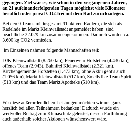
gegangen. Ziel war es, wie schon in den vergangenen Jahren,
an 21 aufeinanderfolgenden Tagen möglichst viele Kilometer
beruflich oder privat CO2-frei mit dem Rad zurückzulegen.
Bei den 9 Teams mit insgesamt 91 aktiven Radlern, die sich als
Radelnde im Markt Kleinwallstadt angemeldet haben, sind
beachtliche 22.029 km zusammengekommen. Dadurch wurden ca.
3.600 kg CO2 vermieden.
Im Einzelnen nahmen folgende Mannschaften teil:
DJK Kleinwallstadt (8.260 km), Feuerwehr Hofstetten (4.436 km),
offenes Team (2.943), Bahnfrei Kleinwallstadt (2.321 km),
Kirchengemeinde Hofstetten (1.473 km), ohne Akku geht’s auch
(1.056 km), Markt Kleinwallstadt (517 km), Smells like Team Spirit
(513 km) und das Team Markt Apotheke (510 km).
Für diese außerordentlichen Leistungen möchten wir uns ganz
herzlich bei allen Teilnehmern bedanken! Dadurch wurde ein
wertvoller Beitrag zum Klimaschutz geleistet, dessen Fortführung
auch außerhalb solcher Aktionen wünschenswert wäre.