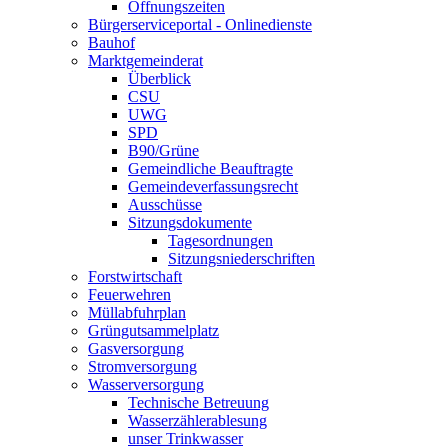
Öffnungszeiten
Bürgerserviceportal - Onlinedienste
Bauhof
Marktgemeinderat
Überblick
CSU
UWG
SPD
B90/Grüne
Gemeindliche Beauftragte
Gemeindeverfassungsrecht
Ausschüsse
Sitzungsdokumente
Tagesordnungen
Sitzungsniederschriften
Forstwirtschaft
Feuerwehren
Müllabfuhrplan
Grüngutsammelplatz
Gasversorgung
Stromversorgung
Wasserversorgung
Technische Betreuung
Wasserzählerablesung
unser Trinkwasser