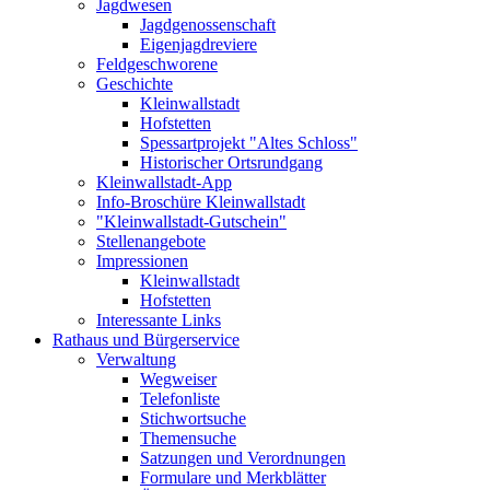
Jagdwesen
Jagdgenossenschaft
Eigenjagdreviere
Feldgeschworene
Geschichte
Kleinwallstadt
Hofstetten
Spessartprojekt "Altes Schloss"
Historischer Ortsrundgang
Kleinwallstadt-App
Info-Broschüre Kleinwallstadt
"Kleinwallstadt-Gutschein"
Stellenangebote
Impressionen
Kleinwallstadt
Hofstetten
Interessante Links
Rathaus und Bürgerservice
Verwaltung
Wegweiser
Telefonliste
Stichwortsuche
Themensuche
Satzungen und Verordnungen
Formulare und Merkblätter