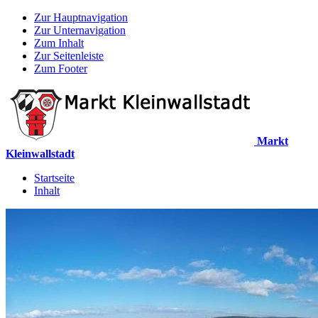
Zur Hauptnavigation
Zur Unternavigation
Zum Inhalt
Zur Seitenleiste
Zum Footer
Markt
Kleinwallstadt
Startseite
Inhalt