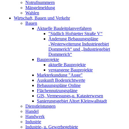
Notrufnummern
Mängelmeldung
Wahlen
Wirtschaft, Bauen und Verkehr
Bauen
Aktuelle Bauleitplanverfahren
"Südlich Hofstetter Straße V“
Änderung Bebauungspläne
„Westerweiterung Industriegebiet
Dommerich“ und „Industriegebiet
Dommerich“
Bauprojekte
aktuelle Bauprojekte
vergangene Bauprojekte
Markterkundung "Auge"
Auskunft Bodenrichtwerte
Bebauungspläne Online
Flächennutzungspläne
GIS, Vermessungs-u. Katasterwesen
Sanierungsgebiet Altort Kleinwallstadt
Dienstleistungen
Handel
Handwerk
Industrie
Industrie- u. Gewerbegebiete