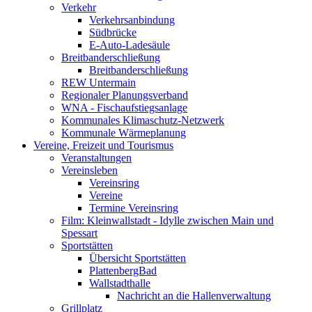
Verkehr
Verkehrsanbindung
Südbrücke
E-Auto-Ladesäule
Breitbanderschließung
Breitbanderschließung
REW Untermain
Regionaler Planungsverband
WNA - Fischaufstiegsanlage
Kommunales Klimaschutz-Netzwerk
Kommunale Wärmeplanung
Vereine, Freizeit und Tourismus
Veranstaltungen
Vereinsleben
Vereinsring
Vereine
Termine Vereinsring
Film: Kleinwallstadt - Idylle zwischen Main und
Spessart
Sportstätten
Übersicht Sportstätten
PlattenbergBad
Wallstadthalle
Nachricht an die Hallenverwaltung
Grillplatz