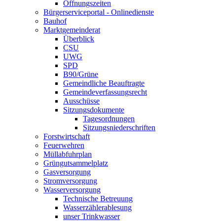
Öffnungszeiten
Bürgerserviceportal - Onlinedienste
Bauhof
Marktgemeinderat
Überblick
CSU
UWG
SPD
B90/Grüne
Gemeindliche Beauftragte
Gemeindeverfassungsrecht
Ausschüsse
Sitzungsdokumente
Tagesordnungen
Sitzungsniederschriften
Forstwirtschaft
Feuerwehren
Müllabfuhrplan
Grüngutsammelplatz
Gasversorgung
Stromversorgung
Wasserversorgung
Technische Betreuung
Wasserzählerablesung
unser Trinkwasser