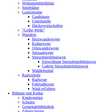
Wohnmobilstellplatz
Spielplätze
Gastronomie
Gasthäuser
Unterkünfte
Häckerwirtschaften
"Gelbe Welle"
Wandern
Herzwanderwege
Kulturwege
Ortswanderwege
Spessartwege
Streuobsterlebnisweg
Einweihung Streuobsterlebnisweg
Galerie Streuobsterlebnisweg
Waldlehrpfad
Radverkehr
Radwege
Fahrradboxen
Wald erFahren
Bildung und Kultur
Kindergärten
Schulen
Gemeindebibliothek
Zehntscheune