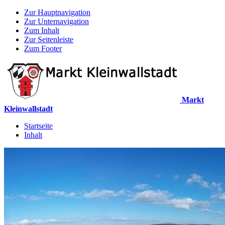
Zur Hauptnavigation
Zur Unternavigation
Zum Inhalt
Zur Seitenleiste
Zum Footer
Markt
Kleinwallstadt
Startseite
Inhalt