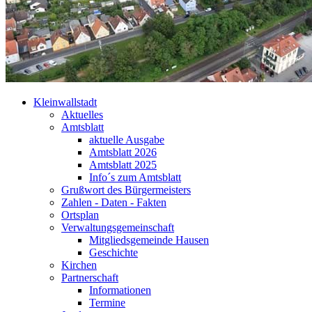
Kleinwallstadt
Aktuelles
Amtsblatt
aktuelle Ausgabe
Amtsblatt 2026
Amtsblatt 2025
Info´s zum Amtsblatt
Grußwort des Bürgermeisters
Zahlen - Daten - Fakten
Ortsplan
Verwaltungsgemeinschaft
Mitgliedsgemeinde Hausen
Geschichte
Kirchen
Partnerschaft
Informationen
Termine