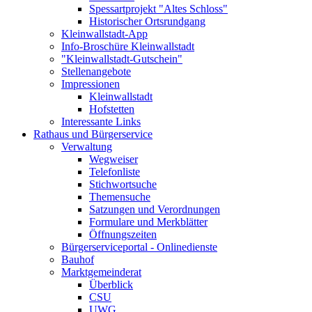
Spessartprojekt "Altes Schloss"
Historischer Ortsrundgang
Kleinwallstadt-App
Info-Broschüre Kleinwallstadt
"Kleinwallstadt-Gutschein"
Stellenangebote
Impressionen
Kleinwallstadt
Hofstetten
Interessante Links
Rathaus und Bürgerservice
Verwaltung
Wegweiser
Telefonliste
Stichwortsuche
Themensuche
Satzungen und Verordnungen
Formulare und Merkblätter
Öffnungszeiten
Bürgerserviceportal - Onlinedienste
Bauhof
Marktgemeinderat
Überblick
CSU
UWG