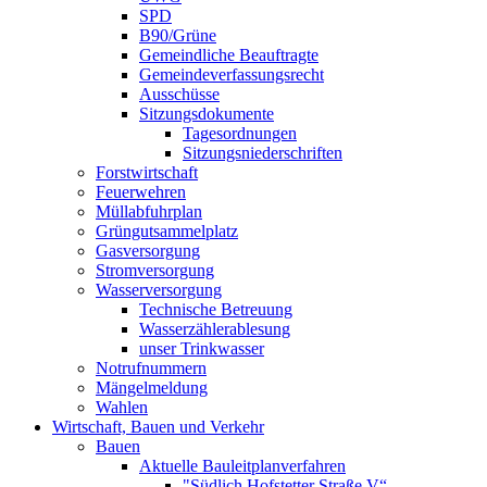
SPD
B90/Grüne
Gemeindliche Beauftragte
Gemeindeverfassungsrecht
Ausschüsse
Sitzungsdokumente
Tagesordnungen
Sitzungsniederschriften
Forstwirtschaft
Feuerwehren
Müllabfuhrplan
Grüngutsammelplatz
Gasversorgung
Stromversorgung
Wasserversorgung
Technische Betreuung
Wasserzählerablesung
unser Trinkwasser
Notrufnummern
Mängelmeldung
Wahlen
Wirtschaft, Bauen und Verkehr
Bauen
Aktuelle Bauleitplanverfahren
"Südlich Hofstetter Straße V“