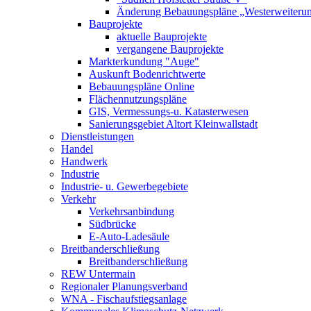
Änderung Bebauungspläne „Westerweiterung
Bauprojekte
aktuelle Bauprojekte
vergangene Bauprojekte
Markterkundung "Auge"
Auskunft Bodenrichtwerte
Bebauungspläne Online
Flächennutzungspläne
GIS, Vermessungs-u. Katasterwesen
Sanierungsgebiet Altort Kleinwallstadt
Dienstleistungen
Handel
Handwerk
Industrie
Industrie- u. Gewerbegebiete
Verkehr
Verkehrsanbindung
Südbrücke
E-Auto-Ladesäule
Breitbanderschließung
Breitbanderschließung
REW Untermain
Regionaler Planungsverband
WNA - Fischaufstiegsanlage