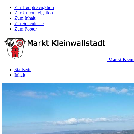
Zur Hauptnavigation
Zur Unternavigation
Zum Inhalt
Zur Seitenleiste
Zum Footer
Markt Klein
Startseite
Inhalt