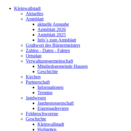
Kleinwallstadt
Aktuelles
Amtsblatt
aktuelle Ausgabe
Amtsblatt 2026
Amtsblatt 2025
Info´s zum Amtsblatt
Grußwort des Bürgermeisters
Zahlen - Daten - Fakten
Ortsplan
Verwaltungsgemeinschaft
Mitgliedsgemeinde Hausen
Geschichte
Kirchen
Partnerschaft
Informationen
Termine
Jagdwesen
Jagdgenossenschaft
Eigenjagdreviere
Feldgeschworene
Geschichte
Kleinwallstadt
Hofstetten