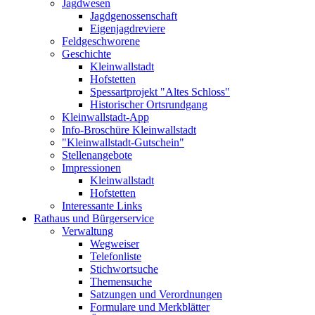
Jagdwesen
Jagdgenossenschaft
Eigenjagdreviere
Feldgeschworene
Geschichte
Kleinwallstadt
Hofstetten
Spessartprojekt "Altes Schloss"
Historischer Ortsrundgang
Kleinwallstadt-App
Info-Broschüre Kleinwallstadt
"Kleinwallstadt-Gutschein"
Stellenangebote
Impressionen
Kleinwallstadt
Hofstetten
Interessante Links
Rathaus und Bürgerservice
Verwaltung
Wegweiser
Telefonliste
Stichwortsuche
Themensuche
Satzungen und Verordnungen
Formulare und Merkblätter