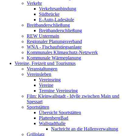
Verkehr
Verkehrsanbindung
Südbrücke
E-Auto-Ladesäule
Breitbanderschließung
Breitbanderschließung
REW Untermain
Regionaler Planungsverband
WNA - Fischaufstiegsanlage
Kommunales Klimaschutz-Netzwerk
Kommunale Wärmeplanung
Vereine, Freizeit und Tourismus
Veranstaltungen
Vereinsleben
Vereinsring
Vereine
Termine Vereinsring
Film: Kleinwallstadt - Idylle zwischen Main und
Spessart
Sportstätten
Übersicht Sportstätten
PlattenbergBad
Wallstadthalle
Nachricht an die Hallenverwaltung
Grillplatz