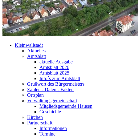
Kleinwallstadt
Aktuelles
Amtsblatt
aktuelle Ausgabe
Amtsblatt 2026
Amtsblatt 2025
Info´s zum Amtsblatt
Grußwort des Bürgermeisters
Zahlen - Daten - Fakten
Ortsplan
Verwaltungsgemeinschaft
Mitgliedsgemeinde Hausen
Geschichte
Kirchen
Partnerschaft
Informationen
Termine