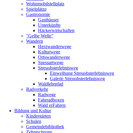
Wohnmobilstellplatz
Spielplätze
Gastronomie
Gasthäuser
Unterkünfte
Häckerwirtschaften
"Gelbe Welle"
Wandern
Herzwanderwege
Kulturwege
Ortswanderwege
Spessartwege
Streuobsterlebnisweg
Einweihung Streuobsterlebnisweg
Galerie Streuobsterlebnisweg
Waldlehrpfad
Radverkehr
Radwege
Fahrradboxen
Wald erFahren
Bildung und Kultur
Kindergärten
Schulen
Gemeindebibliothek
Zehntscheune