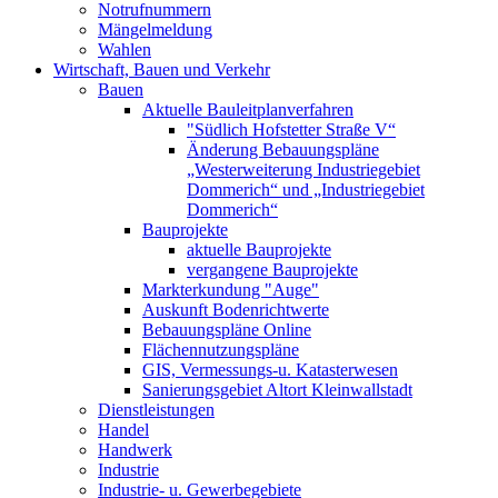
Notrufnummern
Mängelmeldung
Wahlen
Wirtschaft, Bauen und Verkehr
Bauen
Aktuelle Bauleitplanverfahren
"Südlich Hofstetter Straße V“
Änderung Bebauungspläne
„Westerweiterung Industriegebiet
Dommerich“ und „Industriegebiet
Dommerich“
Bauprojekte
aktuelle Bauprojekte
vergangene Bauprojekte
Markterkundung "Auge"
Auskunft Bodenrichtwerte
Bebauungspläne Online
Flächennutzungspläne
GIS, Vermessungs-u. Katasterwesen
Sanierungsgebiet Altort Kleinwallstadt
Dienstleistungen
Handel
Handwerk
Industrie
Industrie- u. Gewerbegebiete