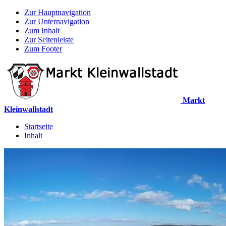
Zur Hauptnavigation
Zur Unternavigation
Zum Inhalt
Zur Seitenleiste
Zum Footer
Markt
Kleinwallstadt
Startseite
Inhalt