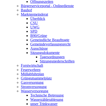
Öffnungszeiten
Bürgerserviceportal - Onlinedienste
Bauhof
Marktgemeinderat
Überblick
CSU
UWG
SPD
B90/Grüne
Gemeindliche Beauftragte
Gemeindeverfassungsrecht
Ausschüsse
Sitzungsdokumente
Tagesordnungen
Sitzungsniederschriften
Forstwirtschaft
Feuerwehren
Müllabfuhrplan
Grüngutsammelplatz
Gasversorgung
Stromversorgung
Wasserversorgung
Technische Betreuung
Wasserzählerablesung
unser Trinkwasser