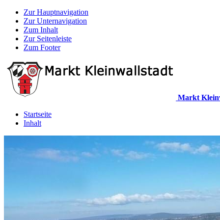
Zur Hauptnavigation
Zur Unternavigation
Zum Inhalt
Zur Seitenleiste
Zum Footer
Markt Klein
Startseite
Inhalt