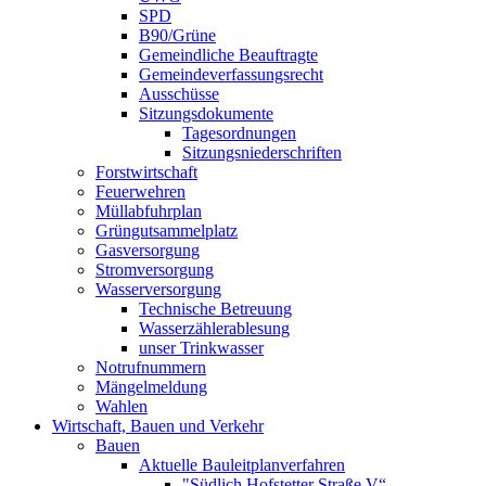
SPD
B90/Grüne
Gemeindliche Beauftragte
Gemeindeverfassungsrecht
Ausschüsse
Sitzungsdokumente
Tagesordnungen
Sitzungsniederschriften
Forstwirtschaft
Feuerwehren
Müllabfuhrplan
Grüngutsammelplatz
Gasversorgung
Stromversorgung
Wasserversorgung
Technische Betreuung
Wasserzählerablesung
unser Trinkwasser
Notrufnummern
Mängelmeldung
Wahlen
Wirtschaft, Bauen und Verkehr
Bauen
Aktuelle Bauleitplanverfahren
"Südlich Hofstetter Straße V“