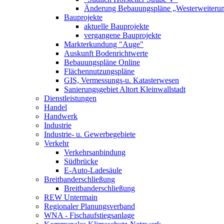
Änderung Bebauungspläne „Westerweiterung
Bauprojekte
aktuelle Bauprojekte
vergangene Bauprojekte
Markterkundung "Auge"
Auskunft Bodenrichtwerte
Bebauungspläne Online
Flächennutzungspläne
GIS, Vermessungs-u. Katasterwesen
Sanierungsgebiet Altort Kleinwallstadt
Dienstleistungen
Handel
Handwerk
Industrie
Industrie- u. Gewerbegebiete
Verkehr
Verkehrsanbindung
Südbrücke
E-Auto-Ladesäule
Breitbanderschließung
Breitbanderschließung
REW Untermain
Regionaler Planungsverband
WNA - Fischaufstiegsanlage