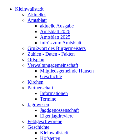
Kleinwallstadt
Aktuelles
Amtsblatt
aktuelle Ausgabe
Amtsblatt 2026
Amtsblatt 2025
Info´s zum Amtsblatt
Grußwort des Bürgermeisters
Zahlen - Daten - Fakten
Ortsplan
Verwaltungsgemeinschaft
Mitgliedsgemeinde Hausen
Geschichte
Kirchen
Partnerschaft
Informationen
Termine
Jagdwesen
Jagdgenossenschaft
Eigenjagdreviere
Feldgeschworene
Geschichte
Kleinwallstadt
Hofstetten