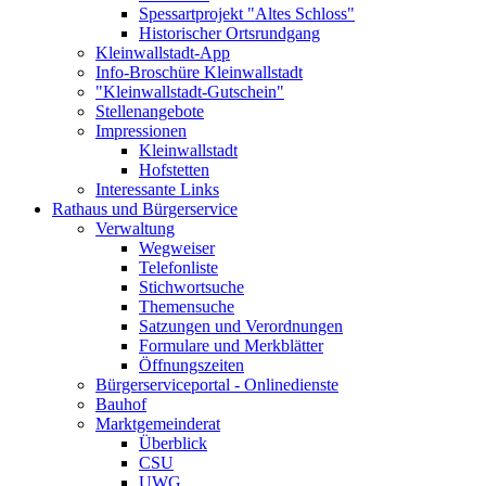
Spessartprojekt "Altes Schloss"
Historischer Ortsrundgang
Kleinwallstadt-App
Info-Broschüre Kleinwallstadt
"Kleinwallstadt-Gutschein"
Stellenangebote
Impressionen
Kleinwallstadt
Hofstetten
Interessante Links
Rathaus und Bürgerservice
Verwaltung
Wegweiser
Telefonliste
Stichwortsuche
Themensuche
Satzungen und Verordnungen
Formulare und Merkblätter
Öffnungszeiten
Bürgerserviceportal - Onlinedienste
Bauhof
Marktgemeinderat
Überblick
CSU
UWG