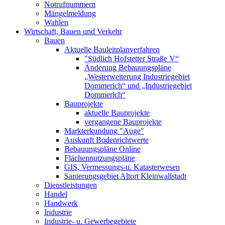
Notrufnummern
Mängelmeldung
Wahlen
Wirtschaft, Bauen und Verkehr
Bauen
Aktuelle Bauleitplanverfahren
"Südlich Hofstetter Straße V“
Änderung Bebauungspläne
„Westerweiterung Industriegebiet
Dommerich“ und „Industriegebiet
Dommerich“
Bauprojekte
aktuelle Bauprojekte
vergangene Bauprojekte
Markterkundung "Auge"
Auskunft Bodenrichtwerte
Bebauungspläne Online
Flächennutzungspläne
GIS, Vermessungs-u. Katasterwesen
Sanierungsgebiet Altort Kleinwallstadt
Dienstleistungen
Handel
Handwerk
Industrie
Industrie- u. Gewerbegebiete