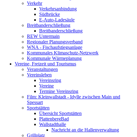
Verkehr
Verkehrsanbindung
Südbrücke
E-Auto-Ladesäule
Breitbanderschließung
Breitbanderschließung
REW Untermain
Regionaler Planungsverband
WNA - Fischaufstiegsanlage
Kommunales Klimaschutz-Netzwerk
Kommunale Wärmeplanung
Vereine, Freizeit und Tourismus
Veranstaltungen
Vereinsleben
Vereinsring
Vereine
Termine Vereinsring
Film: Kleinwallstadt - Idylle zwischen Main und
Spessart
Sportstätten
Übersicht Sportstätten
PlattenbergBad
Wallstadthalle
Nachricht an die Hallenverwaltung
Grillplatz