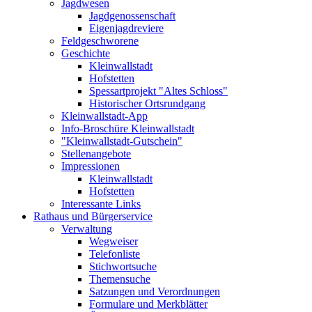
Jagdwesen
Jagdgenossenschaft
Eigenjagdreviere
Feldgeschworene
Geschichte
Kleinwallstadt
Hofstetten
Spessartprojekt "Altes Schloss"
Historischer Ortsrundgang
Kleinwallstadt-App
Info-Broschüre Kleinwallstadt
"Kleinwallstadt-Gutschein"
Stellenangebote
Impressionen
Kleinwallstadt
Hofstetten
Interessante Links
Rathaus und Bürgerservice
Verwaltung
Wegweiser
Telefonliste
Stichwortsuche
Themensuche
Satzungen und Verordnungen
Formulare und Merkblätter