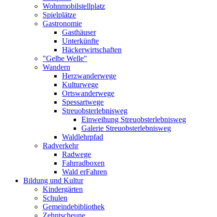
Wohnmobilstellplatz
Spielplätze
Gastronomie
Gasthäuser
Unterkünfte
Häckerwirtschaften
"Gelbe Welle"
Wandern
Herzwanderwege
Kulturwege
Ortswanderwege
Spessartwege
Streuobsterlebnisweg
Einweihung Streuobsterlebnisweg
Galerie Streuobsterlebnisweg
Waldlehrpfad
Radverkehr
Radwege
Fahrradboxen
Wald erFahren
Bildung und Kultur
Kindergärten
Schulen
Gemeindebibliothek
Zehntscheune