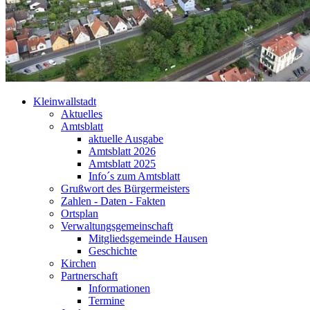
Kleinwallstadt
Aktuelles
Amtsblatt
aktuelle Ausgabe
Amtsblatt 2026
Amtsblatt 2025
Info´s zum Amtsblatt
Grußwort des Bürgermeisters
Zahlen - Daten - Fakten
Ortsplan
Verwaltungsgemeinschaft
Mitgliedsgemeinde Hausen
Geschichte
Kirchen
Partnerschaft
Informationen
Termine