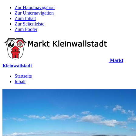
Zur Hauptnavigation
Zur Unternavigation
Zum Inhalt
Zur Seitenleiste
Zum Footer
Markt
Kleinwallstadt
Startseite
Inhalt