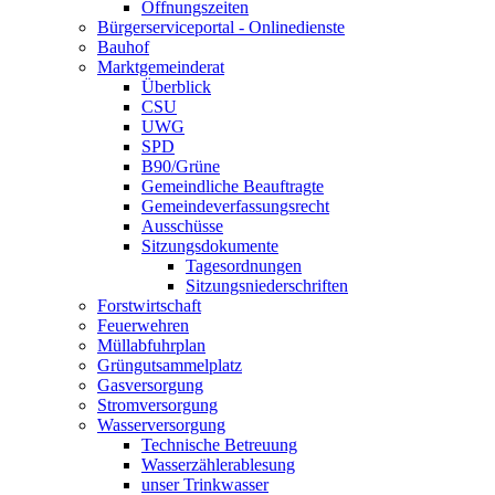
Öffnungszeiten
Bürgerserviceportal - Onlinedienste
Bauhof
Marktgemeinderat
Überblick
CSU
UWG
SPD
B90/Grüne
Gemeindliche Beauftragte
Gemeindeverfassungsrecht
Ausschüsse
Sitzungsdokumente
Tagesordnungen
Sitzungsniederschriften
Forstwirtschaft
Feuerwehren
Müllabfuhrplan
Grüngutsammelplatz
Gasversorgung
Stromversorgung
Wasserversorgung
Technische Betreuung
Wasserzählerablesung
unser Trinkwasser