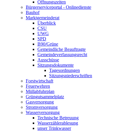
Öffnungszeiten
Bürgerserviceportal - Onlinedienste
Bauhof
Marktgemeinderat
Überblick
CSU
UWG
SPD
B90/Grüne
Gemeindliche Beauftragte
Gemeindeverfassungsrecht
Ausschüsse
Sitzungsdokumente
Tagesordnungen
Sitzungsniederschriften
Forstwirtschaft
Feuerwehren
Müllabfuhrplan
Grüngutsammelplatz
Gasversorgung
Stromversorgung
Wasserversorgung
Technische Betreuung
Wasserzählerablesung
unser Trinkwasser