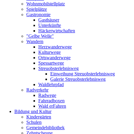
Wohnmobilstellplatz
Spielplätze
Gastronomie
Gasthäuser
Unterkünfte
Häckerwirtschaften
"Gelbe Welle"
Wandern
Herzwanderwege
Kulturwege
Ortswanderwege
Spessartwege
Streuobsterlebnisweg
Einweihung Streuobsterlebnisweg
Galerie Streuobsterlebnisweg
Waldlehrpfad
Radverkehr
Radwege
Fahrradboxen
Wald erFahren
Bildung und Kultur
Kindergärten
Schulen
Gemeindebibliothek
Zehntscheune