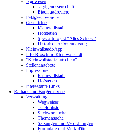
Jagdwesen
Jagdgenossenschaft
Eigenjagdreviere
Feldgeschworene
Geschichte
Kleinwallstadt
Hofstetten
Spessartprojekt "Altes Schloss"
Historischer Ortsrundgang
Kleinwallstadt-App
Info-Broschüre Kleinwallstadt
"Kleinwallstadt-Gutschein"
Stellenangebote
Impressionen
Kleinwallstadt
Hofstetten
Interessante Links
Rathaus und Bürgerservice
Verwaltung
Wegweiser
Telefonliste
Stichwortsuche
Themensuche
Satzungen und Verordnungen
Formulare und Merkblätter