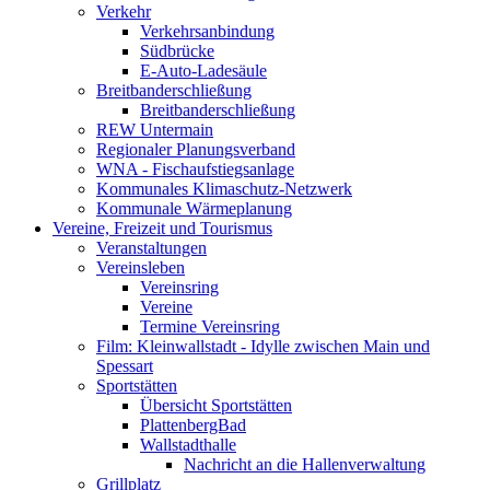
Verkehr
Verkehrsanbindung
Südbrücke
E-Auto-Ladesäule
Breitbanderschließung
Breitbanderschließung
REW Untermain
Regionaler Planungsverband
WNA - Fischaufstiegsanlage
Kommunales Klimaschutz-Netzwerk
Kommunale Wärmeplanung
Vereine, Freizeit und Tourismus
Veranstaltungen
Vereinsleben
Vereinsring
Vereine
Termine Vereinsring
Film: Kleinwallstadt - Idylle zwischen Main und
Spessart
Sportstätten
Übersicht Sportstätten
PlattenbergBad
Wallstadthalle
Nachricht an die Hallenverwaltung
Grillplatz