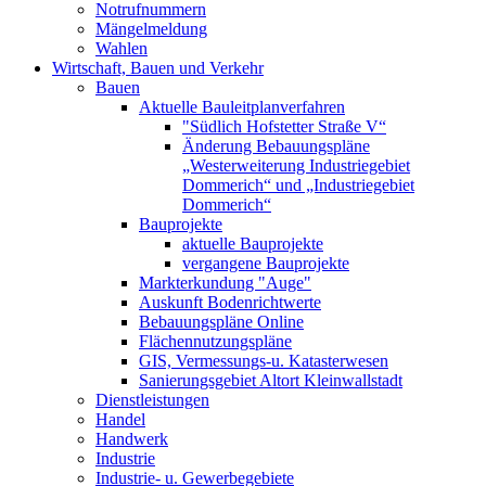
Notrufnummern
Mängelmeldung
Wahlen
Wirtschaft, Bauen und Verkehr
Bauen
Aktuelle Bauleitplanverfahren
"Südlich Hofstetter Straße V“
Änderung Bebauungspläne
„Westerweiterung Industriegebiet
Dommerich“ und „Industriegebiet
Dommerich“
Bauprojekte
aktuelle Bauprojekte
vergangene Bauprojekte
Markterkundung "Auge"
Auskunft Bodenrichtwerte
Bebauungspläne Online
Flächennutzungspläne
GIS, Vermessungs-u. Katasterwesen
Sanierungsgebiet Altort Kleinwallstadt
Dienstleistungen
Handel
Handwerk
Industrie
Industrie- u. Gewerbegebiete