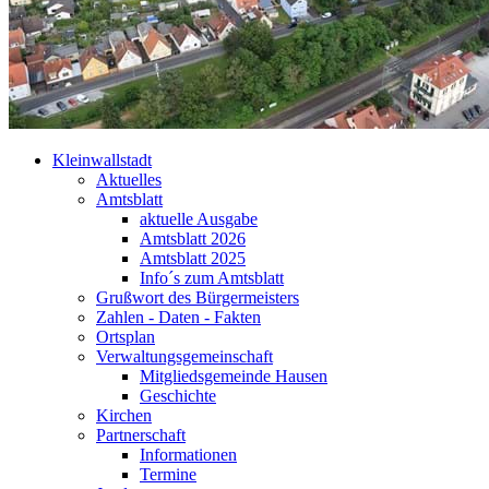
Kleinwallstadt
Aktuelles
Amtsblatt
aktuelle Ausgabe
Amtsblatt 2026
Amtsblatt 2025
Info´s zum Amtsblatt
Grußwort des Bürgermeisters
Zahlen - Daten - Fakten
Ortsplan
Verwaltungsgemeinschaft
Mitgliedsgemeinde Hausen
Geschichte
Kirchen
Partnerschaft
Informationen
Termine