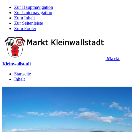
Zur Hauptnavigation
Zur Unternavigation
Zum Inhalt
Zur Seitenleiste
Zum Footer
Markt
Kleinwallstadt
Startseite
Inhalt