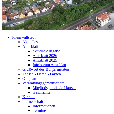
Kleinwallstadt
Aktuelles
Amtsblatt
aktuelle Ausgabe
Amtsblatt 2026
Amtsblatt 2025
Info´s zum Amtsblatt
Grußwort des Bürgermeisters
Zahlen - Daten - Fakten
Ortsplan
Verwaltungsgemeinschaft
Mitgliedsgemeinde Hausen
Geschichte
Kirchen
Partnerschaft
Informationen
Termine