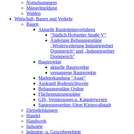
Notrufnummern
Mängelmeldung
Wahlen
Wirtschaft, Bauen und Verkehr
Bauen
Aktuelle Bauleitplanverfahren
"Südlich Hofstetter Straße V“
Änderung Bebauungspläne
„Westerweiterung Industriegebiet
Dommerich“ und „Industriegebiet
Dommerich“
Bauprojekte
aktuelle Bauprojekte
vergangene Bauprojekte
Markterkundung "Auge"
Auskunft Bodenrichtwerte
Bebauungspläne Online
Flächennutzungspläne
GIS, Vermessungs-u. Katasterwesen
Sanierungsgebiet Altort Kleinwallstadt
Dienstleistungen
Handel
Handwerk
Industrie
Industrie- u. Gewerbegebiete