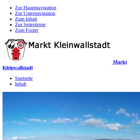
Zur Hauptnavigation
Zur Unternavigation
Zum Inhalt
Zur Seitenleiste
Zum Footer
Markt
Kleinwallstadt
Startseite
Inhalt