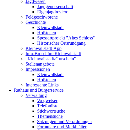
Jagdwesen
Jagdgenossenschaft
Eigenjagdreviere
Feldgeschworene
Geschichte
Kleinwallstadt
Hofstetten
Spessartprojekt "Altes Schloss"
Historischer Ortsrundgang
Kleinwallstadt-App
Info-Broschüre Kleinwallstadt
"Kleinwallstadt-Gutschein"
Stellenangebote
Impressionen
Kleinwallstadt
Hofstetten
Interessante Links
Rathaus und Bürgerservice
Verwaltung
Wegweiser
Telefonliste
Stichwortsuche
Themensuche
Satzungen und Verordnungen
Formulare und Merkblätter