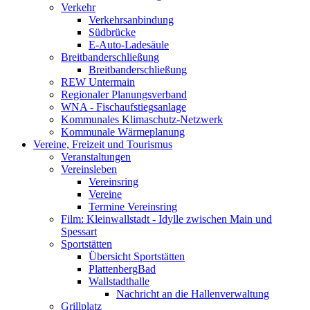
Verkehr
Verkehrsanbindung
Südbrücke
E-Auto-Ladesäule
Breitbanderschließung
Breitbanderschließung
REW Untermain
Regionaler Planungsverband
WNA - Fischaufstiegsanlage
Kommunales Klimaschutz-Netzwerk
Kommunale Wärmeplanung
Vereine, Freizeit und Tourismus
Veranstaltungen
Vereinsleben
Vereinsring
Vereine
Termine Vereinsring
Film: Kleinwallstadt - Idylle zwischen Main und
Spessart
Sportstätten
Übersicht Sportstätten
PlattenbergBad
Wallstadthalle
Nachricht an die Hallenverwaltung
Grillplatz