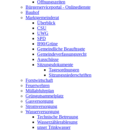
Öffnungszeiten
Bürgerserviceportal - Onlinedienste
Bauhof
Marktgemeinderat
Überblick
CSU
UWG
SPD
B90/Grüne
Gemeindliche Beauftragte
Gemeindeverfassungsrecht
Ausschüsse
Sitzungsdokumente
Tagesordnungen
Sitzungsniederschriften
Forstwirtschaft
Feuerwehren
Müllabfuhrplan
Grüngutsammelplatz
Gasversorgung
Stromversorgung
Wasserversorgung
Technische Betreuung
Wasserzählerablesung
unser Trinkwasser