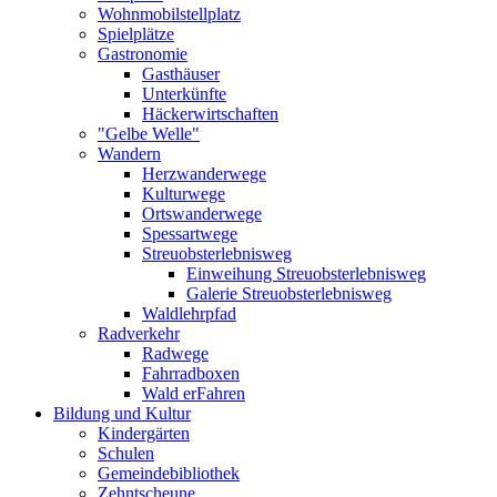
Wohnmobilstellplatz
Spielplätze
Gastronomie
Gasthäuser
Unterkünfte
Häckerwirtschaften
"Gelbe Welle"
Wandern
Herzwanderwege
Kulturwege
Ortswanderwege
Spessartwege
Streuobsterlebnisweg
Einweihung Streuobsterlebnisweg
Galerie Streuobsterlebnisweg
Waldlehrpfad
Radverkehr
Radwege
Fahrradboxen
Wald erFahren
Bildung und Kultur
Kindergärten
Schulen
Gemeindebibliothek
Zehntscheune