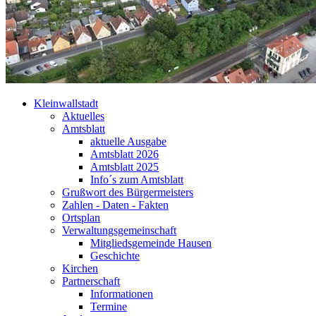
Kleinwallstadt
Aktuelles
Amtsblatt
aktuelle Ausgabe
Amtsblatt 2026
Amtsblatt 2025
Info´s zum Amtsblatt
Grußwort des Bürgermeisters
Zahlen - Daten - Fakten
Ortsplan
Verwaltungsgemeinschaft
Mitgliedsgemeinde Hausen
Geschichte
Kirchen
Partnerschaft
Informationen
Termine