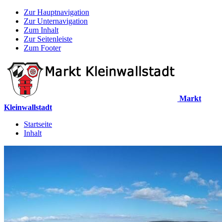
Zur Hauptnavigation
Zur Unternavigation
Zum Inhalt
Zur Seitenleiste
Zum Footer
Markt
Kleinwallstadt
Startseite
Inhalt