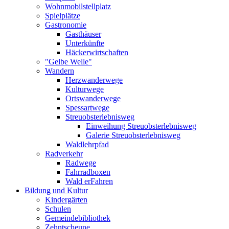
Wohnmobilstellplatz
Spielplätze
Gastronomie
Gasthäuser
Unterkünfte
Häckerwirtschaften
"Gelbe Welle"
Wandern
Herzwanderwege
Kulturwege
Ortswanderwege
Spessartwege
Streuobsterlebnisweg
Einweihung Streuobsterlebnisweg
Galerie Streuobsterlebnisweg
Waldlehrpfad
Radverkehr
Radwege
Fahrradboxen
Wald erFahren
Bildung und Kultur
Kindergärten
Schulen
Gemeindebibliothek
Zehntscheune