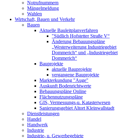
Notrufnummern
Mängelmeldung
Wahlen
Wirtschaft, Bauen und Verkehr
Bauen
Aktuelle Bauleitplanverfahren
"Südlich Hofstetter Straße V“
Änderung Bebauungspläne
„Westerweiterung Industriegebiet
Dommerich“ und „Industriegebiet
Dommerich“
Bauprojekte
aktuelle Bauprojekte
vergangene Bauprojekte
Markterkundung "Auge"
Auskunft Bodenrichtwerte
Bebauungspläne Online
Flächennutzungspläne
GIS, Vermessungs-u. Katasterwesen
Sanierungsgebiet Altort Kleinwallstadt
Dienstleistungen
Handel
Handwerk
Industrie
Industrie- u. Gewerbegebiete