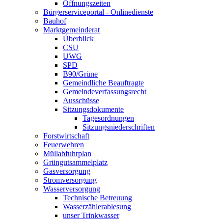
Öffnungszeiten
Bürgerserviceportal - Onlinedienste
Bauhof
Marktgemeinderat
Überblick
CSU
UWG
SPD
B90/Grüne
Gemeindliche Beauftragte
Gemeindeverfassungsrecht
Ausschüsse
Sitzungsdokumente
Tagesordnungen
Sitzungsniederschriften
Forstwirtschaft
Feuerwehren
Müllabfuhrplan
Grüngutsammelplatz
Gasversorgung
Stromversorgung
Wasserversorgung
Technische Betreuung
Wasserzählerablesung
unser Trinkwasser