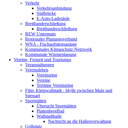
Verkehr
Verkehrsanbindung
Südbrücke
E-Auto-Ladesäule
Breitbanderschließung
Breitbanderschließung
REW Untermain
Regionaler Planungsverband
WNA - Fischaufstiegsanlage
Kommunales Klimaschutz-Netzwerk
Kommunale Wärmeplanung
Vereine, Freizeit und Tourismus
Veranstaltungen
Vereinsleben
Vereinsring
Vereine
Termine Vereinsring
Film: Kleinwallstadt - Idylle zwischen Main und
Spessart
Sportstätten
Übersicht Sportstätten
PlattenbergBad
Wallstadthalle
Nachricht an die Hallenverwaltung
Grillplatz