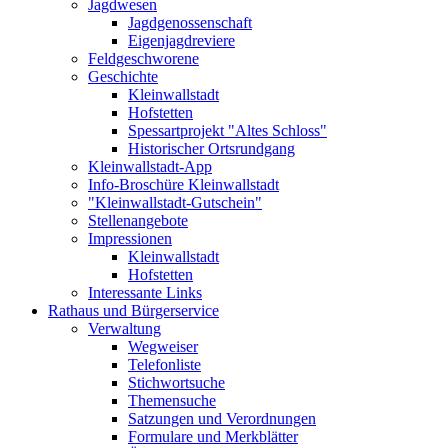
Jagdwesen
Jagdgenossenschaft
Eigenjagdreviere
Feldgeschworene
Geschichte
Kleinwallstadt
Hofstetten
Spessartprojekt "Altes Schloss"
Historischer Ortsrundgang
Kleinwallstadt-App
Info-Broschüre Kleinwallstadt
"Kleinwallstadt-Gutschein"
Stellenangebote
Impressionen
Kleinwallstadt
Hofstetten
Interessante Links
Rathaus und Bürgerservice
Verwaltung
Wegweiser
Telefonliste
Stichwortsuche
Themensuche
Satzungen und Verordnungen
Formulare und Merkblätter