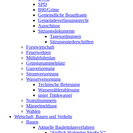
SPD
B90/Grüne
Gemeindliche Beauftragte
Gemeindeverfassungsrecht
Ausschüsse
Sitzungsdokumente
Tagesordnungen
Sitzungsniederschriften
Forstwirtschaft
Feuerwehren
Müllabfuhrplan
Grüngutsammelplatz
Gasversorgung
Stromversorgung
Wasserversorgung
Technische Betreuung
Wasserzählerablesung
unser Trinkwasser
Notrufnummern
Mängelmeldung
Wahlen
Wirtschaft, Bauen und Verkehr
Bauen
Aktuelle Bauleitplanverfahren
"Südlich Hofstetter Straße V“