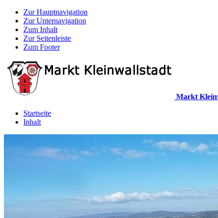
Zur Hauptnavigation
Zur Unternavigation
Zum Inhalt
Zur Seitenleiste
Zum Footer
Markt Klein
Startseite
Inhalt