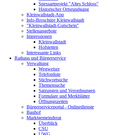
Spessartprojekt "Altes Schloss"
Historischer Ortsrundgang
Kleinwallstadt-App
Info-Broschüre Kleinwallstadt
"Kleinwallstadt-Gutschein"
Stellenangebote
Impressionen
Kleinwallstadt
Hofstetten
Interessante Links
Rathaus und Bürgerservice
Verwaltung
Wegweiser
Telefonliste
Stichwortsuche
Themensuche
Satzungen und Verordnungen
Formulare und Merkblätter
Öffnungszeiten
Bürgerserviceportal - Onlinedienste
Bauhof
Marktgemeinderat
Überblick
CSU
UWG