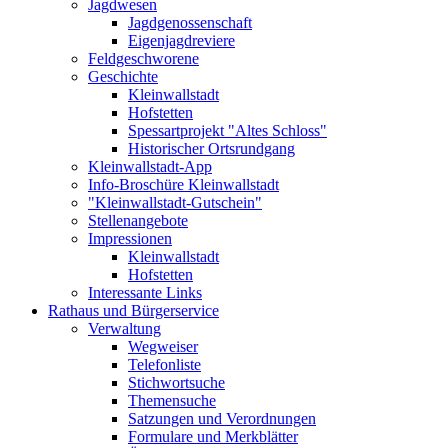
Jagdwesen
Jagdgenossenschaft
Eigenjagdreviere
Feldgeschworene
Geschichte
Kleinwallstadt
Hofstetten
Spessartprojekt "Altes Schloss"
Historischer Ortsrundgang
Kleinwallstadt-App
Info-Broschüre Kleinwallstadt
"Kleinwallstadt-Gutschein"
Stellenangebote
Impressionen
Kleinwallstadt
Hofstetten
Interessante Links
Rathaus und Bürgerservice
Verwaltung
Wegweiser
Telefonliste
Stichwortsuche
Themensuche
Satzungen und Verordnungen
Formulare und Merkblätter