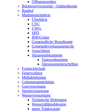
Öffnungszeiten
Bürgerserviceportal - Onlinedienste
Bauhof
Marktgemeinderat
Überblick
CSU
UWG
SPD
B90/Grüne
Gemeindliche Beauftragte
Gemeindeverfassungsrecht
Ausschüsse
Sitzungsdokumente
Tagesordnungen
Sitzungsniederschriften
Forstwirtschaft
Feuerwehren
Müllabfuhrplan
Grüngutsammelplatz
Gasversorgung
Stromversorgung
Wasserversorgung
Technische Betreuung
Wasserzählerablesung
unser Trinkwasser