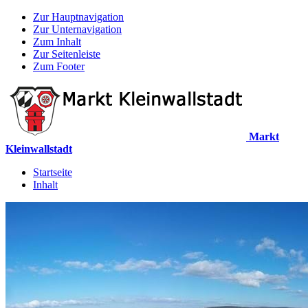
Zur Hauptnavigation
Zur Unternavigation
Zum Inhalt
Zur Seitenleiste
Zum Footer
Markt
Kleinwallstadt
Startseite
Inhalt