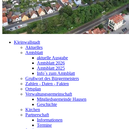
Kleinwallstadt
Aktuelles
Amtsblatt
aktuelle Ausgabe
Amtsblatt 2026
Amtsblatt 2025
Info´s zum Amtsblatt
Grußwort des Bürgermeisters
Zahlen - Daten - Fakten
Ortsplan
Verwaltungsgemeinschaft
Mitgliedsgemeinde Hausen
Geschichte
Kirchen
Partnerschaft
Informationen
Termine