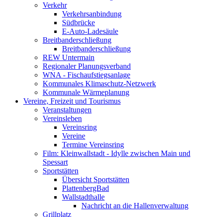
Verkehr
Verkehrsanbindung
Südbrücke
E-Auto-Ladesäule
Breitbanderschließung
Breitbanderschließung
REW Untermain
Regionaler Planungsverband
WNA - Fischaufstiegsanlage
Kommunales Klimaschutz-Netzwerk
Kommunale Wärmeplanung
Vereine, Freizeit und Tourismus
Veranstaltungen
Vereinsleben
Vereinsring
Vereine
Termine Vereinsring
Film: Kleinwallstadt - Idylle zwischen Main und
Spessart
Sportstätten
Übersicht Sportstätten
PlattenbergBad
Wallstadthalle
Nachricht an die Hallenverwaltung
Grillplatz