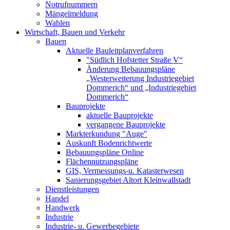
Notrufnummern
Mängelmeldung
Wahlen
Wirtschaft, Bauen und Verkehr
Bauen
Aktuelle Bauleitplanverfahren
"Südlich Hofstetter Straße V“
Änderung Bebauungspläne
„Westerweiterung Industriegebiet
Dommerich“ und „Industriegebiet
Dommerich“
Bauprojekte
aktuelle Bauprojekte
vergangene Bauprojekte
Markterkundung "Auge"
Auskunft Bodenrichtwerte
Bebauungspläne Online
Flächennutzungspläne
GIS, Vermessungs-u. Katasterwesen
Sanierungsgebiet Altort Kleinwallstadt
Dienstleistungen
Handel
Handwerk
Industrie
Industrie- u. Gewerbegebiete