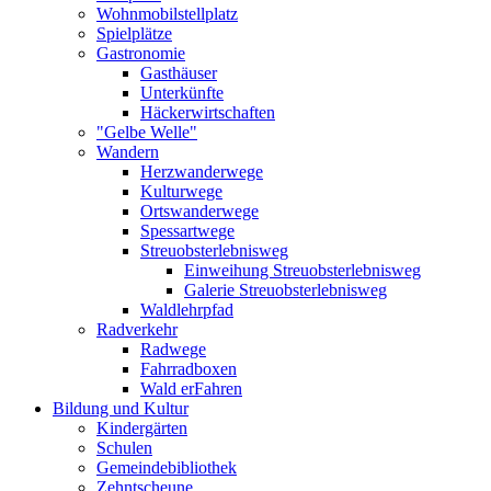
Wohnmobilstellplatz
Spielplätze
Gastronomie
Gasthäuser
Unterkünfte
Häckerwirtschaften
"Gelbe Welle"
Wandern
Herzwanderwege
Kulturwege
Ortswanderwege
Spessartwege
Streuobsterlebnisweg
Einweihung Streuobsterlebnisweg
Galerie Streuobsterlebnisweg
Waldlehrpfad
Radverkehr
Radwege
Fahrradboxen
Wald erFahren
Bildung und Kultur
Kindergärten
Schulen
Gemeindebibliothek
Zehntscheune