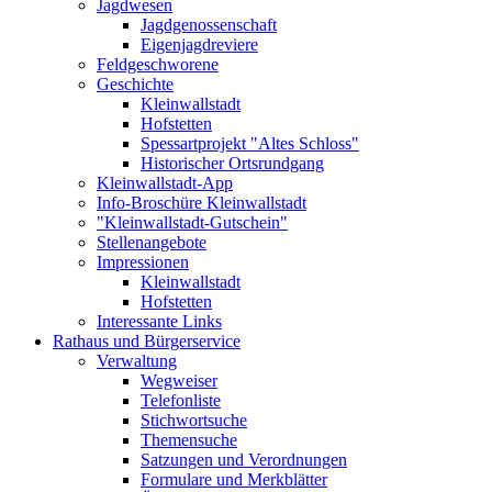
Jagdwesen
Jagdgenossenschaft
Eigenjagdreviere
Feldgeschworene
Geschichte
Kleinwallstadt
Hofstetten
Spessartprojekt "Altes Schloss"
Historischer Ortsrundgang
Kleinwallstadt-App
Info-Broschüre Kleinwallstadt
"Kleinwallstadt-Gutschein"
Stellenangebote
Impressionen
Kleinwallstadt
Hofstetten
Interessante Links
Rathaus und Bürgerservice
Verwaltung
Wegweiser
Telefonliste
Stichwortsuche
Themensuche
Satzungen und Verordnungen
Formulare und Merkblätter