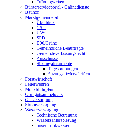
Öffnungszeiten
Bürgerserviceportal - Onlinedienste
Bauhof
Marktgemeinderat
Überblick
CSU
UWG
SPD
B90/Grüne
Gemeindliche Beauftragte
Gemeindeverfassungsrecht
Ausschüsse
Sitzungsdokumente
Tagesordnungen
Sitzungsniederschriften
Forstwirtschaft
Feuerwehren
Müllabfuhrplan
Grüngutsammelplatz
Gasversorgung
Stromversorgung
Wasserversorgung
Technische Betreuung
Wasserzählerablesung
unser Trinkwasser