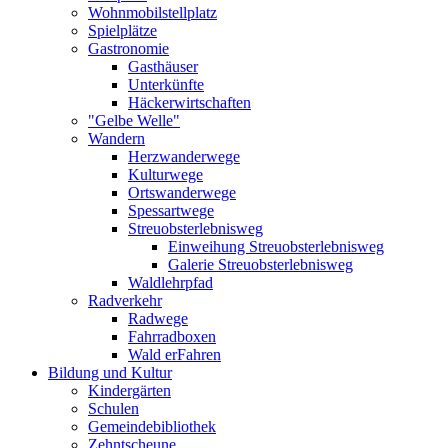
Wohnmobilstellplatz
Spielplätze
Gastronomie
Gasthäuser
Unterkünfte
Häckerwirtschaften
"Gelbe Welle"
Wandern
Herzwanderwege
Kulturwege
Ortswanderwege
Spessartwege
Streuobsterlebnisweg
Einweihung Streuobsterlebnisweg
Galerie Streuobsterlebnisweg
Waldlehrpfad
Radverkehr
Radwege
Fahrradboxen
Wald erFahren
Bildung und Kultur
Kindergärten
Schulen
Gemeindebibliothek
Zehntscheune