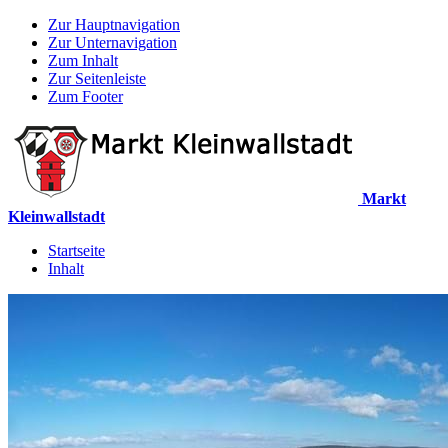
Zur Hauptnavigation
Zur Unternavigation
Zum Inhalt
Zur Seitenleiste
Zum Footer
Markt
Kleinwallstadt
Startseite
Inhalt