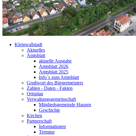
Kleinwallstadt
Aktuelles
Amtsblatt
aktuelle Ausgabe
Amtsblatt 2026
Amtsblatt 2025
Info´s zum Amtsblatt
Grußwort des Bürgermeisters
Zahlen - Daten - Fakten
Ortsplan
Verwaltungsgemeinschaft
Mitgliedsgemeinde Hausen
Geschichte
Kirchen
Partnerschaft
Informationen
Termine