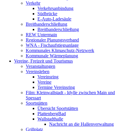
Verkehr
Verkehrsanbindung
Südbrücke
E-Auto-Ladesäule
Breitbanderschließung
Breitbanderschließung
REW Untermain
Regionaler Planungsverband
WNA - Fischaufstiegsanlage
Kommunales Klimaschutz-Netzwerk
Kommunale Wärmeplanung
Vereine, Freizeit und Tourismus
Veranstaltungen
Vereinsleben
Vereinsring
Vereine
Termine Vereinsring
Film: Kleinwallstadt - Idylle zwischen Main und
Spessart
Sportstätten
Übersicht Sportstätten
PlattenbergBad
Wallstadthalle
Nachricht an die Hallenverwaltung
Grillplatz