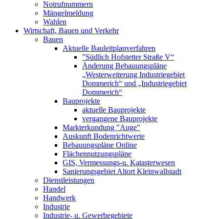
Notrufnummern
Mängelmeldung
Wahlen
Wirtschaft, Bauen und Verkehr
Bauen
Aktuelle Bauleitplanverfahren
"Südlich Hofstetter Straße V“
Änderung Bebauungspläne
„Westerweiterung Industriegebiet
Dommerich“ und „Industriegebiet
Dommerich“
Bauprojekte
aktuelle Bauprojekte
vergangene Bauprojekte
Markterkundung "Auge"
Auskunft Bodenrichtwerte
Bebauungspläne Online
Flächennutzungspläne
GIS, Vermessungs-u. Katasterwesen
Sanierungsgebiet Altort Kleinwallstadt
Dienstleistungen
Handel
Handwerk
Industrie
Industrie- u. Gewerbegebiete