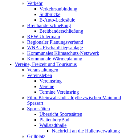
Verkehr
Verkehrsanbindung
Südbrücke
E-Auto-Ladesäule
Breitbanderschließung
Breitbanderschließung
REW Untermain
Regionaler Planungsverband
WNA - Fischaufstiegsanlage
Kommunales Klimaschutz-Netzwerk
Kommunale Wärmeplanung
Vereine, Freizeit und Tourismus
Veranstaltungen
Vereinsleben
Vereinsring
Vereine
Termine Vereinsring
Film: Kleinwallstadt - Idylle zwischen Main und
Spessart
Sportstätten
Übersicht Sportstätten
PlattenbergBad
Wallstadthalle
Nachricht an die Hallenverwaltung
Grillplatz