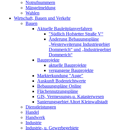
Notrufnummern
Mängelmeldung
Wahlen
Wirtschaft, Bauen und Verkehr
Bauen
Aktuelle Bauleitplanverfahren
"Südlich Hofstetter Straße V“
Änderung Bebauungspläne
„Westerweiterung Industriegebiet
Dommerich“ und „Industriegebiet
Dommerich“
Bauprojekte
aktuelle Bauprojekte
vergangene Bauprojekte
Markterkundung "Auge"
Auskunft Bodenrichtwerte
Bebauungspläne Online
Flächennutzungspläne
GIS, Vermessungs-u. Katasterwesen
Sanierungsgebiet Altort Kleinwallstadt
Dienstleistungen
Handel
Handwerk
Industrie
Industrie- u. Gewerbegebiete