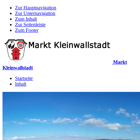
Zur Hauptnavigation
Zur Unternavigation
Zum Inhalt
Zur Seitenleiste
Zum Footer
Markt
Kleinwallstadt
Startseite
Inhalt