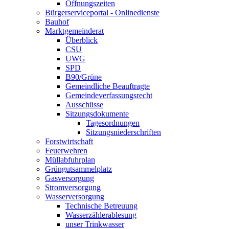
Öffnungszeiten
Bürgerserviceportal - Onlinedienste
Bauhof
Marktgemeinderat
Überblick
CSU
UWG
SPD
B90/Grüne
Gemeindliche Beauftragte
Gemeindeverfassungsrecht
Ausschüsse
Sitzungsdokumente
Tagesordnungen
Sitzungsniederschriften
Forstwirtschaft
Feuerwehren
Müllabfuhrplan
Grüngutsammelplatz
Gasversorgung
Stromversorgung
Wasserversorgung
Technische Betreuung
Wasserzählerablesung
unser Trinkwasser