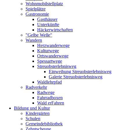
Wohnmobilstellplatz
Spielplätze
Gastronomie
Gasthäuser
Unterkünfte
Häckerwirtschaften
"Gelbe Welle"
Wandern
Herzwanderwege
Kulturwege
Ortswanderwege
Spessartwege
Streuobsterlebnisweg
Einweihung Streuobsterlebnisweg
Galerie Streuobsterlebnisweg
Waldlehrpfad
Radverkehr
Radwege
Fahrradboxen
Wald erFahren
Bildung und Kultur
Kindergärten
Schulen
Gemeindebibliothek
Zehntscheune