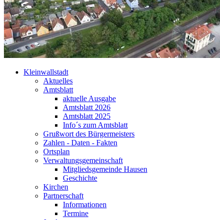
Kleinwallstadt
Aktuelles
Amtsblatt
aktuelle Ausgabe
Amtsblatt 2026
Amtsblatt 2025
Info´s zum Amtsblatt
Grußwort des Bürgermeisters
Zahlen - Daten - Fakten
Ortsplan
Verwaltungsgemeinschaft
Mitgliedsgemeinde Hausen
Geschichte
Kirchen
Partnerschaft
Informationen
Termine