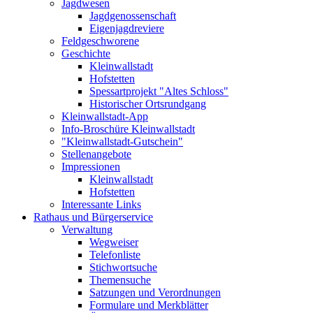
Jagdwesen
Jagdgenossenschaft
Eigenjagdreviere
Feldgeschworene
Geschichte
Kleinwallstadt
Hofstetten
Spessartprojekt "Altes Schloss"
Historischer Ortsrundgang
Kleinwallstadt-App
Info-Broschüre Kleinwallstadt
"Kleinwallstadt-Gutschein"
Stellenangebote
Impressionen
Kleinwallstadt
Hofstetten
Interessante Links
Rathaus und Bürgerservice
Verwaltung
Wegweiser
Telefonliste
Stichwortsuche
Themensuche
Satzungen und Verordnungen
Formulare und Merkblätter