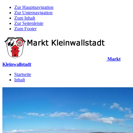
Zur Hauptnavigation
Zur Unternavigation
Zum Inhalt
Zur Seitenleiste
Zum Footer
Markt
Kleinwallstadt
Startseite
Inhalt