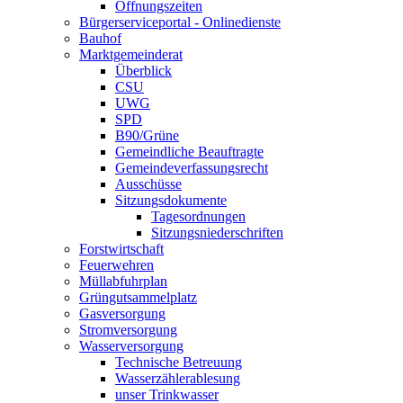
Öffnungszeiten
Bürgerserviceportal - Onlinedienste
Bauhof
Marktgemeinderat
Überblick
CSU
UWG
SPD
B90/Grüne
Gemeindliche Beauftragte
Gemeindeverfassungsrecht
Ausschüsse
Sitzungsdokumente
Tagesordnungen
Sitzungsniederschriften
Forstwirtschaft
Feuerwehren
Müllabfuhrplan
Grüngutsammelplatz
Gasversorgung
Stromversorgung
Wasserversorgung
Technische Betreuung
Wasserzählerablesung
unser Trinkwasser