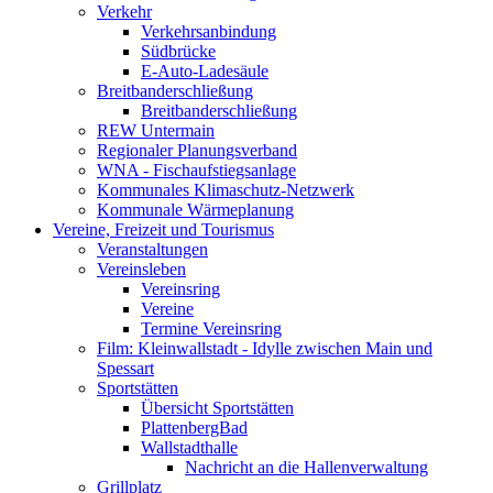
Verkehr
Verkehrsanbindung
Südbrücke
E-Auto-Ladesäule
Breitbanderschließung
Breitbanderschließung
REW Untermain
Regionaler Planungsverband
WNA - Fischaufstiegsanlage
Kommunales Klimaschutz-Netzwerk
Kommunale Wärmeplanung
Vereine, Freizeit und Tourismus
Veranstaltungen
Vereinsleben
Vereinsring
Vereine
Termine Vereinsring
Film: Kleinwallstadt - Idylle zwischen Main und
Spessart
Sportstätten
Übersicht Sportstätten
PlattenbergBad
Wallstadthalle
Nachricht an die Hallenverwaltung
Grillplatz