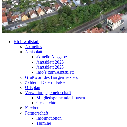
Kleinwallstadt
Aktuelles
Amtsblatt
aktuelle Ausgabe
Amtsblatt 2026
Amtsblatt 2025
Info´s zum Amtsblatt
Grußwort des Bürgermeisters
Zahlen - Daten - Fakten
Ortsplan
Verwaltungsgemeinschaft
Mitgliedsgemeinde Hausen
Geschichte
Kirchen
Partnerschaft
Informationen
Termine