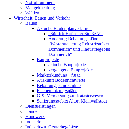
Notrufnummern
Mängelmeldung
Wahlen
Wirtschaft, Bauen und Verkehr
Bauen
Aktuelle Bauleitplanverfahren
"Südlich Hofstetter Straße V“
Änderung Bebauungspläne
„Westerweiterung Industriegebiet
Dommerich“ und „Industriegebiet
Dommerich“
Bauprojekte
aktuelle Bauprojekte
vergangene Bauprojekte
Markterkundung "Auge"
Auskunft Bodenrichtwerte
Bebauungspläne Online
Flächennutzungspläne
GIS, Vermessungs-u. Katasterwesen
Sanierungsgebiet Altort Kleinwallstadt
Dienstleistungen
Handel
Handwerk
Industrie
Industrie- u. Gewerbegebiete