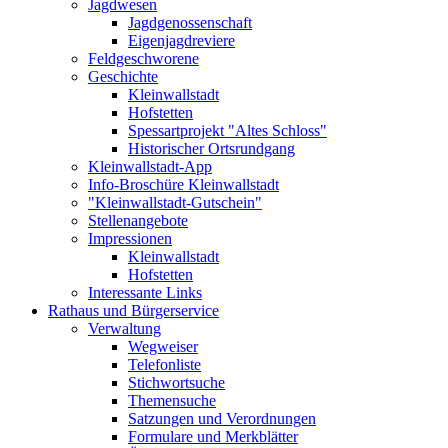
Jagdwesen
Jagdgenossenschaft
Eigenjagdreviere
Feldgeschworene
Geschichte
Kleinwallstadt
Hofstetten
Spessartprojekt "Altes Schloss"
Historischer Ortsrundgang
Kleinwallstadt-App
Info-Broschüre Kleinwallstadt
"Kleinwallstadt-Gutschein"
Stellenangebote
Impressionen
Kleinwallstadt
Hofstetten
Interessante Links
Rathaus und Bürgerservice
Verwaltung
Wegweiser
Telefonliste
Stichwortsuche
Themensuche
Satzungen und Verordnungen
Formulare und Merkblätter