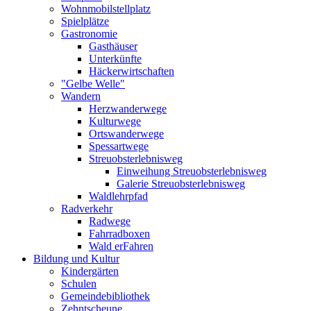
Wohnmobilstellplatz
Spielplätze
Gastronomie
Gasthäuser
Unterkünfte
Häckerwirtschaften
"Gelbe Welle"
Wandern
Herzwanderwege
Kulturwege
Ortswanderwege
Spessartwege
Streuobsterlebnisweg
Einweihung Streuobsterlebnisweg
Galerie Streuobsterlebnisweg
Waldlehrpfad
Radverkehr
Radwege
Fahrradboxen
Wald erFahren
Bildung und Kultur
Kindergärten
Schulen
Gemeindebibliothek
Zehntscheune