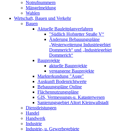
Notrufnummern
Mängelmeldung
Wahlen
Wirtschaft, Bauen und Verkehr
Bauen
Aktuelle Bauleitplanverfahren
"Südlich Hofstetter Straße V“
Änderung Bebauungspläne
„Westerweiterung Industriegebiet
Dommerich“ und „Industriegebiet
Dommerich“
Bauprojekte
aktuelle Bauprojekte
vergangene Bauprojekte
Markterkundung "Auge"
Auskunft Bodenrichtwerte
Bebauungspläne Online
Flächennutzungspläne
GIS, Vermessungs-u. Katasterwesen
Sanierungsgebiet Altort Kleinwallstadt
Dienstleistungen
Handel
Handwerk
Industrie
Industrie- u. Gewerbegebiete