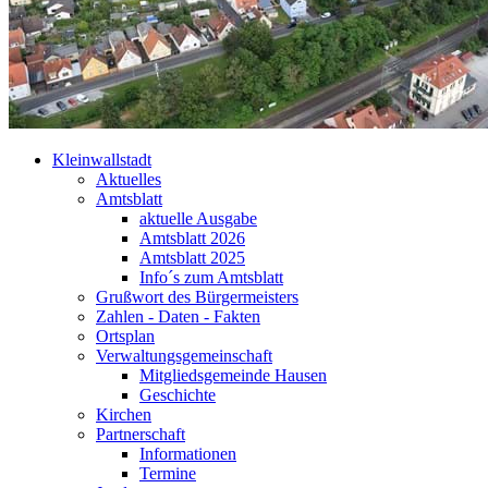
Kleinwallstadt
Aktuelles
Amtsblatt
aktuelle Ausgabe
Amtsblatt 2026
Amtsblatt 2025
Info´s zum Amtsblatt
Grußwort des Bürgermeisters
Zahlen - Daten - Fakten
Ortsplan
Verwaltungsgemeinschaft
Mitgliedsgemeinde Hausen
Geschichte
Kirchen
Partnerschaft
Informationen
Termine