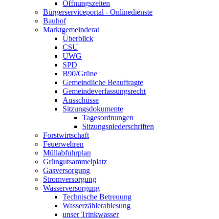
Öffnungszeiten
Bürgerserviceportal - Onlinedienste
Bauhof
Marktgemeinderat
Überblick
CSU
UWG
SPD
B90/Grüne
Gemeindliche Beauftragte
Gemeindeverfassungsrecht
Ausschüsse
Sitzungsdokumente
Tagesordnungen
Sitzungsniederschriften
Forstwirtschaft
Feuerwehren
Müllabfuhrplan
Grüngutsammelplatz
Gasversorgung
Stromversorgung
Wasserversorgung
Technische Betreuung
Wasserzählerablesung
unser Trinkwasser