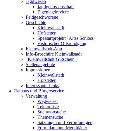
Jagdwesen
Jagdgenossenschaft
Eigenjagdreviere
Feldgeschworene
Geschichte
Kleinwallstadt
Hofstetten
Spessartprojekt "Altes Schloss"
Historischer Ortsrundgang
Kleinwallstadt-App
Info-Broschüre Kleinwallstadt
"Kleinwallstadt-Gutschein"
Stellenangebote
Impressionen
Kleinwallstadt
Hofstetten
Interessante Links
Rathaus und Bürgerservice
Verwaltung
Wegweiser
Telefonliste
Stichwortsuche
Themensuche
Satzungen und Verordnungen
Formulare und Merkblätter