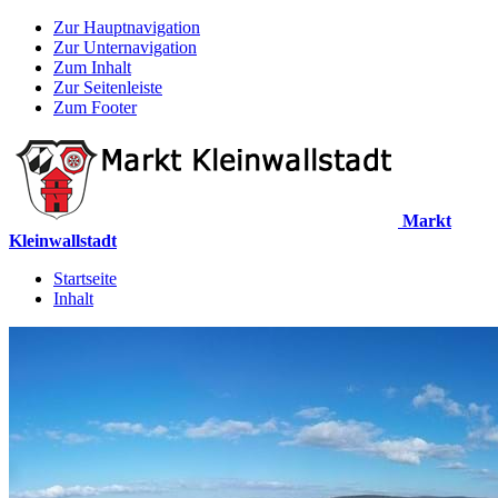
Zur Hauptnavigation
Zur Unternavigation
Zum Inhalt
Zur Seitenleiste
Zum Footer
Markt
Kleinwallstadt
Startseite
Inhalt