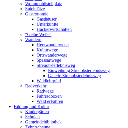
Wohnmobilstellplatz
Spielplätze
Gastronomie
Gasthäuser
Unterkünfte
Häckerwirtschaften
"Gelbe Welle"
Wandern
Herzwanderwege
Kulturwege
Ortswanderwege
Spessartwege
Streuobsterlebnisweg
Einweihung Streuobsterlebnisweg
Galerie Streuobsterlebnisweg
Waldlehrpfad
Radverkehr
Radwege
Fahrradboxen
Wald erFahren
Bildung und Kultur
Kindergärten
Schulen
Gemeindebibliothek
Zehntscheune