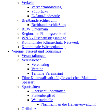
Verkehr
Verkehrsanbindung
Südbrücke
E-Auto-Ladesäule
Breitbanderschließung
Breitbanderschließung
REW Untermain
Regionaler Planungsverband
WNA - Fischaufstiegsanlage
Kommunales Klimaschutz-Netzwerk
Kommunale Wärmeplanung
Vereine, Freizeit und Tourismus
Veranstaltungen
Vereinsleben
Vereinsring
Vereine
Termine Vereinsring
Film: Kleinwallstadt - Idylle zwischen Main und
Spessart
Sportstätten
Übersicht Sportstätten
PlattenbergBad
Wallstadthalle
Nachricht an die Hallenverwaltung
Grillplatz