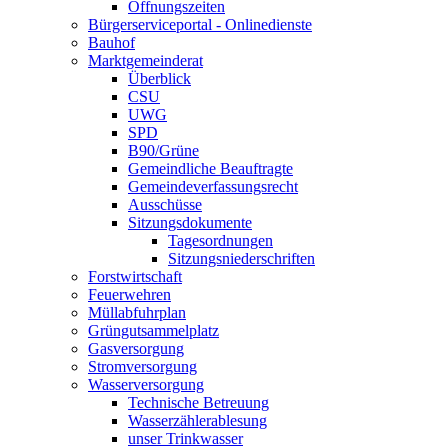
Öffnungszeiten
Bürgerserviceportal - Onlinedienste
Bauhof
Marktgemeinderat
Überblick
CSU
UWG
SPD
B90/Grüne
Gemeindliche Beauftragte
Gemeindeverfassungsrecht
Ausschüsse
Sitzungsdokumente
Tagesordnungen
Sitzungsniederschriften
Forstwirtschaft
Feuerwehren
Müllabfuhrplan
Grüngutsammelplatz
Gasversorgung
Stromversorgung
Wasserversorgung
Technische Betreuung
Wasserzählerablesung
unser Trinkwasser