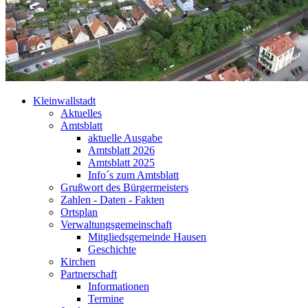
Kleinwallstadt
Aktuelles
Amtsblatt
aktuelle Ausgabe
Amtsblatt 2026
Amtsblatt 2025
Info´s zum Amtsblatt
Grußwort des Bürgermeisters
Zahlen - Daten - Fakten
Ortsplan
Verwaltungsgemeinschaft
Mitgliedsgemeinde Hausen
Geschichte
Kirchen
Partnerschaft
Informationen
Termine