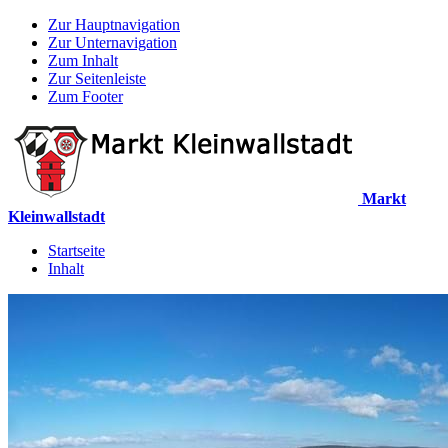
Zur Hauptnavigation
Zur Unternavigation
Zum Inhalt
Zur Seitenleiste
Zum Footer
Markt
Kleinwallstadt
Startseite
Inhalt