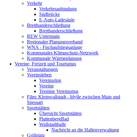
Verkehr
Verkehrsanbindung
Südbrücke
E-Auto-Ladesäule
Breitbanderschließung
Breitbanderschließung
REW Untermain
Regionaler Planungsverband
WNA - Fischaufstiegsanlage
Kommunales Klimaschutz-Netzwerk
Kommunale Wärmeplanung
Vereine, Freizeit und Tourismus
Veranstaltungen
Vereinsleben
Vereinsring
Vereine
Termine Vereinsring
Film: Kleinwallstadt - Idylle zwischen Main und
Spessart
Sportstätten
Übersicht Sportstätten
PlattenbergBad
Wallstadthalle
Nachricht an die Hallenverwaltung
Grillplatz