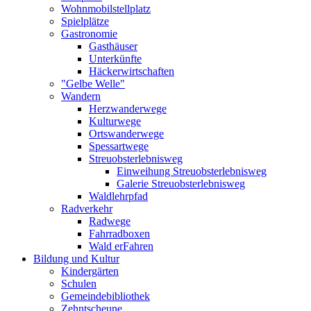
Wohnmobilstellplatz
Spielplätze
Gastronomie
Gasthäuser
Unterkünfte
Häckerwirtschaften
"Gelbe Welle"
Wandern
Herzwanderwege
Kulturwege
Ortswanderwege
Spessartwege
Streuobsterlebnisweg
Einweihung Streuobsterlebnisweg
Galerie Streuobsterlebnisweg
Waldlehrpfad
Radverkehr
Radwege
Fahrradboxen
Wald erFahren
Bildung und Kultur
Kindergärten
Schulen
Gemeindebibliothek
Zehntscheune