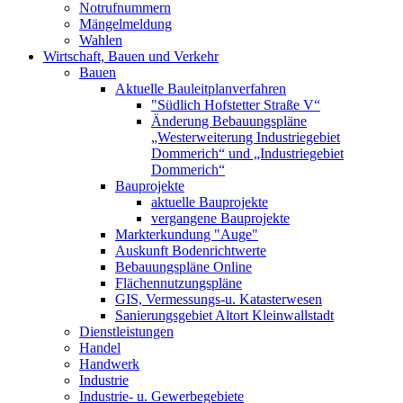
Notrufnummern
Mängelmeldung
Wahlen
Wirtschaft, Bauen und Verkehr
Bauen
Aktuelle Bauleitplanverfahren
"Südlich Hofstetter Straße V“
Änderung Bebauungspläne
„Westerweiterung Industriegebiet
Dommerich“ und „Industriegebiet
Dommerich“
Bauprojekte
aktuelle Bauprojekte
vergangene Bauprojekte
Markterkundung "Auge"
Auskunft Bodenrichtwerte
Bebauungspläne Online
Flächennutzungspläne
GIS, Vermessungs-u. Katasterwesen
Sanierungsgebiet Altort Kleinwallstadt
Dienstleistungen
Handel
Handwerk
Industrie
Industrie- u. Gewerbegebiete