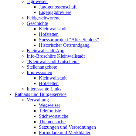
Jagdwesen
Jagdgenossenschaft
Eigenjagdreviere
Feldgeschworene
Geschichte
Kleinwallstadt
Hofstetten
Spessartprojekt "Altes Schloss"
Historischer Ortsrundgang
Kleinwallstadt-App
Info-Broschüre Kleinwallstadt
"Kleinwallstadt-Gutschein"
Stellenangebote
Impressionen
Kleinwallstadt
Hofstetten
Interessante Links
Rathaus und Bürgerservice
Verwaltung
Wegweiser
Telefonliste
Stichwortsuche
Themensuche
Satzungen und Verordnungen
Formulare und Merkblätter