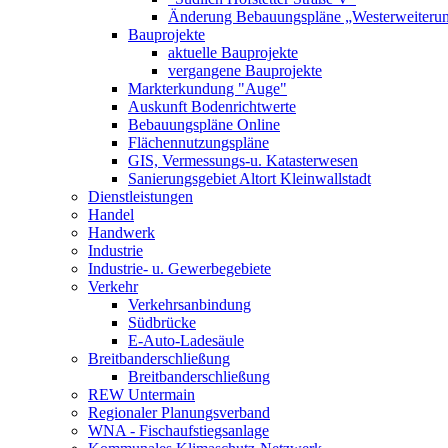
Änderung Bebauungspläne „Westerweiterung
Bauprojekte
aktuelle Bauprojekte
vergangene Bauprojekte
Markterkundung "Auge"
Auskunft Bodenrichtwerte
Bebauungspläne Online
Flächennutzungspläne
GIS, Vermessungs-u. Katasterwesen
Sanierungsgebiet Altort Kleinwallstadt
Dienstleistungen
Handel
Handwerk
Industrie
Industrie- u. Gewerbegebiete
Verkehr
Verkehrsanbindung
Südbrücke
E-Auto-Ladesäule
Breitbanderschließung
Breitbanderschließung
REW Untermain
Regionaler Planungsverband
WNA - Fischaufstiegsanlage