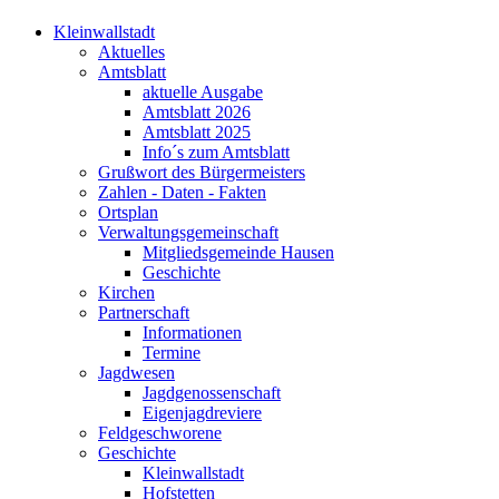
Kleinwallstadt
Aktuelles
Amtsblatt
aktuelle Ausgabe
Amtsblatt 2026
Amtsblatt 2025
Info´s zum Amtsblatt
Grußwort des Bürgermeisters
Zahlen - Daten - Fakten
Ortsplan
Verwaltungsgemeinschaft
Mitgliedsgemeinde Hausen
Geschichte
Kirchen
Partnerschaft
Informationen
Termine
Jagdwesen
Jagdgenossenschaft
Eigenjagdreviere
Feldgeschworene
Geschichte
Kleinwallstadt
Hofstetten