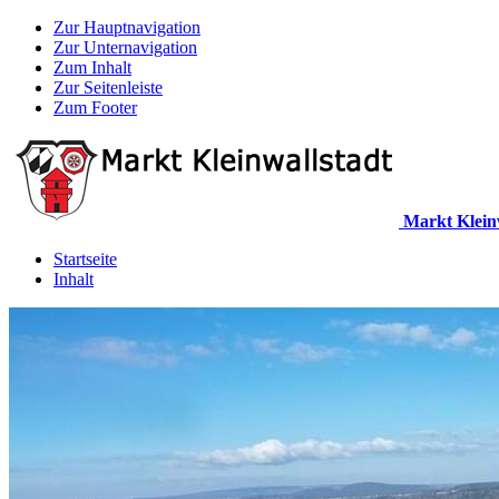
Zur Hauptnavigation
Zur Unternavigation
Zum Inhalt
Zur Seitenleiste
Zum Footer
Markt Klein
Startseite
Inhalt