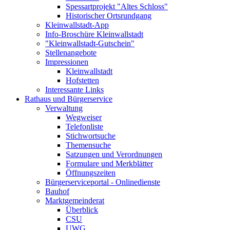
Spessartprojekt "Altes Schloss"
Historischer Ortsrundgang
Kleinwallstadt-App
Info-Broschüre Kleinwallstadt
"Kleinwallstadt-Gutschein"
Stellenangebote
Impressionen
Kleinwallstadt
Hofstetten
Interessante Links
Rathaus und Bürgerservice
Verwaltung
Wegweiser
Telefonliste
Stichwortsuche
Themensuche
Satzungen und Verordnungen
Formulare und Merkblätter
Öffnungszeiten
Bürgerserviceportal - Onlinedienste
Bauhof
Marktgemeinderat
Überblick
CSU
UWG