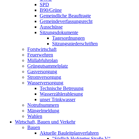
SPD
B90/Grüne
Gemeindliche Beauftragte
Gemeindeverfassungsrecht
Ausschüsse
Sitzungsdokumente
Tagesordnungen
Sitzungsniederschriften
Forstwirtschaft
Feuerwehren
Müllabfuhrplan
Grüngutsammelplatz
Gasversorgung
Stromversorgung
Wasserversorgung
Technische Betreuung
Wasserzählerablesung
unser Trinkwasser
Notrufnummern
Mängelmeldung
Wahlen
Wirtschaft, Bauen und Verkehr
Bauen
Aktuelle Bauleitplanverfahren
"Südlich Hofstetter Straße V“