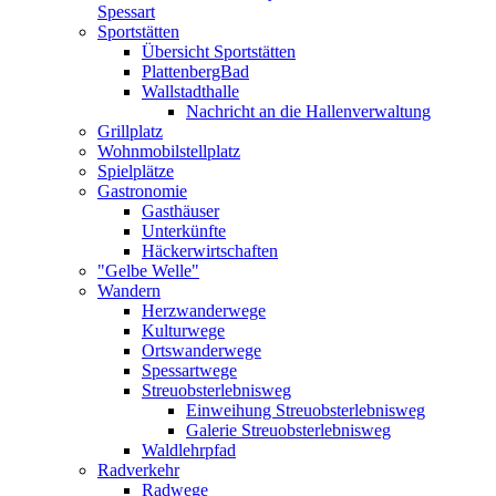
Spessart
Sportstätten
Übersicht Sportstätten
PlattenbergBad
Wallstadthalle
Nachricht an die Hallenverwaltung
Grillplatz
Wohnmobilstellplatz
Spielplätze
Gastronomie
Gasthäuser
Unterkünfte
Häckerwirtschaften
"Gelbe Welle"
Wandern
Herzwanderwege
Kulturwege
Ortswanderwege
Spessartwege
Streuobsterlebnisweg
Einweihung Streuobsterlebnisweg
Galerie Streuobsterlebnisweg
Waldlehrpfad
Radverkehr
Radwege