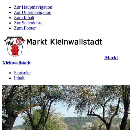
Zur Hauptnavigation
Zur Unternavigation
Zum Inhalt
Zur Seitenleiste
Zum Footer
Markt
Kleinwallstadt
Startseite
Inhalt