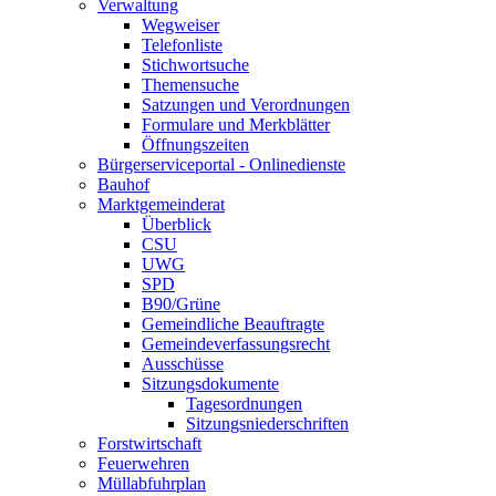
Verwaltung
Wegweiser
Telefonliste
Stichwortsuche
Themensuche
Satzungen und Verordnungen
Formulare und Merkblätter
Öffnungszeiten
Bürgerserviceportal - Onlinedienste
Bauhof
Marktgemeinderat
Überblick
CSU
UWG
SPD
B90/Grüne
Gemeindliche Beauftragte
Gemeindeverfassungsrecht
Ausschüsse
Sitzungsdokumente
Tagesordnungen
Sitzungsniederschriften
Forstwirtschaft
Feuerwehren
Müllabfuhrplan