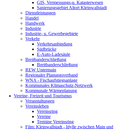
GIS, Vermessungs-u. Katasterwesen
Sanierungsgebiet Altort Kleinwallstadt
Dienstleistungen
Handel
Handwerk
Industrie
Industrie- u. Gewerbegebiete
Verkehr
Verkehrsanbindung
Südbrücke
E-Auto-Ladesäule
Breitbanderschließung
Breitbanderschließung
REW Untermain
Regionaler Planungsverband
WNA - Fischaufstiegsanlage
Kommunales Klimaschutz-Netzwerk
Kommunale Wärmeplanung
Vereine, Freizeit und Tourismus
Veranstaltungen
Vereinsleben
Vereinsring
Vereine
Termine Vereinsring
Film: Kleinwallstadt - Idylle zwischen Main und