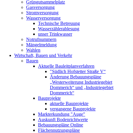
Grüngutsammelplatz
Gasversorgung
Stromversorgung
Wasserversorgung
Technische Betreuung
Wasserzählerablesung
unser Trinkwasser
Notrufnummern
Mängelmeldung
Wahlen
Wirtschaft, Bauen und Verkehr
Bauen
Aktuelle Bauleitplanverfahren
"Südlich Hofstetter Straße V“
Änderung Bebauungspläne
„Westerweiterung Industriegebiet
Dommerich“ und „Industriegebiet
Dommerich“
Bauprojekte
aktuelle Bauprojekte
vergangene Bauprojekte
Markterkundung "Auge"
Auskunft Bodenrichtwerte
Bebauungspläne Online
Flächennutzungspläne