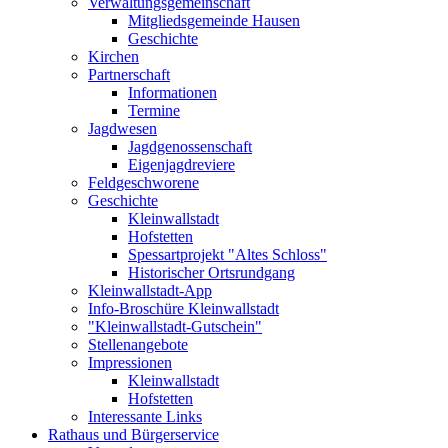
Verwaltungsgemeinschaft
Mitgliedsgemeinde Hausen
Geschichte
Kirchen
Partnerschaft
Informationen
Termine
Jagdwesen
Jagdgenossenschaft
Eigenjagdreviere
Feldgeschworene
Geschichte
Kleinwallstadt
Hofstetten
Spessartprojekt "Altes Schloss"
Historischer Ortsrundgang
Kleinwallstadt-App
Info-Broschüre Kleinwallstadt
"Kleinwallstadt-Gutschein"
Stellenangebote
Impressionen
Kleinwallstadt
Hofstetten
Interessante Links
Rathaus und Bürgerservice