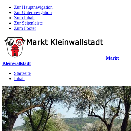
Zur Hauptnavigation
Zur Unternavigation
Zum Inhalt
Zur Seitenleiste
Zum Footer
Markt
Kleinwallstadt
Startseite
Inhalt