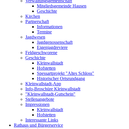
Verwaltungsgemeinschaft
Mitgliedsgemeinde Hausen
Geschichte
Kirchen
Partnerschaft
Informationen
Termine
Jagdwesen
Jagdgenossenschaft
Eigenjagdreviere
Feldgeschworene
Geschichte
Kleinwallstadt
Hofstetten
Spessartprojekt "Altes Schloss"
Historischer Ortsrundgang
Kleinwallstadt-App
Info-Broschüre Kleinwallstadt
"Kleinwallstadt-Gutschein"
Stellenangebote
Impressionen
Kleinwallstadt
Hofstetten
Interessante Links
Rathaus und Bürgerservice