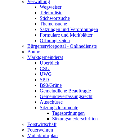
Verwaltung
Wegweiser
Telefonliste
Stichwortsuche
Themensuche
Satzungen und Verordnungen
Formulare und Merkblätter
Öffnungszeiten
Bürgerserviceportal - Onlinedienste
Bauhof
Marktgemeinderat
Überblick
CSU
UWG
SPD
B90/Grüne
Gemeindliche Beauftragte
Gemeindeverfassungsrecht
Ausschüsse
Sitzungsdokumente
Tagesordnungen
Sitzungsniederschriften
Forstwirtschaft
Feuerwehren
Müllabfuhrplan