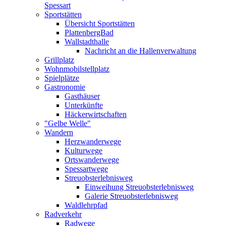
Spessart
Sportstätten
Übersicht Sportstätten
PlattenbergBad
Wallstadthalle
Nachricht an die Hallenverwaltung
Grillplatz
Wohnmobilstellplatz
Spielplätze
Gastronomie
Gasthäuser
Unterkünfte
Häckerwirtschaften
"Gelbe Welle"
Wandern
Herzwanderwege
Kulturwege
Ortswanderwege
Spessartwege
Streuobsterlebnisweg
Einweihung Streuobsterlebnisweg
Galerie Streuobsterlebnisweg
Waldlehrpfad
Radverkehr
Radwege