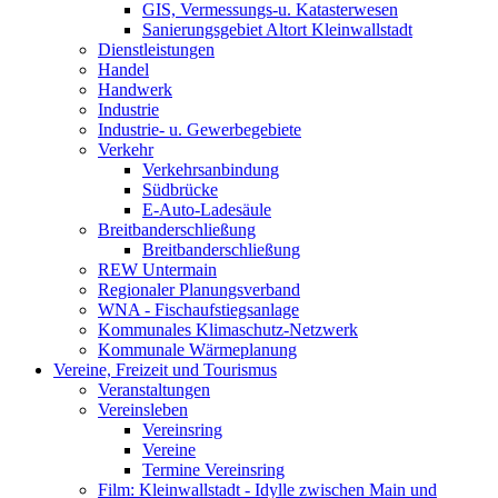
GIS, Vermessungs-u. Katasterwesen
Sanierungsgebiet Altort Kleinwallstadt
Dienstleistungen
Handel
Handwerk
Industrie
Industrie- u. Gewerbegebiete
Verkehr
Verkehrsanbindung
Südbrücke
E-Auto-Ladesäule
Breitbanderschließung
Breitbanderschließung
REW Untermain
Regionaler Planungsverband
WNA - Fischaufstiegsanlage
Kommunales Klimaschutz-Netzwerk
Kommunale Wärmeplanung
Vereine, Freizeit und Tourismus
Veranstaltungen
Vereinsleben
Vereinsring
Vereine
Termine Vereinsring
Film: Kleinwallstadt - Idylle zwischen Main und