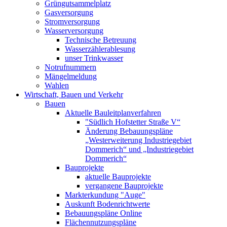
Grüngutsammelplatz
Gasversorgung
Stromversorgung
Wasserversorgung
Technische Betreuung
Wasserzählerablesung
unser Trinkwasser
Notrufnummern
Mängelmeldung
Wahlen
Wirtschaft, Bauen und Verkehr
Bauen
Aktuelle Bauleitplanverfahren
"Südlich Hofstetter Straße V“
Änderung Bebauungspläne
„Westerweiterung Industriegebiet
Dommerich“ und „Industriegebiet
Dommerich“
Bauprojekte
aktuelle Bauprojekte
vergangene Bauprojekte
Markterkundung "Auge"
Auskunft Bodenrichtwerte
Bebauungspläne Online
Flächennutzungspläne