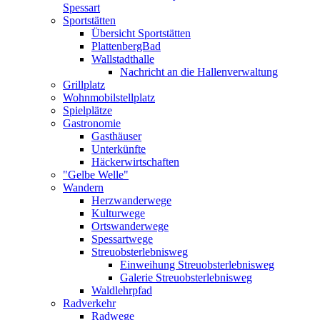
Spessart
Sportstätten
Übersicht Sportstätten
PlattenbergBad
Wallstadthalle
Nachricht an die Hallenverwaltung
Grillplatz
Wohnmobilstellplatz
Spielplätze
Gastronomie
Gasthäuser
Unterkünfte
Häckerwirtschaften
"Gelbe Welle"
Wandern
Herzwanderwege
Kulturwege
Ortswanderwege
Spessartwege
Streuobsterlebnisweg
Einweihung Streuobsterlebnisweg
Galerie Streuobsterlebnisweg
Waldlehrpfad
Radverkehr
Radwege