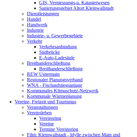
GIS, Vermessungs-u. Katasterwesen
Sanierungsgebiet Altort Kleinwallstadt
Dienstleistungen
Handel
Handwerk
Industrie
Industrie- u. Gewerbegebiete
Verkehr
Verkehrsanbindung
Südbrücke
E-Auto-Ladesäule
Breitbanderschließung
Breitbanderschließung
REW Untermain
Regionaler Planungsverband
WNA - Fischaufstiegsanlage
Kommunales Klimaschutz-Netzwerk
Kommunale Wärmeplanung
Vereine, Freizeit und Tourismus
Veranstaltungen
Vereinsleben
Vereinsring
Vereine
Termine Vereinsring
Film: Kleinwallstadt - Idylle zwischen Main und