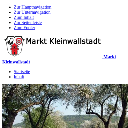
Zur Hauptnavigation
Zur Unternavigation
Zum Inhalt
Zur Seitenleiste
Zum Footer
Markt
Kleinwallstadt
Startseite
Inhalt