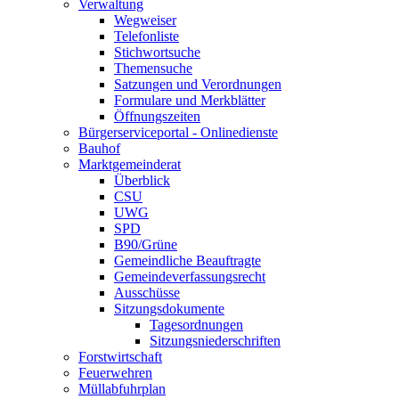
Verwaltung
Wegweiser
Telefonliste
Stichwortsuche
Themensuche
Satzungen und Verordnungen
Formulare und Merkblätter
Öffnungszeiten
Bürgerserviceportal - Onlinedienste
Bauhof
Marktgemeinderat
Überblick
CSU
UWG
SPD
B90/Grüne
Gemeindliche Beauftragte
Gemeindeverfassungsrecht
Ausschüsse
Sitzungsdokumente
Tagesordnungen
Sitzungsniederschriften
Forstwirtschaft
Feuerwehren
Müllabfuhrplan