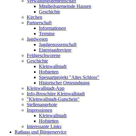
Verwaltungsgemeinschaft
Mitgliedsgemeinde Hausen
Geschichte
Kirchen
Partnerschaft
Informationen
Termine
Jagdwesen
Jagdgenossenschaft
Eigenjagdreviere
Feldgeschworene
Geschichte
Kleinwallstadt
Hofstetten
Spessartprojekt "Altes Schloss"
Historischer Ortsrundgang
Kleinwallstadt-App
Info-Broschüre Kleinwallstadt
"Kleinwallstadt-Gutschein"
Stellenangebote
Impressionen
Kleinwallstadt
Hofstetten
Interessante Links
Rathaus und Bürgerservice