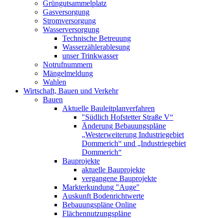
Grüngutsammelplatz
Gasversorgung
Stromversorgung
Wasserversorgung
Technische Betreuung
Wasserzählerablesung
unser Trinkwasser
Notrufnummern
Mängelmeldung
Wahlen
Wirtschaft, Bauen und Verkehr
Bauen
Aktuelle Bauleitplanverfahren
"Südlich Hofstetter Straße V“
Änderung Bebauungspläne
„Westerweiterung Industriegebiet
Dommerich“ und „Industriegebiet
Dommerich“
Bauprojekte
aktuelle Bauprojekte
vergangene Bauprojekte
Markterkundung "Auge"
Auskunft Bodenrichtwerte
Bebauungspläne Online
Flächennutzungspläne