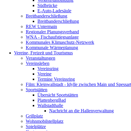
Verkehrsanbindung
Südbrücke
E-Auto-Ladesäule
Breitbanderschließung
Breitbanderschließung
REW Untermain
Regionaler Planungsverband
WNA - Fischaufstiegsanlage
Kommunales Klimaschutz-Netzwerk
Kommunale Wärmeplanung
Vereine, Freizeit und Tourismus
Veranstaltungen
Vereinsleben
Vereinsring
Vereine
Termine Vereinsring
Film: Kleinwallstadt - Idylle zwischen Main und Spessar
Sportstätten
Übersicht Sportstätten
PlattenbergBad
Wallstadthalle
Nachricht an die Hallenverwaltung
Grillplatz
Wohnmobilstellplatz
Spielplätze