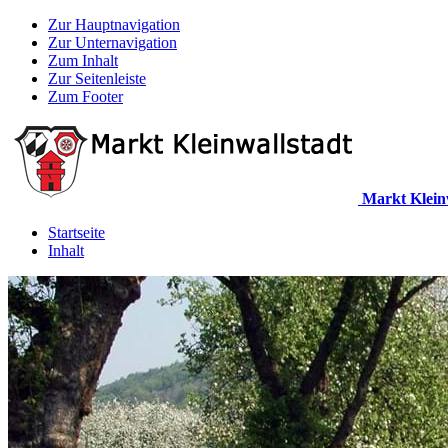
Zur Hauptnavigation
Zur Unternavigation
Zum Inhalt
Zur Seitenleiste
Zum Footer
Markt Klein
Startseite
Inhalt