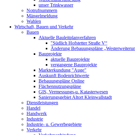
unser Trinkwasser
Notrufnummern
Mängelmeldung
Wahlen
Wirtschaft, Bauen und Verkehr
Bauen
Aktuelle Bauleitplanverfahren
"Südlich Hofstetter Straße V“
Änderung Bebauungspläne „Westerweiterung
Bauprojekte
aktuelle Bauprojekte
vergangene Bauprojekte
Markterkundung "Auge"
Auskunft Bodenrichtwerte
Bebauungspläne Online
Flächennutzungspläne
GIS, Vermessungs-u. Katasterwesen
Sanierungsgebiet Altort Kleinwallstadt
Dienstleistungen
Handel
Handwerk
Industrie
Industrie- u. Gewerbegebiete
Verkehr