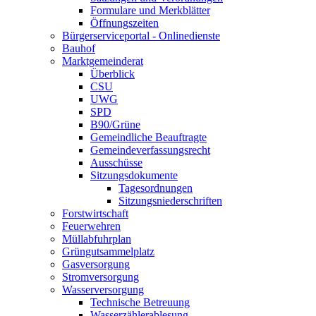
Formulare und Merkblätter
Öffnungszeiten
Bürgerserviceportal - Onlinedienste
Bauhof
Marktgemeinderat
Überblick
CSU
UWG
SPD
B90/Grüne
Gemeindliche Beauftragte
Gemeindeverfassungsrecht
Ausschüsse
Sitzungsdokumente
Tagesordnungen
Sitzungsniederschriften
Forstwirtschaft
Feuerwehren
Müllabfuhrplan
Grüngutsammelplatz
Gasversorgung
Stromversorgung
Wasserversorgung
Technische Betreuung
Wasserzählerablesung