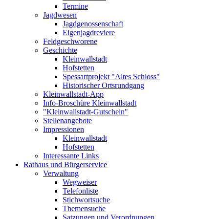
Termine
Jagdwesen
Jagdgenossenschaft
Eigenjagdreviere
Feldgeschworene
Geschichte
Kleinwallstadt
Hofstetten
Spessartprojekt "Altes Schloss"
Historischer Ortsrundgang
Kleinwallstadt-App
Info-Broschüre Kleinwallstadt
"Kleinwallstadt-Gutschein"
Stellenangebote
Impressionen
Kleinwallstadt
Hofstetten
Interessante Links
Rathaus und Bürgerservice
Verwaltung
Wegweiser
Telefonliste
Stichwortsuche
Themensuche
Satzungen und Verordnungen