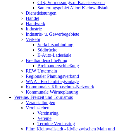
GIS, Vermessungs-u. Katasterwesen
Sanierungsgebiet Altort Kleinwallstadt
Dienstleistungen
Handel
Handwerk
Industrie
Industrie- u. Gewerbegebiete
Verkehr
Verkehrsanbindung
Südbrücke
E-Auto-Ladesäule
Breitbanderschließung
Breitbanderschließung
REW Untermain
Regionaler Planungsverband
WNA - Fischaufstiegsanlage
Kommunales Klimaschutz-Netzwerk
Kommunale Wärmeplanung
Vereine, Freizeit und Tourismus
Veranstaltungen
Vereinsleben
Vereinsring
Vereine
Termine Vereinsring
Film: Kleinwallstadt - Idylle zwischen Main und