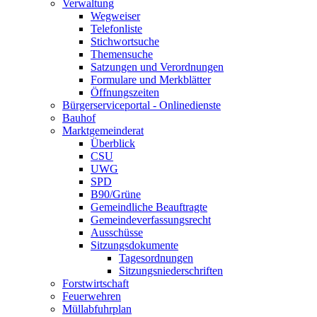
Verwaltung
Wegweiser
Telefonliste
Stichwortsuche
Themensuche
Satzungen und Verordnungen
Formulare und Merkblätter
Öffnungszeiten
Bürgerserviceportal - Onlinedienste
Bauhof
Marktgemeinderat
Überblick
CSU
UWG
SPD
B90/Grüne
Gemeindliche Beauftragte
Gemeindeverfassungsrecht
Ausschüsse
Sitzungsdokumente
Tagesordnungen
Sitzungsniederschriften
Forstwirtschaft
Feuerwehren
Müllabfuhrplan