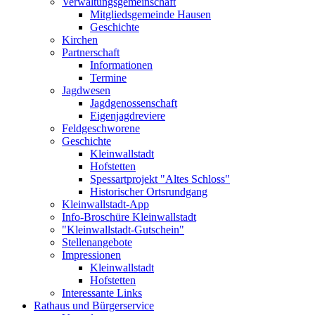
Verwaltungsgemeinschaft
Mitgliedsgemeinde Hausen
Geschichte
Kirchen
Partnerschaft
Informationen
Termine
Jagdwesen
Jagdgenossenschaft
Eigenjagdreviere
Feldgeschworene
Geschichte
Kleinwallstadt
Hofstetten
Spessartprojekt "Altes Schloss"
Historischer Ortsrundgang
Kleinwallstadt-App
Info-Broschüre Kleinwallstadt
"Kleinwallstadt-Gutschein"
Stellenangebote
Impressionen
Kleinwallstadt
Hofstetten
Interessante Links
Rathaus und Bürgerservice