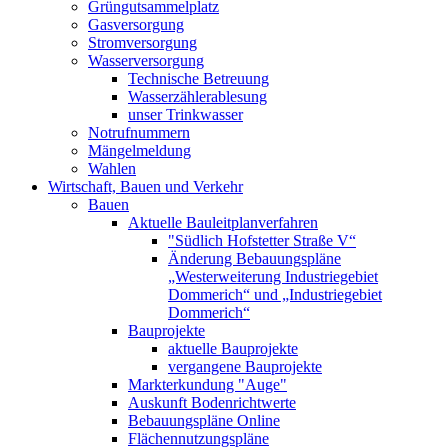
Grüngutsammelplatz
Gasversorgung
Stromversorgung
Wasserversorgung
Technische Betreuung
Wasserzählerablesung
unser Trinkwasser
Notrufnummern
Mängelmeldung
Wahlen
Wirtschaft, Bauen und Verkehr
Bauen
Aktuelle Bauleitplanverfahren
"Südlich Hofstetter Straße V“
Änderung Bebauungspläne
„Westerweiterung Industriegebiet
Dommerich“ und „Industriegebiet
Dommerich“
Bauprojekte
aktuelle Bauprojekte
vergangene Bauprojekte
Markterkundung "Auge"
Auskunft Bodenrichtwerte
Bebauungspläne Online
Flächennutzungspläne