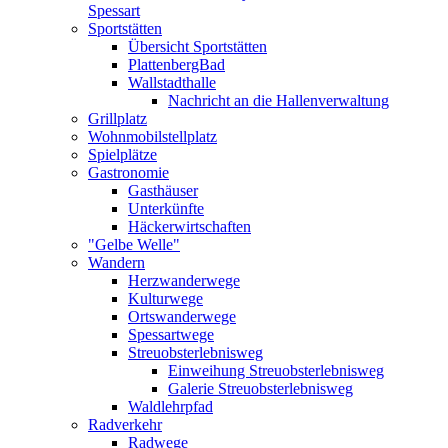
Spessart
Sportstätten
Übersicht Sportstätten
PlattenbergBad
Wallstadthalle
Nachricht an die Hallenverwaltung
Grillplatz
Wohnmobilstellplatz
Spielplätze
Gastronomie
Gasthäuser
Unterkünfte
Häckerwirtschaften
"Gelbe Welle"
Wandern
Herzwanderwege
Kulturwege
Ortswanderwege
Spessartwege
Streuobsterlebnisweg
Einweihung Streuobsterlebnisweg
Galerie Streuobsterlebnisweg
Waldlehrpfad
Radverkehr
Radwege