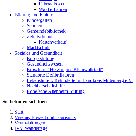
Fahrradboxen
Wald erFahren
Bildung und Kultur
Kindergärten
Schulen
Gemeindebibliothek
Zehntscheune
Kartenverkauf
Marktschule
Soziales und Gesundheit
Bürgerstiftung
Gesundheitswesen
Broschüre "HerzImpuls Kleinwallstadt"
Standorte Defibrillatoren
Lebenshilfe f. Behinderte im Landkreis Miltenberg e.V.
Nachbarschaftshilfe
Rohe´sche Altenheim-Stiftung
Sie befinden sich hier:
Start
Vereine, Freizeit und Tourismus
Veranstaltungen
IVV-Wandertage