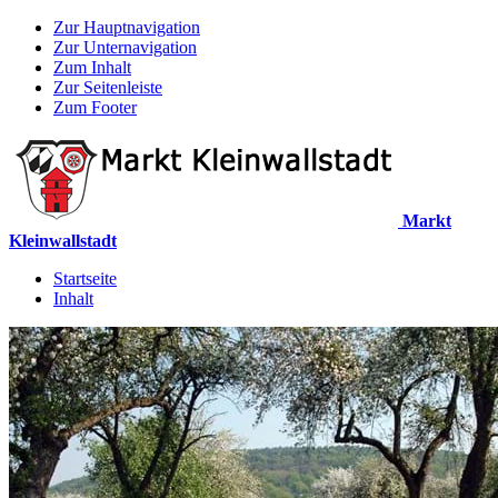
Zur Hauptnavigation
Zur Unternavigation
Zum Inhalt
Zur Seitenleiste
Zum Footer
Markt
Kleinwallstadt
Startseite
Inhalt