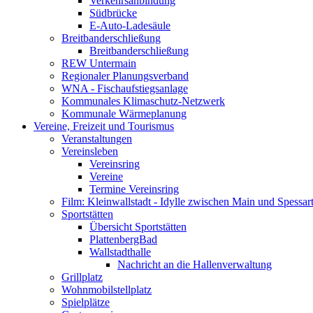
Verkehrsanbindung
Südbrücke
E-Auto-Ladesäule
Breitbanderschließung
Breitbanderschließung
REW Untermain
Regionaler Planungsverband
WNA - Fischaufstiegsanlage
Kommunales Klimaschutz-Netzwerk
Kommunale Wärmeplanung
Vereine, Freizeit und Tourismus
Veranstaltungen
Vereinsleben
Vereinsring
Vereine
Termine Vereinsring
Film: Kleinwallstadt - Idylle zwischen Main und Spessar
Sportstätten
Übersicht Sportstätten
PlattenbergBad
Wallstadthalle
Nachricht an die Hallenverwaltung
Grillplatz
Wohnmobilstellplatz
Spielplätze