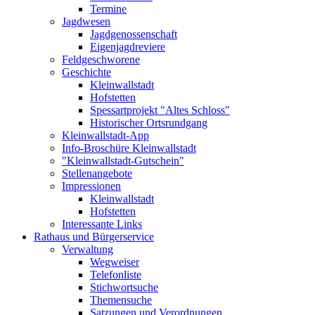
Termine
Jagdwesen
Jagdgenossenschaft
Eigenjagdreviere
Feldgeschworene
Geschichte
Kleinwallstadt
Hofstetten
Spessartprojekt "Altes Schloss"
Historischer Ortsrundgang
Kleinwallstadt-App
Info-Broschüre Kleinwallstadt
"Kleinwallstadt-Gutschein"
Stellenangebote
Impressionen
Kleinwallstadt
Hofstetten
Interessante Links
Rathaus und Bürgerservice
Verwaltung
Wegweiser
Telefonliste
Stichwortsuche
Themensuche
Satzungen und Verordnungen