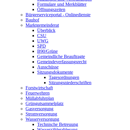
Formulare und Merkblätter
Öffnungszeiten
Bürgerserviceportal - Onlinedienste
Bauhof
Marktgemeinderat
Überblick
CSU
UWG
SPD
B90/Grüne
Gemeindliche Beauftragte
Gemeindeverfassungsrecht
Ausschüsse
Sitzungsdokumente
Tagesordnungen
Sitzungsniederschriften
Forstwirtschaft
Feuerwehren
Müllabfuhrplan
Grüngutsammelplatz
Gasversorgung
Stromversorgung
Wasserversorgung
Technische Betreuung
Wasserzählerablesung