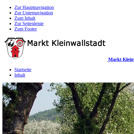
Zur Hauptnavigation
Zur Unternavigation
Zum Inhalt
Zur Seitenleiste
Zum Footer
Markt Klein
Startseite
Inhalt