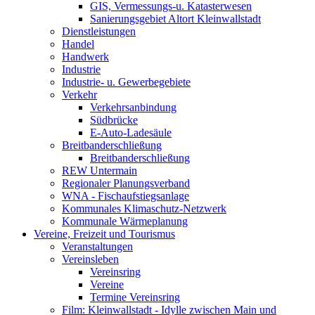
GIS, Vermessungs-u. Katasterwesen
Sanierungsgebiet Altort Kleinwallstadt
Dienstleistungen
Handel
Handwerk
Industrie
Industrie- u. Gewerbegebiete
Verkehr
Verkehrsanbindung
Südbrücke
E-Auto-Ladesäule
Breitbanderschließung
Breitbanderschließung
REW Untermain
Regionaler Planungsverband
WNA - Fischaufstiegsanlage
Kommunales Klimaschutz-Netzwerk
Kommunale Wärmeplanung
Vereine, Freizeit und Tourismus
Veranstaltungen
Vereinsleben
Vereinsring
Vereine
Termine Vereinsring
Film: Kleinwallstadt - Idylle zwischen Main und