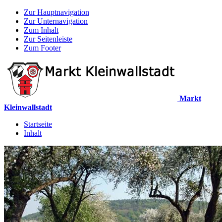
Zur Hauptnavigation
Zur Unternavigation
Zum Inhalt
Zur Seitenleiste
Zum Footer
Markt
Kleinwallstadt
Startseite
Inhalt