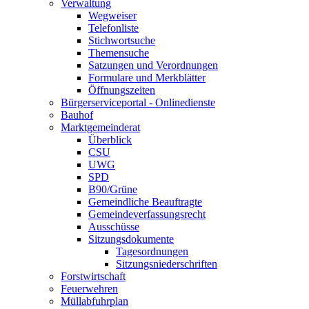
Verwaltung
Wegweiser
Telefonliste
Stichwortsuche
Themensuche
Satzungen und Verordnungen
Formulare und Merkblätter
Öffnungszeiten
Bürgerserviceportal - Onlinedienste
Bauhof
Marktgemeinderat
Überblick
CSU
UWG
SPD
B90/Grüne
Gemeindliche Beauftragte
Gemeindeverfassungsrecht
Ausschüsse
Sitzungsdokumente
Tagesordnungen
Sitzungsniederschriften
Forstwirtschaft
Feuerwehren
Müllabfuhrplan