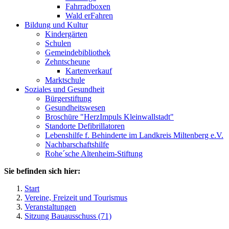
Fahrradboxen
Wald erFahren
Bildung und Kultur
Kindergärten
Schulen
Gemeindebibliothek
Zehntscheune
Kartenverkauf
Marktschule
Soziales und Gesundheit
Bürgerstiftung
Gesundheitswesen
Broschüre "HerzImpuls Kleinwallstadt"
Standorte Defibrillatoren
Lebenshilfe f. Behinderte im Landkreis Miltenberg e.V.
Nachbarschaftshilfe
Rohe´sche Altenheim-Stiftung
Sie befinden sich hier:
Start
Vereine, Freizeit und Tourismus
Veranstaltungen
Sitzung Bauausschuss (71)