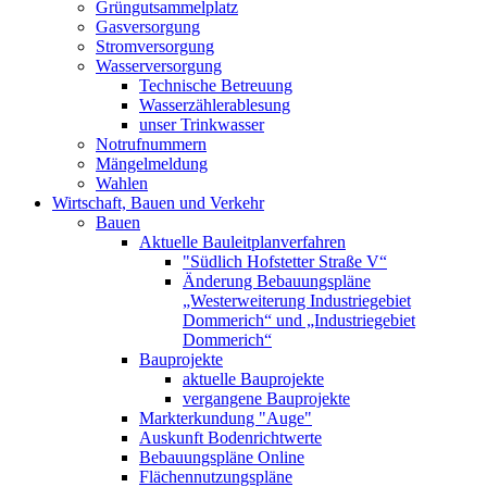
Grüngutsammelplatz
Gasversorgung
Stromversorgung
Wasserversorgung
Technische Betreuung
Wasserzählerablesung
unser Trinkwasser
Notrufnummern
Mängelmeldung
Wahlen
Wirtschaft, Bauen und Verkehr
Bauen
Aktuelle Bauleitplanverfahren
"Südlich Hofstetter Straße V“
Änderung Bebauungspläne
„Westerweiterung Industriegebiet
Dommerich“ und „Industriegebiet
Dommerich“
Bauprojekte
aktuelle Bauprojekte
vergangene Bauprojekte
Markterkundung "Auge"
Auskunft Bodenrichtwerte
Bebauungspläne Online
Flächennutzungspläne