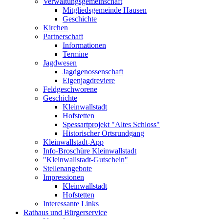
Verwaltungsgemeinschaft
Mitgliedsgemeinde Hausen
Geschichte
Kirchen
Partnerschaft
Informationen
Termine
Jagdwesen
Jagdgenossenschaft
Eigenjagdreviere
Feldgeschworene
Geschichte
Kleinwallstadt
Hofstetten
Spessartprojekt "Altes Schloss"
Historischer Ortsrundgang
Kleinwallstadt-App
Info-Broschüre Kleinwallstadt
"Kleinwallstadt-Gutschein"
Stellenangebote
Impressionen
Kleinwallstadt
Hofstetten
Interessante Links
Rathaus und Bürgerservice