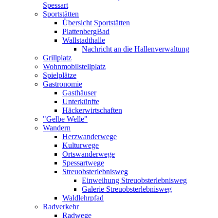
Spessart
Sportstätten
Übersicht Sportstätten
PlattenbergBad
Wallstadthalle
Nachricht an die Hallenverwaltung
Grillplatz
Wohnmobilstellplatz
Spielplätze
Gastronomie
Gasthäuser
Unterkünfte
Häckerwirtschaften
"Gelbe Welle"
Wandern
Herzwanderwege
Kulturwege
Ortswanderwege
Spessartwege
Streuobsterlebnisweg
Einweihung Streuobsterlebnisweg
Galerie Streuobsterlebnisweg
Waldlehrpfad
Radverkehr
Radwege