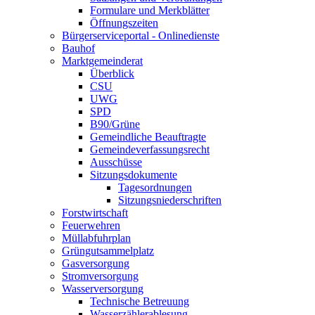
Formulare und Merkblätter
Öffnungszeiten
Bürgerserviceportal - Onlinedienste
Bauhof
Marktgemeinderat
Überblick
CSU
UWG
SPD
B90/Grüne
Gemeindliche Beauftragte
Gemeindeverfassungsrecht
Ausschüsse
Sitzungsdokumente
Tagesordnungen
Sitzungsniederschriften
Forstwirtschaft
Feuerwehren
Müllabfuhrplan
Grüngutsammelplatz
Gasversorgung
Stromversorgung
Wasserversorgung
Technische Betreuung
Wasserzählerablesung