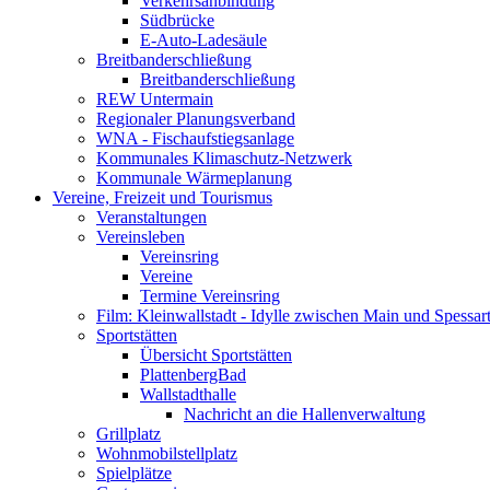
Verkehrsanbindung
Südbrücke
E-Auto-Ladesäule
Breitbanderschließung
Breitbanderschließung
REW Untermain
Regionaler Planungsverband
WNA - Fischaufstiegsanlage
Kommunales Klimaschutz-Netzwerk
Kommunale Wärmeplanung
Vereine, Freizeit und Tourismus
Veranstaltungen
Vereinsleben
Vereinsring
Vereine
Termine Vereinsring
Film: Kleinwallstadt - Idylle zwischen Main und Spessar
Sportstätten
Übersicht Sportstätten
PlattenbergBad
Wallstadthalle
Nachricht an die Hallenverwaltung
Grillplatz
Wohnmobilstellplatz
Spielplätze