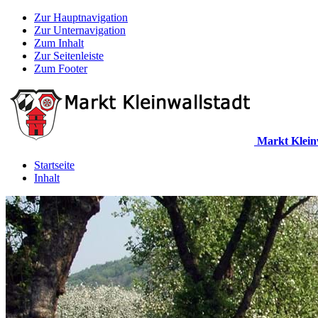
Zur Hauptnavigation
Zur Unternavigation
Zum Inhalt
Zur Seitenleiste
Zum Footer
Markt Klein
Startseite
Inhalt