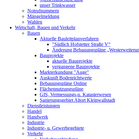
unser Trinkwasser
Notrufnummern
Mängelmeldung
Wahlen
Wirtschaft, Bauen und Verkehr
Bauen
Aktuelle Bauleitplanverfahren
"Südlich Hofstetter Straße V“
Änderung Bebauungspläne „Westerweiterung
Bauprojekte
aktuelle Bauprojekte
vergangene Bauprojekte
Markterkundung "Auge"
Auskunft Bodenrichtwerte
Bebauungspläne Online
Flächennutzungspläne
GIS, Vermessungs-u. Katasterwesen
Sanierungsgebiet Altort Kleinwallstadt
Dienstleistungen
Handel
Handwerk
Industrie
Industrie- u. Gewerbegebiete
Verkehr