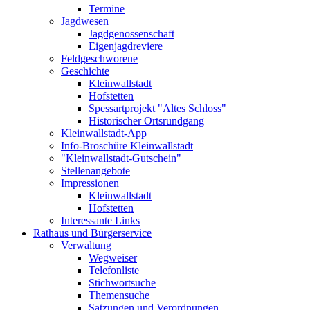
Termine
Jagdwesen
Jagdgenossenschaft
Eigenjagdreviere
Feldgeschworene
Geschichte
Kleinwallstadt
Hofstetten
Spessartprojekt "Altes Schloss"
Historischer Ortsrundgang
Kleinwallstadt-App
Info-Broschüre Kleinwallstadt
"Kleinwallstadt-Gutschein"
Stellenangebote
Impressionen
Kleinwallstadt
Hofstetten
Interessante Links
Rathaus und Bürgerservice
Verwaltung
Wegweiser
Telefonliste
Stichwortsuche
Themensuche
Satzungen und Verordnungen