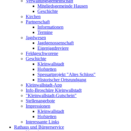
Verwaltungsgemeinschaft
Mitgliedsgemeinde Hausen
Geschichte
Kirchen
Partnerschaft
Informationen
Termine
Jagdwesen
Jagdgenossenschaft
Eigenjagdreviere
Feldgeschworene
Geschichte
Kleinwallstadt
Hofstetten
Spessartprojekt "Altes Schloss"
Historischer Ortsrundgang
Kleinwallstadt-App
Info-Broschüre Kleinwallstadt
"Kleinwallstadt-Gutschein"
Stellenangebote
Impressionen
Kleinwallstadt
Hofstetten
Interessante Links
Rathaus und Bürgerservice