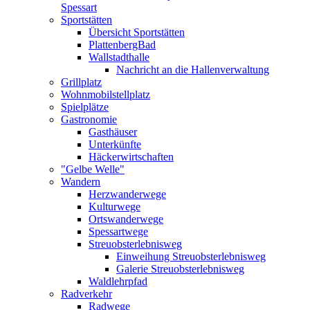
Spessart
Sportstätten
Übersicht Sportstätten
PlattenbergBad
Wallstadthalle
Nachricht an die Hallenverwaltung
Grillplatz
Wohnmobilstellplatz
Spielplätze
Gastronomie
Gasthäuser
Unterkünfte
Häckerwirtschaften
"Gelbe Welle"
Wandern
Herzwanderwege
Kulturwege
Ortswanderwege
Spessartwege
Streuobsterlebnisweg
Einweihung Streuobsterlebnisweg
Galerie Streuobsterlebnisweg
Waldlehrpfad
Radverkehr
Radwege