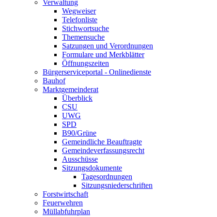
Verwaltung
Wegweiser
Telefonliste
Stichwortsuche
Themensuche
Satzungen und Verordnungen
Formulare und Merkblätter
Öffnungszeiten
Bürgerserviceportal - Onlinedienste
Bauhof
Marktgemeinderat
Überblick
CSU
UWG
SPD
B90/Grüne
Gemeindliche Beauftragte
Gemeindeverfassungsrecht
Ausschüsse
Sitzungsdokumente
Tagesordnungen
Sitzungsniederschriften
Forstwirtschaft
Feuerwehren
Müllabfuhrplan