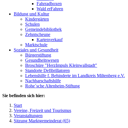
Fahrradboxen
Wald erFahren
Bildung und Kultur
Kindergärten
Schulen
Gemeindebibliothek
Zehntscheune
Kartenverkauf
Marktschule
Soziales und Gesundheit
Bürgerstiftung
Gesundheitswesen
Broschüre "HerzImpuls Kleinwallstadt"
Standorte Defibrillatoren
Lebenshilfe f. Behinderte im Landkreis Miltenberg e.V.
Nachbarschaftshilfe
Rohe´sche Altenheim-Stiftung
Sie befinden sich hier:
Start
Vereine, Freizeit und Tourismus
Veranstaltungen
Sitzung Marktgemeinderat (65)