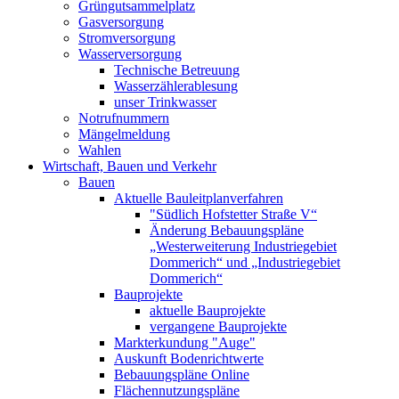
Grüngutsammelplatz
Gasversorgung
Stromversorgung
Wasserversorgung
Technische Betreuung
Wasserzählerablesung
unser Trinkwasser
Notrufnummern
Mängelmeldung
Wahlen
Wirtschaft, Bauen und Verkehr
Bauen
Aktuelle Bauleitplanverfahren
"Südlich Hofstetter Straße V“
Änderung Bebauungspläne
„Westerweiterung Industriegebiet
Dommerich“ und „Industriegebiet
Dommerich“
Bauprojekte
aktuelle Bauprojekte
vergangene Bauprojekte
Markterkundung "Auge"
Auskunft Bodenrichtwerte
Bebauungspläne Online
Flächennutzungspläne