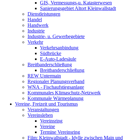
GIS, Vermessungs-u. Katasterwesen
Sanierungsgebiet Altort Kleinwallstadt
Dienstleistungen
Handel
Handwerk
Industrie
Industrie- u. Gewerbegebiete
Verkehr
Verkehrsanbindung
Südbrücke
E-Auto-Ladesäule
Breitbanderschließung
Breitbanderschließung
REW Untermain
Regionaler Planungsverband
WNA - Fischaufstiegsanlage
Kommunales Klimaschutz-Netzwerk
Kommunale Wärmeplanung
Vereine, Freizeit und Tourismus
Veranstaltungen
Vereinsleben
Vereinsring
Vereine
Termine Vereinsring
Film: Kleinwallstadt - Idylle zwischen Main und