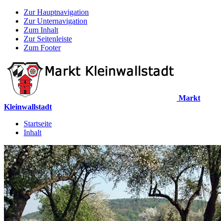
Zur Hauptnavigation
Zur Unternavigation
Zum Inhalt
Zur Seitenleiste
Zum Footer
Markt
Kleinwallstadt
Startseite
Inhalt