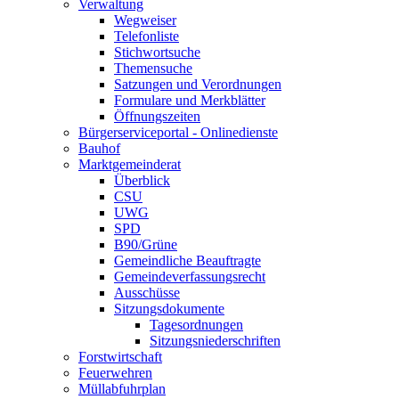
Verwaltung
Wegweiser
Telefonliste
Stichwortsuche
Themensuche
Satzungen und Verordnungen
Formulare und Merkblätter
Öffnungszeiten
Bürgerserviceportal - Onlinedienste
Bauhof
Marktgemeinderat
Überblick
CSU
UWG
SPD
B90/Grüne
Gemeindliche Beauftragte
Gemeindeverfassungsrecht
Ausschüsse
Sitzungsdokumente
Tagesordnungen
Sitzungsniederschriften
Forstwirtschaft
Feuerwehren
Müllabfuhrplan