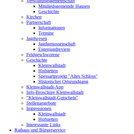
Verwaltungsgemeinschaft
Mitgliedsgemeinde Hausen
Geschichte
Kirchen
Partnerschaft
Informationen
Termine
Jagdwesen
Jagdgenossenschaft
Eigenjagdreviere
Feldgeschworene
Geschichte
Kleinwallstadt
Hofstetten
Spessartprojekt "Altes Schloss"
Historischer Ortsrundgang
Kleinwallstadt-App
Info-Broschüre Kleinwallstadt
"Kleinwallstadt-Gutschein"
Stellenangebote
Impressionen
Kleinwallstadt
Hofstetten
Interessante Links
Rathaus und Bürgerservice