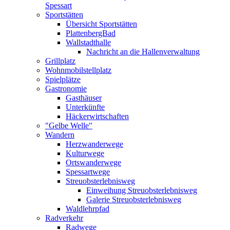
Spessart
Sportstätten
Übersicht Sportstätten
PlattenbergBad
Wallstadthalle
Nachricht an die Hallenverwaltung
Grillplatz
Wohnmobilstellplatz
Spielplätze
Gastronomie
Gasthäuser
Unterkünfte
Häckerwirtschaften
"Gelbe Welle"
Wandern
Herzwanderwege
Kulturwege
Ortswanderwege
Spessartwege
Streuobsterlebnisweg
Einweihung Streuobsterlebnisweg
Galerie Streuobsterlebnisweg
Waldlehrpfad
Radverkehr
Radwege