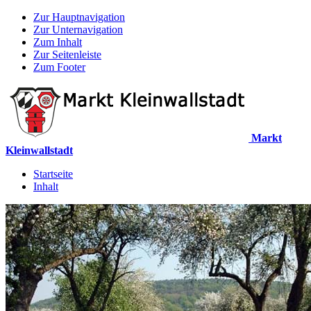
Zur Hauptnavigation
Zur Unternavigation
Zum Inhalt
Zur Seitenleiste
Zum Footer
Markt
Kleinwallstadt
Startseite
Inhalt