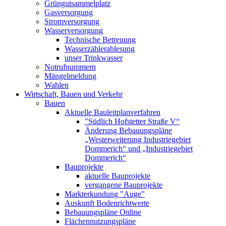
Grüngutsammelplatz
Gasversorgung
Stromversorgung
Wasserversorgung
Technische Betreuung
Wasserzählerablesung
unser Trinkwasser
Notrufnummern
Mängelmeldung
Wahlen
Wirtschaft, Bauen und Verkehr
Bauen
Aktuelle Bauleitplanverfahren
"Südlich Hofstetter Straße V“
Änderung Bebauungspläne
„Westerweiterung Industriegebiet
Dommerich“ und „Industriegebiet
Dommerich“
Bauprojekte
aktuelle Bauprojekte
vergangene Bauprojekte
Markterkundung "Auge"
Auskunft Bodenrichtwerte
Bebauungspläne Online
Flächennutzungspläne