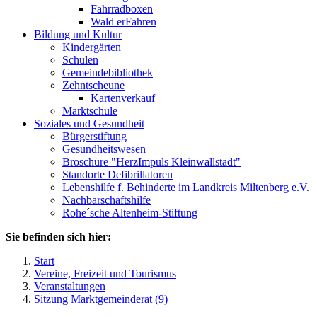
Fahrradboxen
Wald erFahren
Bildung und Kultur
Kindergärten
Schulen
Gemeindebibliothek
Zehntscheune
Kartenverkauf
Marktschule
Soziales und Gesundheit
Bürgerstiftung
Gesundheitswesen
Broschüre "HerzImpuls Kleinwallstadt"
Standorte Defibrillatoren
Lebenshilfe f. Behinderte im Landkreis Miltenberg e.V.
Nachbarschaftshilfe
Rohe´sche Altenheim-Stiftung
Sie befinden sich hier:
Start
Vereine, Freizeit und Tourismus
Veranstaltungen
Sitzung Marktgemeinderat (9)