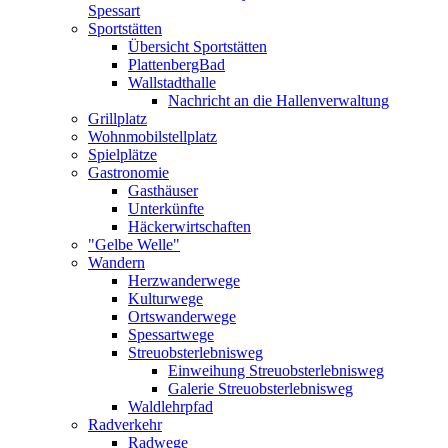
Spessart
Sportstätten
Übersicht Sportstätten
PlattenbergBad
Wallstadthalle
Nachricht an die Hallenverwaltung
Grillplatz
Wohnmobilstellplatz
Spielplätze
Gastronomie
Gasthäuser
Unterkünfte
Häckerwirtschaften
"Gelbe Welle"
Wandern
Herzwanderwege
Kulturwege
Ortswanderwege
Spessartwege
Streuobsterlebnisweg
Einweihung Streuobsterlebnisweg
Galerie Streuobsterlebnisweg
Waldlehrpfad
Radverkehr
Radwege