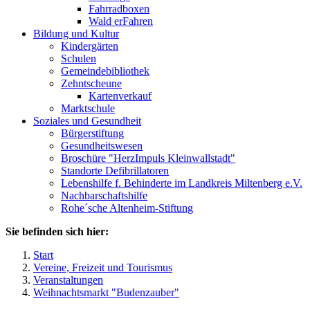
Fahrradboxen
Wald erFahren
Bildung und Kultur
Kindergärten
Schulen
Gemeindebibliothek
Zehntscheune
Kartenverkauf
Marktschule
Soziales und Gesundheit
Bürgerstiftung
Gesundheitswesen
Broschüre "HerzImpuls Kleinwallstadt"
Standorte Defibrillatoren
Lebenshilfe f. Behinderte im Landkreis Miltenberg e.V.
Nachbarschaftshilfe
Rohe´sche Altenheim-Stiftung
Sie befinden sich hier:
Start
Vereine, Freizeit und Tourismus
Veranstaltungen
Weihnachtsmarkt "Budenzauber"