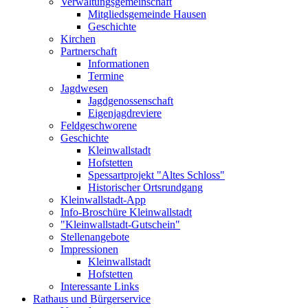
Verwaltungsgemeinschaft
Mitgliedsgemeinde Hausen
Geschichte
Kirchen
Partnerschaft
Informationen
Termine
Jagdwesen
Jagdgenossenschaft
Eigenjagdreviere
Feldgeschworene
Geschichte
Kleinwallstadt
Hofstetten
Spessartprojekt "Altes Schloss"
Historischer Ortsrundgang
Kleinwallstadt-App
Info-Broschüre Kleinwallstadt
"Kleinwallstadt-Gutschein"
Stellenangebote
Impressionen
Kleinwallstadt
Hofstetten
Interessante Links
Rathaus und Bürgerservice