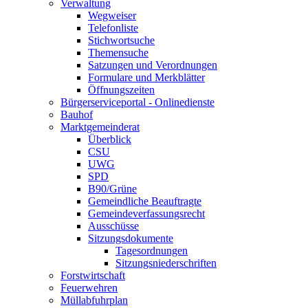
Verwaltung
Wegweiser
Telefonliste
Stichwortsuche
Themensuche
Satzungen und Verordnungen
Formulare und Merkblätter
Öffnungszeiten
Bürgerserviceportal - Onlinedienste
Bauhof
Marktgemeinderat
Überblick
CSU
UWG
SPD
B90/Grüne
Gemeindliche Beauftragte
Gemeindeverfassungsrecht
Ausschüsse
Sitzungsdokumente
Tagesordnungen
Sitzungsniederschriften
Forstwirtschaft
Feuerwehren
Müllabfuhrplan