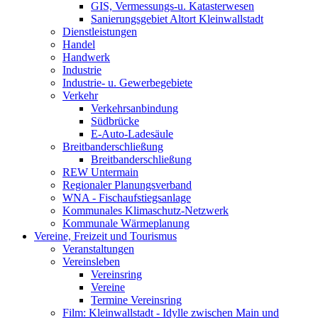
GIS, Vermessungs-u. Katasterwesen
Sanierungsgebiet Altort Kleinwallstadt
Dienstleistungen
Handel
Handwerk
Industrie
Industrie- u. Gewerbegebiete
Verkehr
Verkehrsanbindung
Südbrücke
E-Auto-Ladesäule
Breitbanderschließung
Breitbanderschließung
REW Untermain
Regionaler Planungsverband
WNA - Fischaufstiegsanlage
Kommunales Klimaschutz-Netzwerk
Kommunale Wärmeplanung
Vereine, Freizeit und Tourismus
Veranstaltungen
Vereinsleben
Vereinsring
Vereine
Termine Vereinsring
Film: Kleinwallstadt - Idylle zwischen Main und