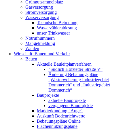
Grüngutsammelplatz
Gasversorgung
Stromversorgung
Wasserversorgung
Technische Betreuung
Wasserzählerablesung
unser Trinkwasser
Notrufnummern
Mängelmeldung
Wahlen
Wirtschaft, Bauen und Verkehr
Bauen
Aktuelle Bauleitplanverfahren
"Südlich Hofstetter Straße V“
Änderung Bebauungspläne
„Westerweiterung Industriegebiet
Dommerich“ und „Industriegebiet
Dommerich“
Bauprojekte
aktuelle Bauprojekte
vergangene Bauprojekte
Markterkundung "Auge"
Auskunft Bodenrichtwerte
Bebauungspläne Online
Flächennutzungspläne