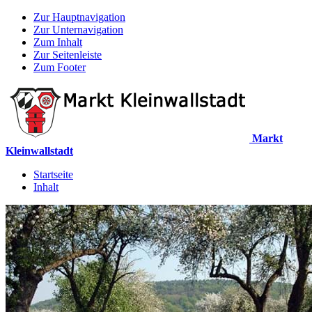
Zur Hauptnavigation
Zur Unternavigation
Zum Inhalt
Zur Seitenleiste
Zum Footer
Markt
Kleinwallstadt
Startseite
Inhalt